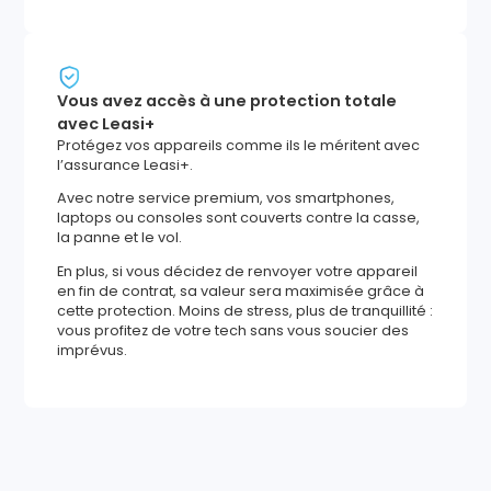
Vous avez accès à une protection totale
avec Leasi+
Protégez vos appareils comme ils le méritent avec
l’assurance Leasi+.
Avec notre service premium, vos smartphones,
laptops ou consoles sont couverts contre la casse,
la panne et le vol.
En plus, si vous décidez de renvoyer votre appareil
en fin de contrat, sa valeur sera maximisée grâce à
cette protection. Moins de stress, plus de tranquillité :
vous profitez de votre tech sans vous soucier des
imprévus.
601
,
32
€
Ajouter au panier
ou à partir de
20
,
95
€/mois