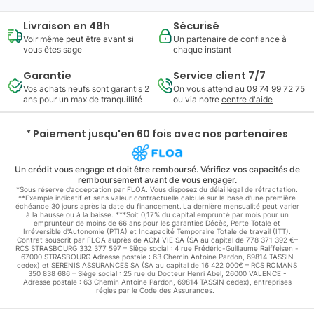
Livraison en 48h
Sécurisé
Voir même peut être avant si
Un partenaire de confiance à
vous êtes sage
chaque instant
Garantie
Service client 7/7
Vos achats neufs sont garantis 2
On vous attend au
09 74 99 72 75
ans pour un max de tranquillité
ou via notre
centre d'aide
* Paiement jusqu'en 60 fois avec nos partenaires
Un crédit vous engage et doit être remboursé. Vérifiez vos capacités de
remboursement avant de vous engager.
*Sous réserve d’acceptation par FLOA. Vous disposez du délai légal de rétractation.
**Exemple indicatif et sans valeur contractuelle calculé sur la base d'une première
échéance 30 jours après la date du financement. La dernière mensualité peut varier
à la hausse ou à la baisse. ***Soit 0,17% du capital emprunté par mois pour un
emprunteur de moins de 66 ans pour les garanties Décès, Perte Totale et
Irréversible d'Autonomie (PTIA) et Incapacité Temporaire Totale de travail (ITT).
Contrat souscrit par FLOA auprès de ACM VIE SA (SA au capital de 778 371 392 €–
RCS STRASBOURG 332 377 597 – Siège social : 4 rue Frédéric-Guillaume Raiffeisen -
67000 STRASBOURG Adresse postale : 63 Chemin Antoine Pardon, 69814 TASSIN
cedex) et SERENIS ASSURANCES SA (SA au capital de 16 422 000€ – RCS ROMANS
350 838 686 – Siège social : 25 rue du Docteur Henri Abel, 26000 VALENCE -
Adresse postale : 63 Chemin Antoine Pardon, 69814 TASSIN cedex), entreprises
régies par le Code des Assurances.