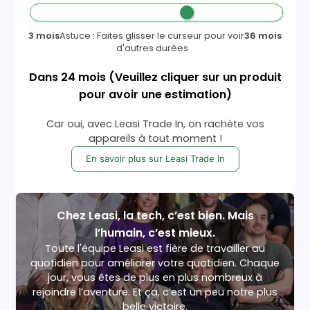
3 mois
Astuce : Faites glisser le curseur pour voir
36 mois
d'autres durées
Dans
24
mois
(Veuillez cliquer sur un produit
pour avoir une estimation)
Car oui, avec Leasi Trade In, on rachète vos
appareils à tout moment !
En savoir plus sur Leasi Trade In
Chez Leasi, la tech, c’est bien. Mais
l’humain, c’est mieux.
Toute l'équipe Leasi est fière de travailler au
quotidien pour améliorer votre quotidien. Chaque
jour, vous êtes de plus en plus nombreux à
rejoindre l’aventure. Et ça, c’est un peu notre plus
belle victoire.