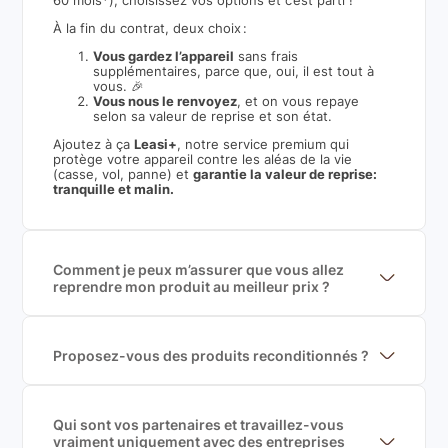
60 mois*), choisissez vos options et c’est parti !
À la fin du contrat, deux choix :
Vous gardez l’appareil
sans frais
supplémentaires, parce que, oui, il est tout à
vous. 🎉
Vous nous le renvoyez
, et on vous repaye
selon sa valeur de reprise et son état.
Ajoutez à ça
Leasi+
, notre service premium qui
protège votre appareil contre les aléas de la vie
(casse, vol, panne) et
garantie la valeur de reprise:
tranquille et malin.
Comment je peux m’assurer que vous allez
reprendre mon produit au meilleur prix ?
Nous sommes connecté à l’ensemble des plus gros
acteurs européens du marché ce qui nous permet de
mettre en concurrence de nombreuse offres et vous
garantir le meilleur prix de rachat. De plus, nous
Proposez-vous des produits reconditionnés ?
sommes rémunéré à la commission sur la valeur de
Nous proposons des produits neufs et
rachat du produit (cette commission est
reconditionnés. Nous travaillons exclusivement avec
exclusivement payé par les acheteurs).
des fournisseurs de renoms, ne proposons que des
produits officiels de grandes marques et du
Qui sont vos partenaires et travaillez-vous
reconditionné de haute qualité
vraiment uniquement avec des entreprises