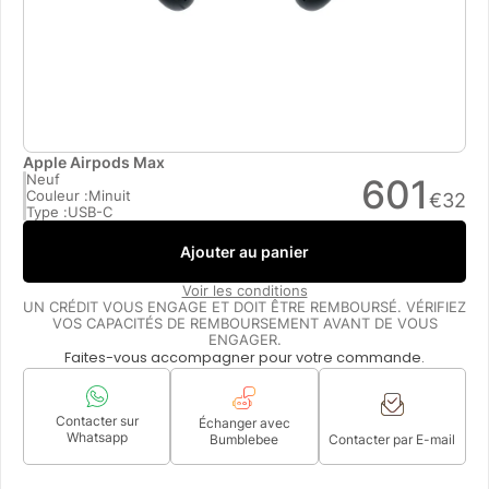
Apple Airpods Max
Neuf
601
Couleur :
Minuit
€
32
Type :
USB-C
Ajouter au panier
Voir les conditions
UN CRÉDIT VOUS ENGAGE ET DOIT ÊTRE REMBOURSÉ. VÉRIFIEZ
VOS CAPACITÉS DE REMBOURSEMENT AVANT DE VOUS
ENGAGER.
Faites-vous accompagner pour votre commande.
Contacter sur
Échanger avec
Whatsapp
Bumblebee
Contacter par E-mail