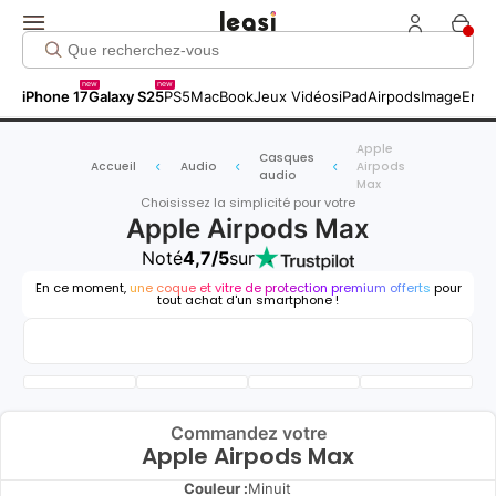
new
new
iPhone 17
Galaxy S25
PS5
MacBook
Jeux Vidéos
iPad
Airpods
Image
Entr
Apple
Casques
Accueil
Audio
Airpods
audio
Max
Choisissez la simplicité pour votre
Apple Airpods Max
Noté
4,7/5
sur
En ce moment,
une coque et vitre de protection premium offerts
pour
tout achat d'un smartphone !
Commandez votre
Apple Airpods Max
Couleur :
Minuit