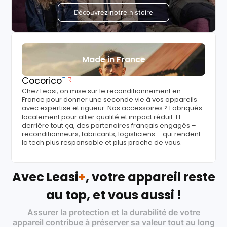
Découvrez notre histoire
Made in France
Cocorico
Chez Leasi, on mise sur le reconditionnement en
France pour donner une seconde vie à vos appareils
avec expertise et rigueur. Nos accessoires ? Fabriqués
localement pour allier qualité et impact réduit. Et
derrière tout ça, des partenaires français engagés –
reconditionneurs, fabricants, logisticiens – qui rendent
la tech plus responsable et plus proche de vous.
Avec Leasi
+
, votre appareil reste
au top, et vous aussi !
Assurer la protection et la durabilité de votre
appareil contribue à préserver sa valeur tout au long