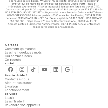
à la hausse ou à la baisse. ***Soit 0,17% du capital emprunté par mois pour un
emprunteur de moins de 66 ans pour les garanties Décès, Perte Totale et
Irréversible d'Autonomie (PTIA) et Incapacité Temporaire Totale de travail (ITT).
Contrat souscrit par FLOA auprès de ACM VIE SA (SA au capital de 778 371 392 €–
RCS STRASBOURG 332 377 597 – Siège social : 4 rue Frédéric-Guillaume Raiffeisen -
67000 STRASBOURG Adresse postale : 63 Chemin Antoine Pardon, 69814 TASSIN
cedex) et SERENIS ASSURANCES SA (SA au capital de 16 422 000€ – RCS ROMANS
350 838 686 – Siège social : 25 rue du Docteur Henri Abel, 26000 VALENCE -
Adresse postale : 63 Chemin Antoine Pardon, 69814 TASSIN cedex), entreprises
régies par le Code des Assurances.
A propos
Comment ça marche
Leasi, en quelques mots
Qui sommes nous
On recrute
Social
Besoin d'aide ?
Contactez-nous
Aide et assistance
Livraison
Fonctionnement
Services
Leasi+
Leasi Trade In
Revendre vos appareils