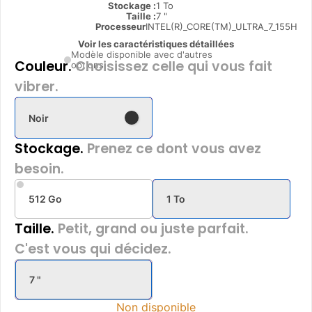
Stockage :
1 To
Taille :
7 "
Processeur
INTEL(R)_CORE(TM)_ULTRA_7_155H
Voir les caractéristiques détaillées
Modèle disponible avec d'autres
Couleur.
Choisissez celle qui vous fait
options
vibrer.
Noir
Stockage.
Prenez ce dont vous avez
besoin.
512 Go
1 To
Taille.
Petit, grand ou juste parfait.
C'est vous qui décidez.
7 "
Non disponible