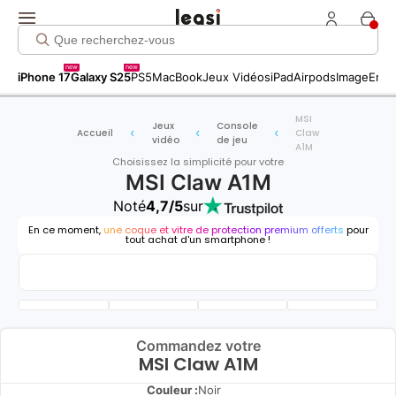
new
new
iPhone 17
Galaxy S25
PS5
MacBook
Jeux Vidéos
iPad
Airpods
Image
Entr
MSI
Jeux
Console
Accueil
Claw
vidéo
de jeu
A1M
Choisissez la simplicité pour votre
MSI Claw A1M
Noté
4,7/5
sur
En ce moment,
une coque et vitre de protection premium offerts
pour
tout achat d'un smartphone !
Commandez votre
MSI Claw A1M
Couleur :
Noir