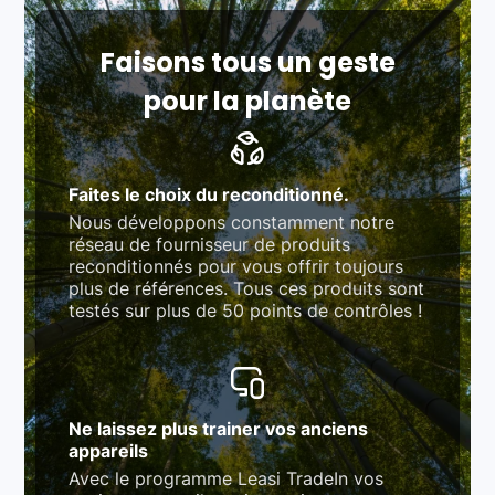
fonction des produits)
Respect des normes RAEE, RoHS, et du
référentiel QualiRepar (bonus réparation)
Faisons tous un geste
pour la planète
Faites le choix du reconditionné.
Nous développons constamment notre
réseau de fournisseur de produits
reconditionnés pour vous offrir toujours
plus de références. Tous ces produits sont
testés sur plus de 50 points de contrôles !
Ne laissez plus trainer vos anciens
appareils
Avec le programme Leasi TradeIn vos