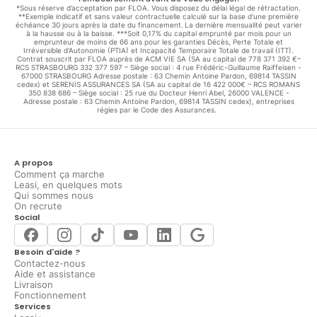
*Sous réserve d’acceptation par FLOA. Vous disposez du délai légal de rétractation.
**Exemple indicatif et sans valeur contractuelle calculé sur la base d'une première
échéance 30 jours après la date du financement. La dernière mensualité peut varier
à la hausse ou à la baisse. ***Soit 0,17% du capital emprunté par mois pour un
emprunteur de moins de 66 ans pour les garanties Décès, Perte Totale et
Irréversible d'Autonomie (PTIA) et Incapacité Temporaire Totale de travail (ITT).
Contrat souscrit par FLOA auprès de ACM VIE SA (SA au capital de 778 371 392 €–
RCS STRASBOURG 332 377 597 – Siège social : 4 rue Frédéric-Guillaume Raiffeisen -
67000 STRASBOURG Adresse postale : 63 Chemin Antoine Pardon, 69814 TASSIN
cedex) et SERENIS ASSURANCES SA (SA au capital de 16 422 000€ – RCS ROMANS
350 838 686 – Siège social : 25 rue du Docteur Henri Abel, 26000 VALENCE -
Adresse postale : 63 Chemin Antoine Pardon, 69814 TASSIN cedex), entreprises
régies par le Code des Assurances.
A propos
Comment ça marche
Leasi, en quelques mots
Qui sommes nous
On recrute
Social
Besoin d'aide ?
Contactez-nous
Aide et assistance
Livraison
Fonctionnement
Services