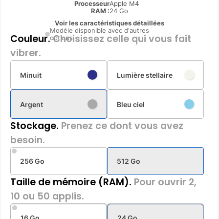
Processeur
Apple M4
RAM :
24 Go
Voir les caractéristiques détaillées
Modèle disponible avec d'autres
Couleur.
Choisissez celle qui vous fait
options
vibrer.
Minuit
Lumière stellaire
Argent
Bleu ciel
Stockage.
Prenez ce dont vous avez
besoin.
256 Go
512 Go
Taille de mémoire (RAM).
Pour ouvrir 2,
10 ou 50 applis.
16 Go
24 Go