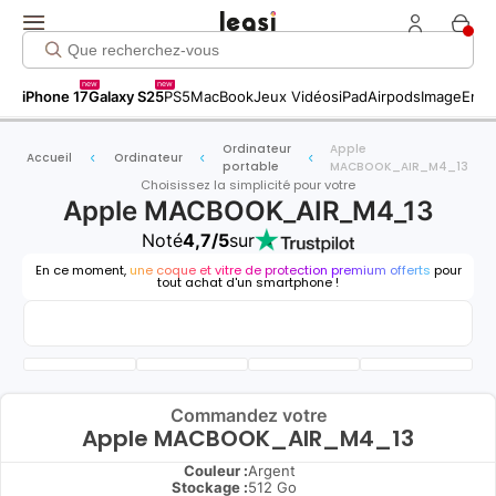
new
new
iPhone 17
Galaxy S25
PS5
MacBook
Jeux Vidéos
iPad
Airpods
Image
Entr
Ordinateur
Apple
Accueil
Ordinateur
portable
MACBOOK_AIR_M4_13
Choisissez la simplicité pour votre
Apple MACBOOK_AIR_M4_13
Noté
4,7/5
sur
En ce moment,
une coque et vitre de protection premium offerts
pour
tout achat d'un smartphone !
Commandez votre
Apple MACBOOK_AIR_M4_13
Couleur :
Argent
Stockage :
512 Go