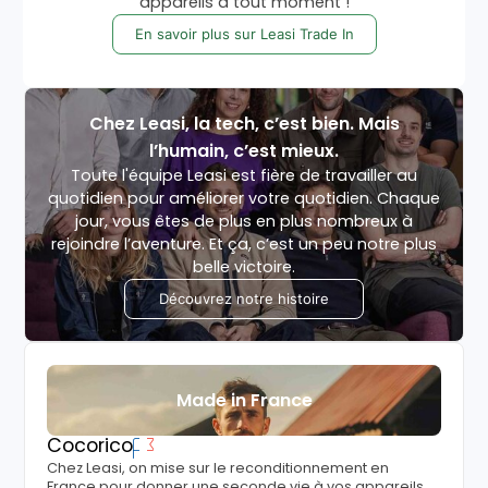
appareils à tout moment !
En savoir plus sur Leasi Trade In
Chez Leasi, la tech, c’est bien. Mais
l’humain, c’est mieux.
Toute l'équipe Leasi est fière de travailler au
quotidien pour améliorer votre quotidien. Chaque
jour, vous êtes de plus en plus nombreux à
rejoindre l’aventure. Et ça, c’est un peu notre plus
belle victoire.
Découvrez notre histoire
Made in France
Cocorico
Chez Leasi, on mise sur le reconditionnement en
France pour donner une seconde vie à vos appareils