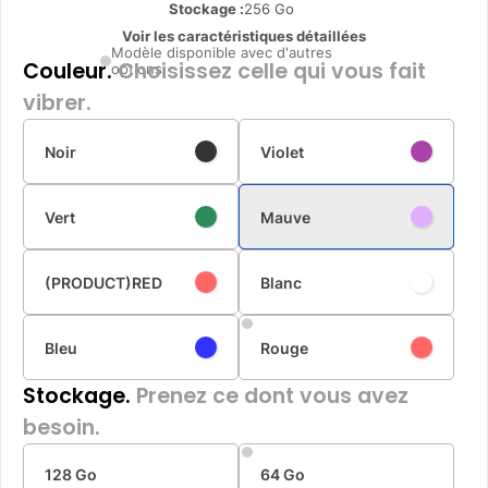
Stockage :
256 Go
Voir les caractéristiques détaillées
Modèle disponible avec d'autres
Couleur.
Choisissez celle qui vous fait
options
vibrer.
Noir
Violet
Vert
Mauve
(PRODUCT)RED
Blanc
Bleu
Rouge
Stockage.
Prenez ce dont vous avez
besoin.
128 Go
64 Go