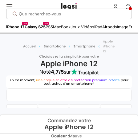
new
new
iPhone 17
Galaxy S25
PS5
MacBook
Jeux Vidéos
iPad
Airpods
Image
Entr
Apple
Accueil
Smartphone
Smartphone
iPhone
12
Choisissez la simplicité pour votre
Apple iPhone 12
Noté
4,7/5
sur
En ce moment,
une coque et vitre de protection premium offerts
pour
tout achat d'un smartphone !
Commandez votre
Apple iPhone 12
Couleur :
Mauve