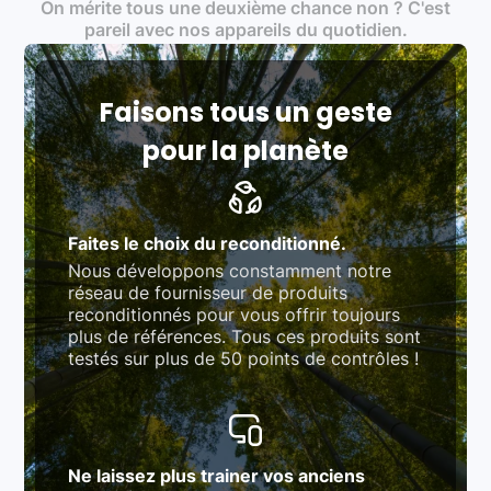
On mérite tous une deuxième chance non ? C'est
traitement des déchets électroniques (DEEE)
Produits testés et vérifiés selon des standards
pareil avec nos appareils du quotidien.
rigoureux (80 à 100 points de contrôle en
fonction des produits)
Respect des normes RAEE, RoHS, et du
référentiel QualiRepar (bonus réparation)
Faisons tous un geste
pour la planète
Faites le choix du reconditionné.
Nous développons constamment notre
réseau de fournisseur de produits
reconditionnés pour vous offrir toujours
plus de références. Tous ces produits sont
testés sur plus de 50 points de contrôles !
Ne laissez plus trainer vos anciens