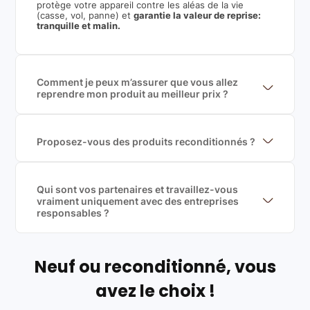
protège votre appareil contre les aléas de la vie
(casse, vol, panne) et
garantie la valeur de reprise:
tranquille et malin.
Comment je peux m’assurer que vous allez
reprendre mon produit au meilleur prix ?
Nous sommes connecté à l’ensemble des plus gros
acteurs européens du marché ce qui nous permet de
mettre en concurrence de nombreuse offres et vous
garantir le meilleur prix de rachat. De plus, nous
Proposez-vous des produits reconditionnés ?
sommes rémunéré à la commission sur la valeur de
Nous proposons des produits neufs et
rachat du produit (cette commission est
reconditionnés. Nous travaillons exclusivement avec
exclusivement payé par les acheteurs).
des fournisseurs de renoms, ne proposons que des
produits officiels de grandes marques et du
Qui sont vos partenaires et travaillez-vous
reconditionné de haute qualité
vraiment uniquement avec des entreprises
responsables ?
Oui, chez Leasi, on sélectionne nos partenaires avec
soin, et
on travaille uniquement avec des acteurs
Français et Européen, engagés dans une démarche
écoresponsable, éthique, et de qualité.
Neuf ou reconditionné, vous
Labels environnementaux & qualité de nos partenaires
:
avez le choix !
Certifications ADEME / ISO 14001 pour le