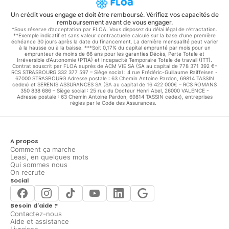
Un crédit vous engage et doit être remboursé. Vérifiez vos capacités de
remboursement avant de vous engager.
*Sous réserve d’acceptation par FLOA. Vous disposez du délai légal de rétractation.
**Exemple indicatif et sans valeur contractuelle calculé sur la base d'une première
échéance 30 jours après la date du financement. La dernière mensualité peut varier
à la hausse ou à la baisse. ***Soit 0,17% du capital emprunté par mois pour un
emprunteur de moins de 66 ans pour les garanties Décès, Perte Totale et
Irréversible d'Autonomie (PTIA) et Incapacité Temporaire Totale de travail (ITT).
Contrat souscrit par FLOA auprès de ACM VIE SA (SA au capital de 778 371 392 €–
RCS STRASBOURG 332 377 597 – Siège social : 4 rue Frédéric-Guillaume Raiffeisen -
67000 STRASBOURG Adresse postale : 63 Chemin Antoine Pardon, 69814 TASSIN
cedex) et SERENIS ASSURANCES SA (SA au capital de 16 422 000€ – RCS ROMANS
350 838 686 – Siège social : 25 rue du Docteur Henri Abel, 26000 VALENCE -
Adresse postale : 63 Chemin Antoine Pardon, 69814 TASSIN cedex), entreprises
régies par le Code des Assurances.
A propos
Comment ça marche
Leasi, en quelques mots
Qui sommes nous
On recrute
Social
Besoin d'aide ?
Contactez-nous
Aide et assistance