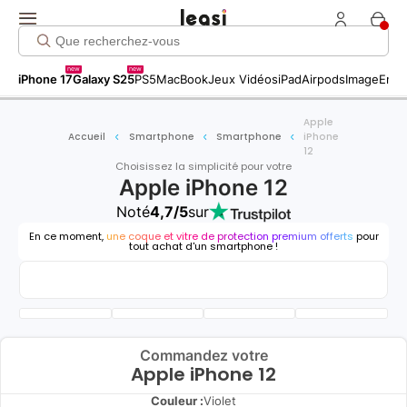
new
new
iPhone 17
Galaxy S25
PS5
MacBook
Jeux Vidéos
iPad
Airpods
Image
Entr
Apple
Accueil
Smartphone
Smartphone
iPhone
12
Choisissez la simplicité pour votre
Apple iPhone 12
Noté
4,7/5
sur
En ce moment,
une coque et vitre de protection premium offerts
pour
tout achat d'un smartphone !
Commandez votre
Apple iPhone 12
Couleur :
Violet