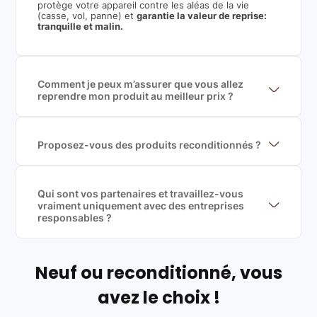
protège votre appareil contre les aléas de la vie
(casse, vol, panne) et
garantie la valeur de reprise:
tranquille et malin.
Comment je peux m’assurer que vous allez
reprendre mon produit au meilleur prix ?
Nous sommes connecté à l’ensemble des plus gros
acteurs européens du marché ce qui nous permet de
mettre en concurrence de nombreuse offres et vous
garantir le meilleur prix de rachat. De plus, nous
Proposez-vous des produits reconditionnés ?
sommes rémunéré à la commission sur la valeur de
Nous proposons des produits neufs et
rachat du produit (cette commission est
reconditionnés. Nous travaillons exclusivement avec
exclusivement payé par les acheteurs).
des fournisseurs de renoms, ne proposons que des
produits officiels de grandes marques et du
Qui sont vos partenaires et travaillez-vous
reconditionné de haute qualité
vraiment uniquement avec des entreprises
responsables ?
Oui, chez Leasi, on sélectionne nos partenaires avec
soin, et
on travaille uniquement avec des acteurs
Français et Européen, engagés dans une démarche
écoresponsable, éthique, et de qualité.
Neuf ou reconditionné, vous
Labels environnementaux & qualité de nos partenaires
:
avez le choix !
Certifications ADEME / ISO 14001 pour le