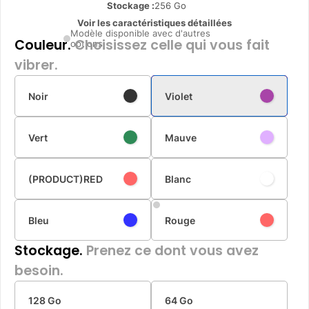
Stockage :
256 Go
Voir les caractéristiques détaillées
Modèle disponible avec d'autres
Couleur.
Choisissez celle qui vous fait
options
vibrer.
Noir
Violet
Vert
Mauve
(PRODUCT)RED
Blanc
Bleu
Rouge
Stockage.
Prenez ce dont vous avez
besoin.
128 Go
64 Go