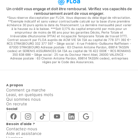
Un crédit vous engage et doit être remboursé. Vérifiez vos capacités de
remboursement avant de vous engager.
*Sous réserve d’acceptation par FLOA. Vous disposez du délai légal de rétractation.
**Exemple indicatif et sans valeur contractuelle calculé sur la base d'une première
échéance 30 jours après la date du financement. La dernière mensualité peut varier
à la hausse ou à la baisse. ***Soit 0,17% du capital emprunté par mois pour un
emprunteur de moins de 66 ans pour les garanties Décès, Perte Totale et
Irréversible d'Autonomie (PTIA) et Incapacité Temporaire Totale de travail (ITT).
Contrat souscrit par FLOA auprès de ACM VIE SA (SA au capital de 778 371 392 €–
RCS STRASBOURG 332 377 597 – Siège social : 4 rue Frédéric-Guillaume Raiffeisen -
67000 STRASBOURG Adresse postale : 63 Chemin Antoine Pardon, 69814 TASSIN
cedex) et SERENIS ASSURANCES SA (SA au capital de 16 422 000€ – RCS ROMANS
350 838 686 – Siège social : 25 rue du Docteur Henri Abel, 26000 VALENCE -
Adresse postale : 63 Chemin Antoine Pardon, 69814 TASSIN cedex), entreprises
régies par le Code des Assurances.
A propos
Comment ça marche
Leasi, en quelques mots
Qui sommes nous
On recrute
Social
Besoin d'aide ?
Contactez-nous
Aide et assistance