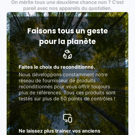
On mérite tous une deuxième chance non ? C'est
traitement des déchets électroniques (DEEE)
Produits testés et vérifiés selon des standards
pareil avec nos appareils du quotidien.
rigoureux (80 à 100 points de contrôle en
fonction des produits)
Respect des normes RAEE, RoHS, et du
référentiel QualiRepar (bonus réparation)
Faisons tous un geste
pour la planète
Faites le choix du reconditionné.
Nous développons constamment notre
réseau de fournisseur de produits
reconditionnés pour vous offrir toujours
plus de références. Tous ces produits sont
testés sur plus de 50 points de contrôles !
Ne laissez plus trainer vos anciens