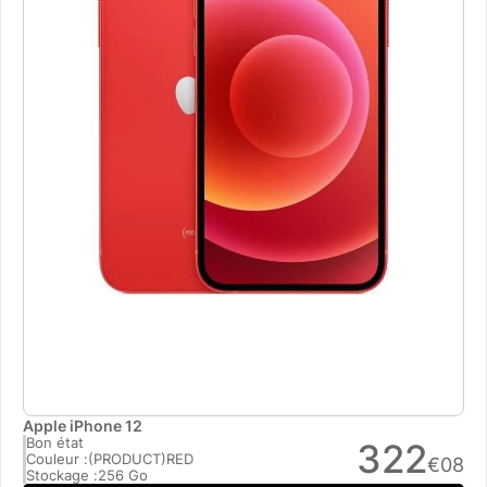
Apple iPhone 12
Bon état
322
Couleur :
(PRODUCT)RED
€
08
Stockage :
256 Go