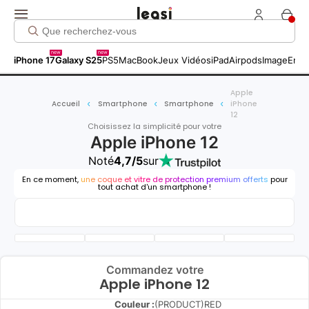
new
new
iPhone 17
Galaxy S25
PS5
MacBook
Jeux Vidéos
iPad
Airpods
Image
Entr
Apple
Accueil
Smartphone
Smartphone
iPhone
12
Choisissez la simplicité pour votre
Apple iPhone 12
Noté
4,7/5
sur
En ce moment,
une coque et vitre de protection premium offerts
pour
tout achat d'un smartphone !
Commandez votre
Apple iPhone 12
Couleur :
(PRODUCT)RED