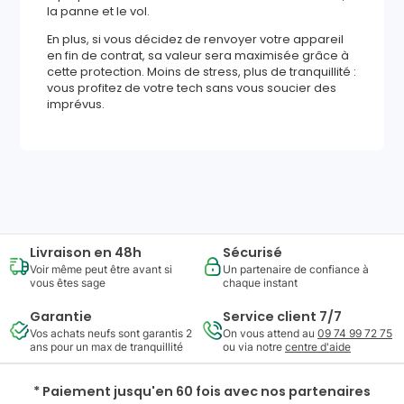
la panne et le vol.
En plus, si vous décidez de renvoyer votre appareil
en fin de contrat, sa valeur sera maximisée grâce à
cette protection. Moins de stress, plus de tranquillité :
vous profitez de votre tech sans vous soucier des
imprévus.
322
,
08
€
Ajouter au panier
Reprise minimum
garantie
92
€
Livraison en 48h
Sécurisé
Voir même peut être avant si
Un partenaire de confiance à
vous êtes sage
chaque instant
Garantie
Service client 7/7
Vos achats neufs sont garantis 2
On vous attend au
09 74 99 72 75
ans pour un max de tranquillité
ou via notre
centre d'aide
* Paiement jusqu'en 60 fois avec nos partenaires