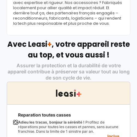
avec expertise et rigueur. Nos accessoires ? Fabriqués
localement pour allier qualité et impact réduit. Et
derrière tout ça, des partenaires français engagés –
reconditionneurs, fabricants, logisticiens – qui rendent
la tech plus responsable et plus proche de vous.
Avec Leasi
+
, votre appareil reste
au top, et vous aussi !
Assurer la protection et la durabilité de votre
appareil contribue à préserver sa valeur tout au long
de son cycle de vie.
Reparation toutes casses
Adieu les tracas, bonjour la sérénité !
Profitez de
réparations pour toutes les casses et pannes, sans aucune
franchise. Dans la limite de 1 sinistre par an.
Inclus