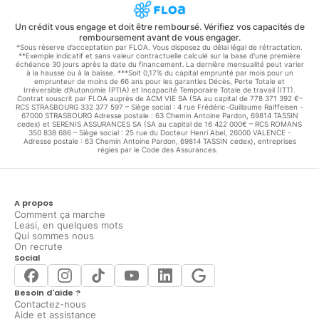
Un crédit vous engage et doit être remboursé. Vérifiez vos capacités de
remboursement avant de vous engager.
*Sous réserve d’acceptation par FLOA. Vous disposez du délai légal de rétractation.
**Exemple indicatif et sans valeur contractuelle calculé sur la base d'une première
échéance 30 jours après la date du financement. La dernière mensualité peut varier
à la hausse ou à la baisse. ***Soit 0,17% du capital emprunté par mois pour un
emprunteur de moins de 66 ans pour les garanties Décès, Perte Totale et
Irréversible d'Autonomie (PTIA) et Incapacité Temporaire Totale de travail (ITT).
Contrat souscrit par FLOA auprès de ACM VIE SA (SA au capital de 778 371 392 €–
RCS STRASBOURG 332 377 597 – Siège social : 4 rue Frédéric-Guillaume Raiffeisen -
67000 STRASBOURG Adresse postale : 63 Chemin Antoine Pardon, 69814 TASSIN
cedex) et SERENIS ASSURANCES SA (SA au capital de 16 422 000€ – RCS ROMANS
350 838 686 – Siège social : 25 rue du Docteur Henri Abel, 26000 VALENCE -
Adresse postale : 63 Chemin Antoine Pardon, 69814 TASSIN cedex), entreprises
régies par le Code des Assurances.
A propos
Comment ça marche
Leasi, en quelques mots
Qui sommes nous
On recrute
Social
Besoin d'aide ?
Contactez-nous
Aide et assistance