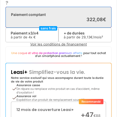
?
Paiement comptant
322
,
08
€
sans frais
Paiement x3/x4
+ de durées
à partir de
4x
€
à partir de
29
,
13
€/mois²
Voir les conditions de financement
Une coque et vitre de protection premium offerts
pour tout achat
d'un smartphone actuellement !
Leasi+
Simplifiez-vous la vie.
Notre service exclusif qui vous accompagne durant toute la durée
de vie de votre produit
Assurance casse
On répare ou remplace votre produit en cas d'accident, même
d'oxydation !
Assurance vol
Expédition d'un produit de remplacement sous 48h
Recommandé
12 mois de couverture Leasi+
+
47
€
88