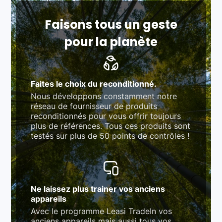
Respect des normes RAEE, RoHS, et du
référentiel QualiRepar (bonus réparation)
Faisons tous un geste
pour la planète
Faites le choix du reconditionné.
Nous développons constamment notre
réseau de fournisseur de produits
reconditionnés pour vous offrir toujours
plus de références. Tous ces produits sont
testés sur plus de 50 points de contrôles !
Ne laissez plus trainer vos anciens
appareils
Avec le programme Leasi TradeIn vos
anciens appareils mais aussi tous vos