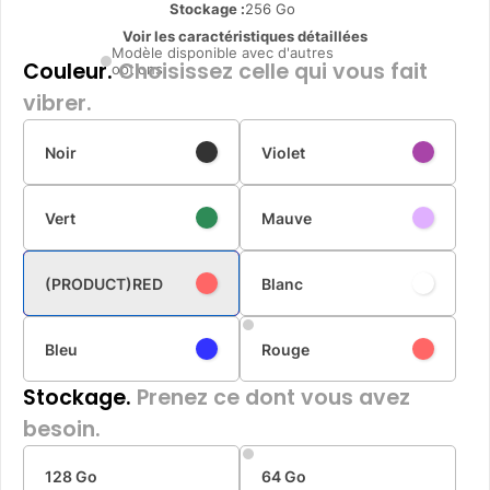
Stockage :
256 Go
Voir les caractéristiques détaillées
Modèle disponible avec d'autres
Couleur.
Choisissez celle qui vous fait
options
vibrer.
Noir
Violet
Vert
Mauve
(PRODUCT)RED
Blanc
Bleu
Rouge
Stockage.
Prenez ce dont vous avez
besoin.
128 Go
64 Go