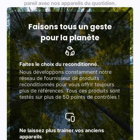
Produits testés et vérifiés selon des standards
pareil avec nos appareils du quotidien.
rigoureux (80 à 100 points de contrôle en
fonction des produits)
Respect des normes RAEE, RoHS, et du
référentiel QualiRepar (bonus réparation)
Faisons tous un geste
pour la planète
Faites le choix du reconditionné.
Nous développons constamment notre
réseau de fournisseur de produits
reconditionnés pour vous offrir toujours
plus de références. Tous ces produits sont
testés sur plus de 50 points de contrôles !
Ne laissez plus trainer vos anciens
appareils