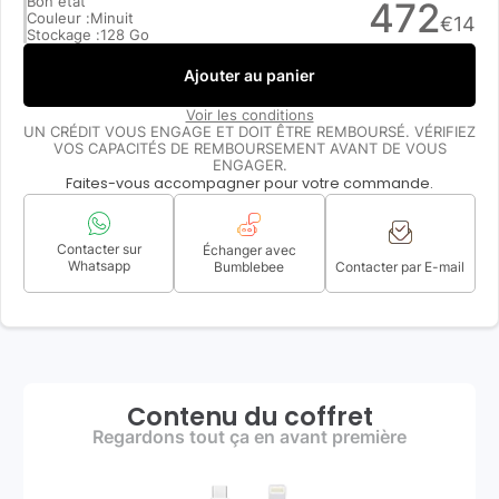
Bon état
472
Couleur :
Minuit
€
14
Stockage :
128 Go
Ajouter au panier
Voir les conditions
UN CRÉDIT VOUS ENGAGE ET DOIT ÊTRE REMBOURSÉ. VÉRIFIEZ
VOS CAPACITÉS DE REMBOURSEMENT AVANT DE VOUS
ENGAGER.
Faites-vous accompagner pour votre commande.
Contacter sur
Échanger avec
Whatsapp
Bumblebee
Contacter par E-mail
Contenu du coffret
Regardons tout ça en avant première