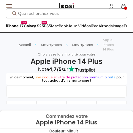
new
new
iPhone 17
Galaxy S25
PS5
MacBook
Jeux Vidéos
iPad
Airpods
Image
Entr
Apple
Accueil
Smartphone
Smartphone
iPhone
14 Plus
Choisissez la simplicité pour votre
Apple iPhone 14 Plus
Noté
4,7/5
sur
En ce moment,
une coque et vitre de protection premium offerts
pour
tout achat d'un smartphone !
Commandez votre
Apple iPhone 14 Plus
Couleur :
Minuit