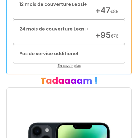
12 mois de couverture Leasi+
+
47
€
88
24 mois de couverture Leasi+
+
95
€
76
Pas de service additionel
En savoir plus
Tadaaaam !