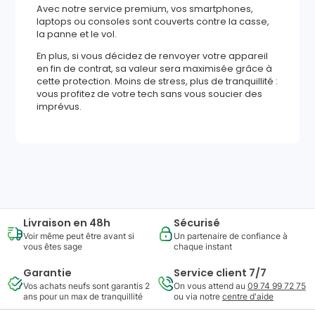
Avec notre service premium, vos smartphones,
laptops ou consoles sont couverts contre la casse,
la panne et le vol.
En plus, si vous décidez de renvoyer votre appareil
en fin de contrat, sa valeur sera maximisée grâce à
cette protection. Moins de stress, plus de tranquillité :
vous profitez de votre tech sans vous soucier des
imprévus.
472
,
14
€
Ajouter au panier
Reprise minimum
garantie
135
€
Livraison en 48h
Sécurisé
Voir même peut être avant si
Un partenaire de confiance à
vous êtes sage
chaque instant
Garantie
Service client 7/7
Vos achats neufs sont garantis 2
On vous attend au
09 74 99 72 75
ans pour un max de tranquillité
ou via notre
centre d'aide