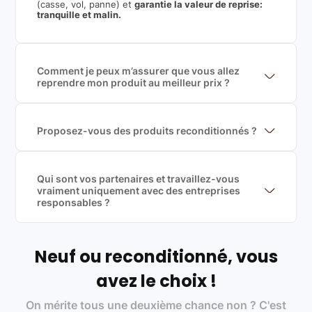
(casse, vol, panne) et
garantie la valeur de reprise:
tranquille et malin.
Comment je peux m’assurer que vous allez
reprendre mon produit au meilleur prix ?
Nous sommes connecté à l’ensemble des plus gros
acteurs européens du marché ce qui nous permet de
mettre en concurrence de nombreuse offres et vous
garantir le meilleur prix de rachat. De plus, nous
Proposez-vous des produits reconditionnés ?
sommes rémunéré à la commission sur la valeur de
Nous proposons des produits neufs et
rachat du produit (cette commission est
reconditionnés. Nous travaillons exclusivement avec
exclusivement payé par les acheteurs).
des fournisseurs de renoms, ne proposons que des
produits officiels de grandes marques et du
Qui sont vos partenaires et travaillez-vous
reconditionné de haute qualité
vraiment uniquement avec des entreprises
responsables ?
Oui, chez Leasi, on sélectionne nos partenaires avec
soin, et
on travaille uniquement avec des acteurs
Français et Européen, engagés dans une démarche
écoresponsable, éthique, et de qualité.
Neuf ou reconditionné, vous
Labels environnementaux & qualité de nos partenaires
:
avez le choix !
Certifications ADEME / ISO 14001 pour le
On mérite tous une deuxième chance non ? C'est
traitement des déchets électroniques (DEEE)