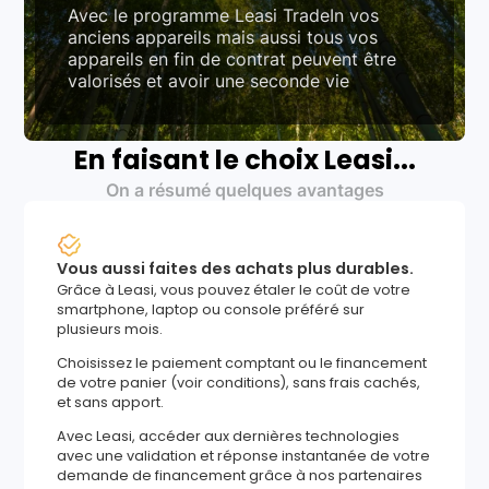
Avec le programme Leasi TradeIn vos
anciens appareils mais aussi tous vos
appareils en fin de contrat peuvent être
valorisés et avoir une seconde vie
En faisant le choix Leasi...
On a résumé quelques avantages
Vous aussi faites des achats plus durables.
Grâce à Leasi, vous pouvez étaler le coût de votre
smartphone, laptop ou console préféré sur
plusieurs mois.
Choisissez le paiement comptant ou le financement
de votre panier (voir conditions), sans frais cachés,
et sans apport.
Avec Leasi, accéder aux dernières technologies
avec une validation et réponse instantanée de votre
demande de financement grâce à nos partenaires