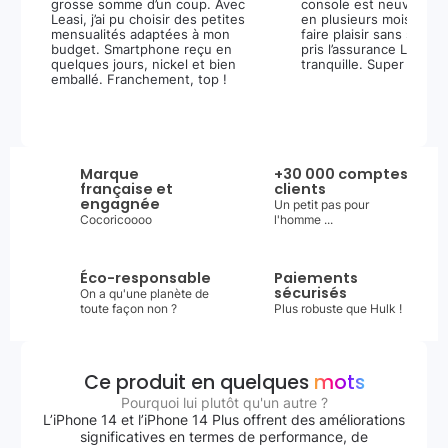
grosse somme d’un coup. Avec
console est neuve, et 
Leasi, j’ai pu choisir des petites
en plusieurs mois m’a 
mensualités adaptées à mon
faire plaisir sans stress.
budget. Smartphone reçu en
pris l’assurance Leasi+
quelques jours, nickel et bien
tranquille. Super expér
emballé. Franchement, top !
Marque
+30 000 comptes
française et
clients
engagnée
Un petit pas pour
Cocoricoooo
l'homme ...
Éco-responsable
Paiements
sécurisés
On a qu'une planète de
toute façon non ?
Plus robuste que Hulk !
Ce produit en quelques
mots
Pourquoi lui plutôt qu'un autre ?
L’iPhone 14 et l’iPhone 14 Plus offrent des améliorations
significatives en termes de performance, de