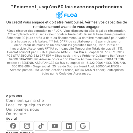
* Paiement jusqu'en 60 fois avec nos partenaires
Un crédit vous engage et doit être remboursé. Vérifiez vos capacités de
remboursement avant de vous engager.
*Sous réserve d’acceptation par FLOA. Vous disposez du délai légal de rétractation.
**Exemple indicatif et sans valeur contractuelle calculé sur la base d'une première
échéance 30 jours après la date du financement. La dernière mensualité peut varier
à la hausse ou à la baisse. ***Soit 0,17% du capital emprunté par mois pour un
emprunteur de moins de 66 ans pour les garanties Décès, Perte Totale et
Irréversible d'Autonomie (PTIA) et Incapacité Temporaire Totale de travail (ITT).
Contrat souscrit par FLOA auprès de ACM VIE SA (SA au capital de 778 371 392 €–
RCS STRASBOURG 332 377 597 – Siège social : 4 rue Frédéric-Guillaume Raiffeisen -
67000 STRASBOURG Adresse postale : 63 Chemin Antoine Pardon, 69814 TASSIN
cedex) et SERENIS ASSURANCES SA (SA au capital de 16 422 000€ – RCS ROMANS
350 838 686 – Siège social : 25 rue du Docteur Henri Abel, 26000 VALENCE -
Adresse postale : 63 Chemin Antoine Pardon, 69814 TASSIN cedex), entreprises
régies par le Code des Assurances.
A propos
Comment ça marche
Leasi, en quelques mots
Qui sommes nous
On recrute
Social
Besoin d'aide ?