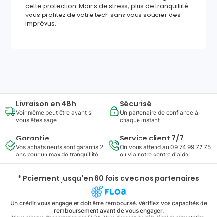
cette protection. Moins de stress, plus de tranquillité :
vous profitez de votre tech sans vous soucier des
imprévus.
567
,
84
€
Ajouter au panier
Reprise minimum
garantie
177
€
Livraison en 48h
Sécurisé
Voir même peut être avant si
Un partenaire de confiance à
vous êtes sage
chaque instant
Garantie
Service client 7/7
Vos achats neufs sont garantis 2
On vous attend au
09 74 99 72 75
ans pour un max de tranquillité
ou via notre
centre d'aide
* Paiement jusqu'en 60 fois avec nos partenaires
Un crédit vous engage et doit être remboursé. Vérifiez vos capacités de
remboursement avant de vous engager.
*Sous réserve d’acceptation par FLOA. Vous disposez du délai légal de rétractation.