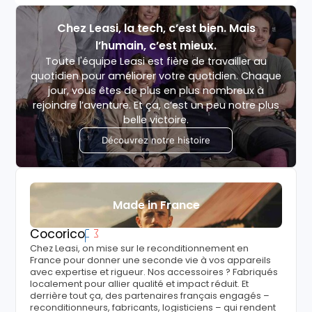
Chez Leasi, la tech, c’est bien. Mais
l’humain, c’est mieux.
Toute l'équipe Leasi est fière de travailler au
quotidien pour améliorer votre quotidien. Chaque
jour, vous êtes de plus en plus nombreux à
rejoindre l’aventure. Et ça, c’est un peu notre plus
belle victoire.
Découvrez notre histoire
Made in France
Cocorico
Chez Leasi, on mise sur le reconditionnement en
France pour donner une seconde vie à vos appareils
avec expertise et rigueur. Nos accessoires ? Fabriqués
localement pour allier qualité et impact réduit. Et
derrière tout ça, des partenaires français engagés –
reconditionneurs, fabricants, logisticiens – qui rendent