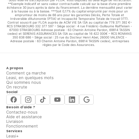
**Exemple indicatif et sans valeur contractuelle calculé sur la base d'une première
échéance 30 jours après la date du financement. La dernière mensualité peut varier
à la hausse ou à la baisse. ***Soit 0,17% du capital emprunté par mois pour un
emprunteur de moins de 66 ans pour les garanties Décès, Perte Totale et
Irréversible d'Autonomie (PTIA) et Incapacité Temporaire Totale de travail (ITT).
Contrat souscrit par FLOA auprès de ACM VIE SA (SA au capital de 778 371 392 €–
RCS STRASBOURG 332 377 597 – Siège social : 4 rue Frédéric-Guillaume Raiffeisen -
67000 STRASBOURG Adresse postale : 63 Chemin Antoine Pardon, 69814 TASSIN
cedex) et SERENIS ASSURANCES SA (SA au capital de 16 422 000€ – RCS ROMANS
350 838 686 – Siège social : 25 rue du Docteur Henri Abel, 26000 VALENCE -
Adresse postale : 63 Chemin Antoine Pardon, 69814 TASSIN cedex), entreprises
régies par le Code des Assurances.
A propos
Comment ça marche
Leasi, en quelques mots
Qui sommes nous
On recrute
Social
Besoin d'aide ?
Contactez-nous
Aide et assistance
Livraison
Fonctionnement
Services
Leasi+