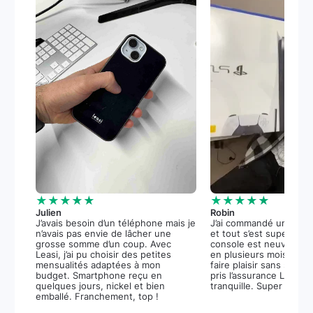
★★★★★
★★★★★
Julien
Robin
J’avais besoin d’un téléphone mais je
J’ai commandé une PS5
n’avais pas envie de lâcher une
et tout s’est super bie
grosse somme d’un coup. Avec
console est neuve, et 
Leasi, j’ai pu choisir des petites
en plusieurs mois m’a 
mensualités adaptées à mon
faire plaisir sans stress.
budget. Smartphone reçu en
pris l’assurance Leasi+
quelques jours, nickel et bien
tranquille. Super expér
emballé. Franchement, top !