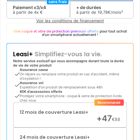
sans frais
Paiement x3/x4
+ de durées
à partir de
4x
€
à partir de
19
,
78
€/mois²
Voir les conditions de financement
Une coque et vitre de protection premium offerts
pour tout achat
d'un smartphone actuellement !
Leasi+
Simplifiez-vous la vie.
Notre service exclusif qui vous accompagne durant toute la durée
de vie de votre produit
Assurance casse
On répare ou remplace votre produit en cas d'accident, même
d'oxydation !
Assurance vol
Expédition d'un produit de remplacement sous 48h
80€ d'accessoires offerts
Protégez votre smartphone : coque & verre de protection livrés
chez vous
Recommandé
12 mois de couverture Leasi+
+
47
€
88
24 mois de couverture Leasi+