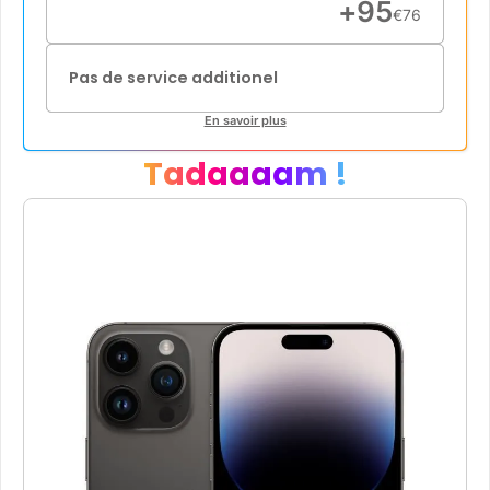
+
95
€
76
Pas de service additionel
En savoir plus
Tadaaaam !