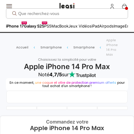
new
new
iPhone 17
Galaxy S25
PS5
MacBook
Jeux Vidéos
iPad
Airpods
Image
Entr
Apple
iPhone
Accueil
Smartphone
Smartphone
14 Pro
Max
Choisissez la simplicité pour votre
Apple iPhone 14 Pro Max
Noté
4,7/5
sur
En ce moment,
une coque et vitre de protection premium offerts
pour
tout achat d'un smartphone !
Commandez votre
Apple iPhone 14 Pro Max