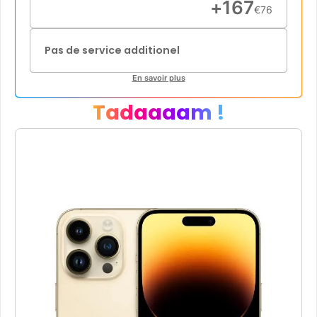
+
167
€
76
Pas de service additionel
En savoir plus
Tadaaaam !