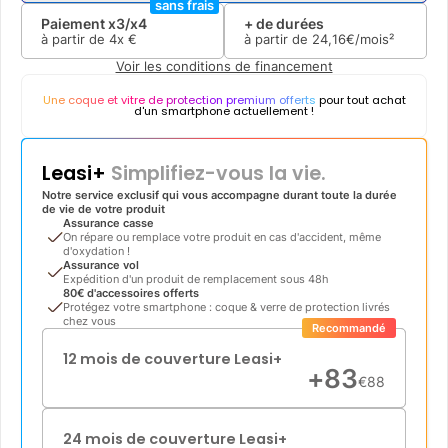
sans frais
Paiement x3/x4
+ de durées
à partir de
4x
€
à partir de
24
,
16
€/mois²
Voir les conditions de financement
Une coque et vitre de protection premium offerts
pour tout achat
d'un smartphone actuellement !
Leasi+
Simplifiez-vous la vie.
Notre service exclusif qui vous accompagne durant toute la durée
de vie de votre produit
Assurance casse
On répare ou remplace votre produit en cas d'accident, même
d'oxydation !
Assurance vol
Expédition d'un produit de remplacement sous 48h
80€ d'accessoires offerts
Protégez votre smartphone : coque & verre de protection livrés
chez vous
Recommandé
12 mois de couverture Leasi+
+
83
€
88
24 mois de couverture Leasi+