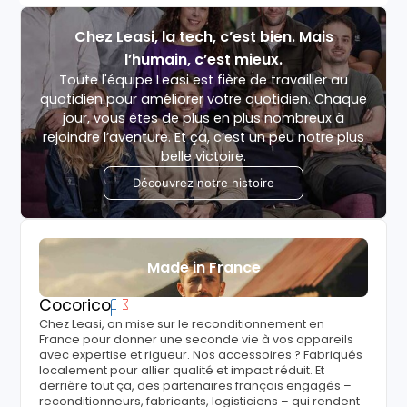
Chez Leasi, la tech, c’est bien. Mais
l’humain, c’est mieux.
Toute l'équipe Leasi est fière de travailler au
quotidien pour améliorer votre quotidien. Chaque
jour, vous êtes de plus en plus nombreux à
rejoindre l’aventure. Et ça, c’est un peu notre plus
belle victoire.
Découvrez notre histoire
Made in France
Cocorico
Chez Leasi, on mise sur le reconditionnement en
France pour donner une seconde vie à vos appareils
avec expertise et rigueur. Nos accessoires ? Fabriqués
localement pour allier qualité et impact réduit. Et
derrière tout ça, des partenaires français engagés –
reconditionneurs, fabricants, logisticiens – qui rendent