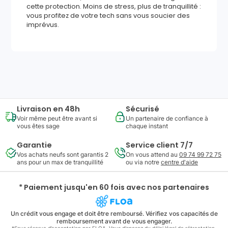
cette protection. Moins de stress, plus de tranquillité :
vous profitez de votre tech sans vous soucier des
imprévus.
693
,
50
€
Ajouter au panier
Reprise minimum
garantie
216
€
Livraison en 48h
Sécurisé
Voir même peut être avant si
Un partenaire de confiance à
vous êtes sage
chaque instant
Garantie
Service client 7/7
Vos achats neufs sont garantis 2
On vous attend au
09 74 99 72 75
ans pour un max de tranquillité
ou via notre
centre d'aide
* Paiement jusqu'en 60 fois avec nos partenaires
Un crédit vous engage et doit être remboursé. Vérifiez vos capacités de
remboursement avant de vous engager.
*Sous réserve d’acceptation par FLOA. Vous disposez du délai légal de rétractation.