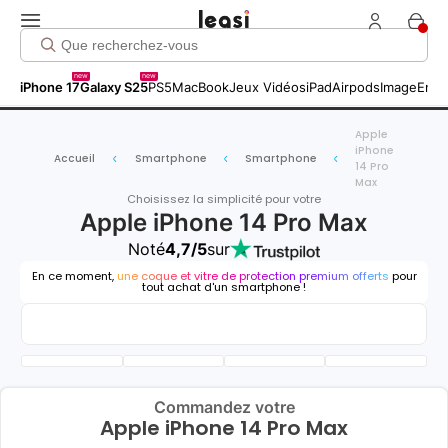
new
new
iPhone 17
Galaxy S25
PS5
MacBook
Jeux Vidéos
iPad
Airpods
Image
Entr
Apple
iPhone
Accueil
Smartphone
Smartphone
14 Pro
Max
Choisissez la simplicité pour votre
Apple iPhone 14 Pro Max
Noté
4,7/5
sur
En ce moment,
une coque et vitre de protection premium offerts
pour
tout achat d'un smartphone !
Commandez votre
Apple iPhone 14 Pro Max