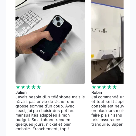
★★★★★
★★★★★
Julien
Robin
J’avais besoin d’un téléphone mais je
J’ai commandé une PS5
n’avais pas envie de lâcher une
et tout s’est super bie
grosse somme d’un coup. Avec
console est neuve, et 
Leasi, j’ai pu choisir des petites
en plusieurs mois m’a 
mensualités adaptées à mon
faire plaisir sans stress.
budget. Smartphone reçu en
pris l’assurance Leasi+
quelques jours, nickel et bien
tranquille. Super expér
emballé. Franchement, top !