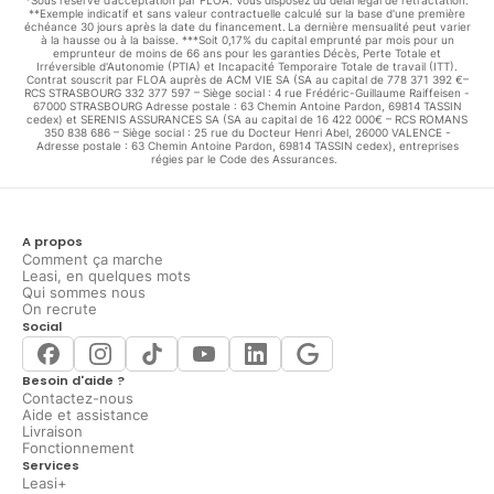
**Exemple indicatif et sans valeur contractuelle calculé sur la base d'une première
échéance 30 jours après la date du financement. La dernière mensualité peut varier
à la hausse ou à la baisse. ***Soit 0,17% du capital emprunté par mois pour un
emprunteur de moins de 66 ans pour les garanties Décès, Perte Totale et
Irréversible d'Autonomie (PTIA) et Incapacité Temporaire Totale de travail (ITT).
Contrat souscrit par FLOA auprès de ACM VIE SA (SA au capital de 778 371 392 €–
RCS STRASBOURG 332 377 597 – Siège social : 4 rue Frédéric-Guillaume Raiffeisen -
67000 STRASBOURG Adresse postale : 63 Chemin Antoine Pardon, 69814 TASSIN
cedex) et SERENIS ASSURANCES SA (SA au capital de 16 422 000€ – RCS ROMANS
350 838 686 – Siège social : 25 rue du Docteur Henri Abel, 26000 VALENCE -
Adresse postale : 63 Chemin Antoine Pardon, 69814 TASSIN cedex), entreprises
régies par le Code des Assurances.
A propos
Comment ça marche
Leasi, en quelques mots
Qui sommes nous
On recrute
Social
Besoin d'aide ?
Contactez-nous
Aide et assistance
Livraison
Fonctionnement
Services
Leasi+