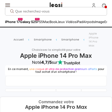
new
new
iPhone 17
Galaxy S25
PS5
MacBook
Jeux Vidéos
iPad
Airpods
Image
Entr
Apple
iPhone
Accueil
Smartphone
Smartphone
14 Pro
Max
Choisissez la simplicité pour votre
Apple iPhone 14 Pro Max
Noté
4,7/5
sur
En ce moment,
une coque et vitre de protection premium offerts
pour
tout achat d'un smartphone !
Commandez votre
Apple iPhone 14 Pro Max