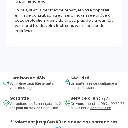
la panne et le vol.
En plus, si vous décidez de renvoyer votre appareil
en fin de contrat, sa valeur sera maximisée grâce à
cette protection. Moins de stress, plus de tranquillité :
vous profitez de votre tech sans vous soucier des
imprévus.
594
,
72
€
Ajouter au panier
Reprise minimum
garantie
185
€
Livraison en 48h
Sécurisé
Voir même peut être avant si
Un partenaire de confiance à
vous êtes sage
chaque instant
Garantie
Service client 7/7
Vos achats neufs sont garantis 2
On vous attend au
09 74 99 72 75
ans pour un max de tranquillité
ou via notre
centre d'aide
* Paiement jusqu'en 60 fois avec nos partenaires