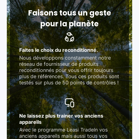
Respect des normes RAEE, RoHS, et du
référentiel QualiRepar (bonus réparation)
Faisons tous un geste
pour la planète
Faites le choix du reconditionné.
Nous développons constamment notre
réseau de fournisseur de produits
reconditionnés pour vous offrir toujours
plus de références. Tous ces produits sont
testés sur plus de 50 points de contrôles !
Ne laissez plus trainer vos anciens
appareils
Avec le programme Leasi TradeIn vos
anciens appareils mais aussi tous vos