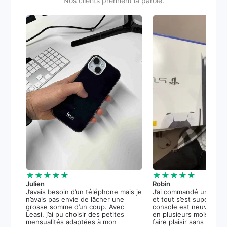
Nos clients prennent la parole.
★★★★★
★★★★★
Julien
Robin
J’avais besoin d’un téléphone mais je
J’ai commandé une PS5
n’avais pas envie de lâcher une
et tout s’est super bie
grosse somme d’un coup. Avec
console est neuve, et 
Leasi, j’ai pu choisir des petites
en plusieurs mois m’a 
mensualités adaptées à mon
faire plaisir sans stress.