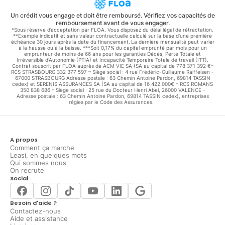
Un crédit vous engage et doit être remboursé. Vérifiez vos capacités de
remboursement avant de vous engager.
*Sous réserve d’acceptation par FLOA. Vous disposez du délai légal de rétractation.
**Exemple indicatif et sans valeur contractuelle calculé sur la base d'une première
échéance 30 jours après la date du financement. La dernière mensualité peut varier
à la hausse ou à la baisse. ***Soit 0,17% du capital emprunté par mois pour un
emprunteur de moins de 66 ans pour les garanties Décès, Perte Totale et
Irréversible d'Autonomie (PTIA) et Incapacité Temporaire Totale de travail (ITT).
Contrat souscrit par FLOA auprès de ACM VIE SA (SA au capital de 778 371 392 €–
RCS STRASBOURG 332 377 597 – Siège social : 4 rue Frédéric-Guillaume Raiffeisen -
67000 STRASBOURG Adresse postale : 63 Chemin Antoine Pardon, 69814 TASSIN
cedex) et SERENIS ASSURANCES SA (SA au capital de 16 422 000€ – RCS ROMANS
350 838 686 – Siège social : 25 rue du Docteur Henri Abel, 26000 VALENCE -
Adresse postale : 63 Chemin Antoine Pardon, 69814 TASSIN cedex), entreprises
régies par le Code des Assurances.
A propos
Comment ça marche
Leasi, en quelques mots
Qui sommes nous
On recrute
Social
Besoin d'aide ?
Contactez-nous
Aide et assistance