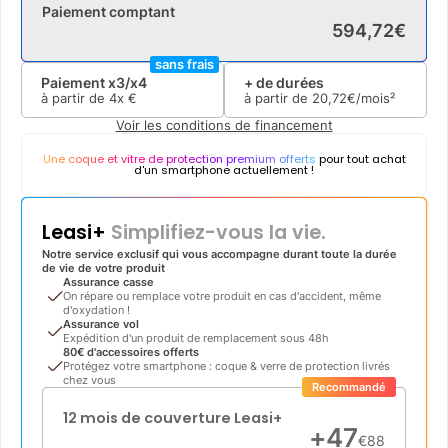
Paiement comptant
594
,
72
€
sans frais
Paiement x3/x4
+ de durées
à partir de
4x
€
à partir de
20
,
72
€/mois²
Voir les conditions de financement
Une coque et vitre de protection premium offerts
pour tout achat
d'un smartphone actuellement !
Leasi+
Simplifiez-vous la vie.
Notre service exclusif qui vous accompagne durant toute la durée
de vie de votre produit
Assurance casse
On répare ou remplace votre produit en cas d'accident, même
d'oxydation !
Assurance vol
Expédition d'un produit de remplacement sous 48h
80€ d'accessoires offerts
Protégez votre smartphone : coque & verre de protection livrés
chez vous
Recommandé
12 mois de couverture Leasi+
+
47
€
88