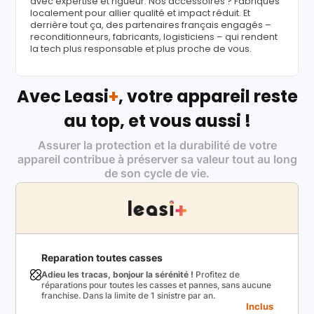
avec expertise et rigueur. Nos accessoires ? Fabriqués
localement pour allier qualité et impact réduit. Et
derrière tout ça, des partenaires français engagés –
reconditionneurs, fabricants, logisticiens – qui rendent
la tech plus responsable et plus proche de vous.
Avec Leasi
+
, votre appareil reste
au top, et vous aussi !
Assurer la protection et la durabilité de votre
appareil contribue à préserver sa valeur tout au long
de son cycle de vie.
Reparation toutes casses
Adieu les tracas, bonjour la sérénité !
Profitez de
réparations pour toutes les casses et pannes, sans aucune
franchise. Dans la limite de 1 sinistre par an.
Inclus