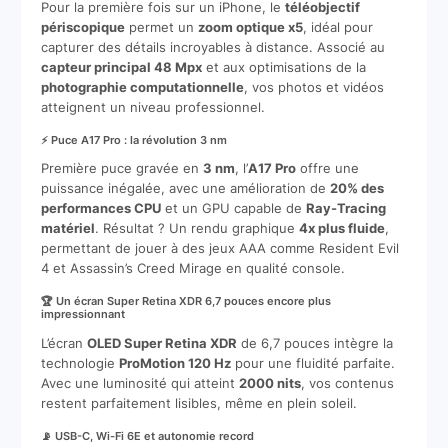
Pour la première fois sur un iPhone, le
téléobjectif
périscopique
permet un
zoom optique x5
, idéal pour
capturer des détails incroyables à distance. Associé au
capteur principal 48 Mpx
et aux optimisations de la
photographie computationnelle
, vos photos et vidéos
atteignent un niveau professionnel.
⚡ Puce A17 Pro : la révolution 3 nm
Première puce gravée en
3 nm
, l’
A17 Pro
offre une
puissance inégalée, avec une amélioration de
20% des
performances CPU
et un GPU capable de
Ray-Tracing
matériel
. Résultat ? Un rendu graphique
4x plus fluide
,
permettant de jouer à des jeux AAA comme Resident Evil
4 et Assassin’s Creed Mirage en qualité console.
🏆 Un écran Super Retina XDR 6,7 pouces encore plus
impressionnant
L’écran
OLED Super Retina XDR
de 6,7 pouces intègre la
technologie
ProMotion 120 Hz
pour une fluidité parfaite.
Avec une luminosité qui atteint
2000 nits
, vos contenus
restent parfaitement lisibles, même en plein soleil.
📡 USB-C, Wi-Fi 6E et autonomie record