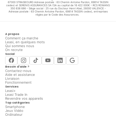
67000 STRASBOURG Adresse postale : 63 Chemin Antoine Pardon, 69814 TASSIN
cedex) et SERENIS ASSURANCES SA (SA au capital de 16 422 000€ – RCS ROMANS
350 838 686 – Siège social : 25 rue du Docteur Henri Abel, 26000 VALENCE -
Adresse postale : 63 Chemin Antoine Pardon, 69814 TASSIN cedex), entreprises
régies par le Code des Assurances.
A propos
Comment ça marche
Leasi, en quelques mots
Qui sommes nous
On recrute
Social
Besoin d'aide ?
Contactez-nous
Aide et assistance
Livraison
Fonctionnement
Services
Leasi+
Leasi Trade In
Revendre vos appareils
Top catégories
Smartphone
Jeux Vidéo
Ordinateur