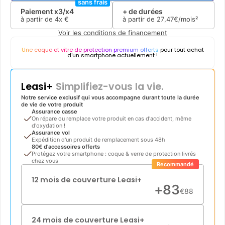
sans frais
Paiement x3/x4
+ de durées
à partir de
4x
€
à partir de
27
,
47
€/mois²
Voir les conditions de financement
Une coque et vitre de protection premium offerts
pour tout achat
d'un smartphone actuellement !
Leasi+
Simplifiez-vous la vie.
Notre service exclusif qui vous accompagne durant toute la durée
de vie de votre produit
Assurance casse
On répare ou remplace votre produit en cas d'accident, même
d'oxydation !
Assurance vol
Expédition d'un produit de remplacement sous 48h
80€ d'accessoires offerts
Protégez votre smartphone : coque & verre de protection livrés
chez vous
Recommandé
12 mois de couverture Leasi+
+
83
€
88
24 mois de couverture Leasi+