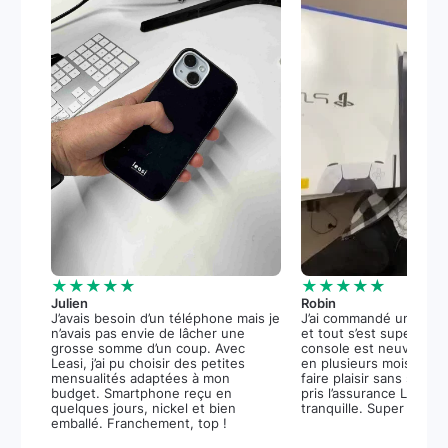
★★★★★
★★★★★
Julien
Robin
J’avais besoin d’un téléphone mais je
J’ai commandé une PS5
n’avais pas envie de lâcher une
et tout s’est super bie
grosse somme d’un coup. Avec
console est neuve, et 
Leasi, j’ai pu choisir des petites
en plusieurs mois m’a 
mensualités adaptées à mon
faire plaisir sans stress.
budget. Smartphone reçu en
pris l’assurance Leasi+
quelques jours, nickel et bien
tranquille. Super expér
emballé. Franchement, top !