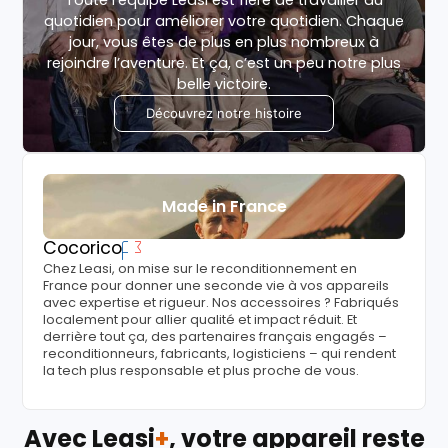
quotidien pour améliorer votre quotidien. Chaque
jour, vous êtes de plus en plus nombreux à
rejoindre l’aventure. Et ça, c’est un peu notre plus
belle victoire.
Découvrez notre histoire
Made in France
Cocorico
Chez Leasi, on mise sur le reconditionnement en
France pour donner une seconde vie à vos appareils
avec expertise et rigueur. Nos accessoires ? Fabriqués
localement pour allier qualité et impact réduit. Et
derrière tout ça, des partenaires français engagés –
reconditionneurs, fabricants, logisticiens – qui rendent
la tech plus responsable et plus proche de vous.
Avec Leasi
+
, votre appareil reste