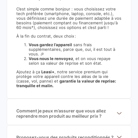
C’est simple comme bonjour : vous choisissez votre
tech préférée (smartphone, laptop, console, etc.),
vous définissez une durée de paiement adaptée à vos
besoins (paiement comptant ou financement jusqu'à
60 mois*), choisissez vos options et c’est parti !
À la fin du contrat, deux choix :
Vous gardez l’appareil
sans frais
supplémentaires, parce que, oui, il est tout à
vous. 🎉
Vous nous le renvoyez
, et on vous repaye
selon sa valeur de reprise et son état.
Ajoutez à ça
Leasi+
, notre service premium qui
protège votre appareil contre les aléas de la vie
(casse, vol, panne) et
garantie la valeur de reprise:
tranquille et malin.
Comment je peux m’assurer que vous allez
reprendre mon produit au meilleur prix ?
Nous sommes connecté à l’ensemble des plus gros
acteurs européens du marché ce qui nous permet de
mettre en concurrence de nombreuse offres et vous
garantir le meilleur prix de rachat. De plus, nous
Proposez-vous des produits reconditionnés ?