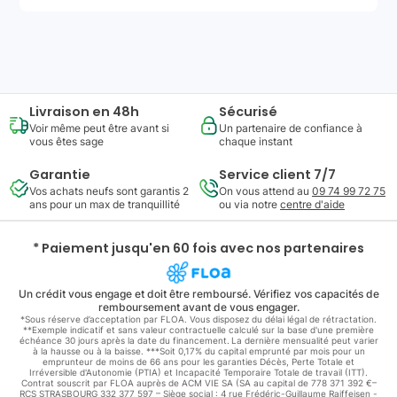
788
,
48
€
Ajouter au panier
Reprise minimum
garantie
246
€
Livraison en 48h
Sécurisé
Voir même peut être avant si
Un partenaire de confiance à
vous êtes sage
chaque instant
Garantie
Service client 7/7
Vos achats neufs sont garantis 2
On vous attend au
09 74 99 72 75
ans pour un max de tranquillité
ou via notre
centre d'aide
* Paiement jusqu'en 60 fois avec nos partenaires
Un crédit vous engage et doit être remboursé. Vérifiez vos capacités de
remboursement avant de vous engager.
*Sous réserve d’acceptation par FLOA. Vous disposez du délai légal de rétractation.
**Exemple indicatif et sans valeur contractuelle calculé sur la base d'une première
échéance 30 jours après la date du financement. La dernière mensualité peut varier
à la hausse ou à la baisse. ***Soit 0,17% du capital emprunté par mois pour un
emprunteur de moins de 66 ans pour les garanties Décès, Perte Totale et
Irréversible d'Autonomie (PTIA) et Incapacité Temporaire Totale de travail (ITT).
Contrat souscrit par FLOA auprès de ACM VIE SA (SA au capital de 778 371 392 €–
RCS STRASBOURG 332 377 597 – Siège social : 4 rue Frédéric-Guillaume Raiffeisen -