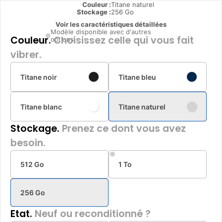
Couleur :
Titane naturel
Stockage :
256 Go
Voir les caractéristiques détaillées
Modèle disponible avec d'autres
Couleur.
Choisissez celle qui vous fait
options
vibrer.
Titane noir
Titane bleu
Titane blanc
Titane naturel
Stockage.
Prenez ce dont vous avez
besoin.
512 Go
1 To
256 Go
Etat.
Neuf ou reconditionné ?