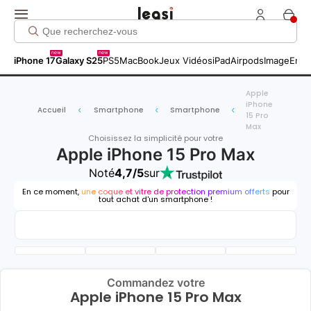
new
new
iPhone 17
Galaxy S25
PS5
MacBook
Jeux Vidéos
iPad
Airpods
Image
Entr
Apple
iPhone
Accueil
Smartphone
Smartphone
15 Pro
Max
Choisissez la simplicité pour votre
Apple iPhone 15 Pro Max
Noté
4,7/5
sur
En ce moment,
une coque et vitre de protection premium offerts
pour
tout achat d'un smartphone !
Commandez votre
Apple iPhone 15 Pro Max