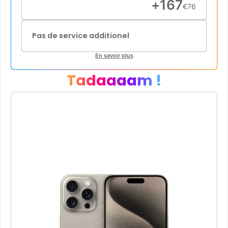
+
167
€
76
Pas de service additionel
En savoir plus
Tadaaaam !