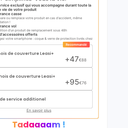
rvice exclusif qui vous accompagne durant toute la
 vie de votre produit
rance casse
pare ou remplace votre produit en cas d'accident, même
ation !
rance vol
ition d'un produit de remplacement sous 48h
d'accessoires offerts
gez votre smartphone : coque & verre de protection livrés chez
Recommandé
mois de couverture Leasi+
+
47
€
88
mois de couverture Leasi+
+
95
€
76
de service additionel
En savoir plus
Tadaaaam !