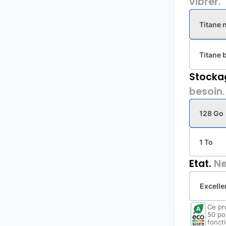
vibrer.
Titane 
Titane 
Stocka
besoin.
128 Go
1 To
Etat.
Ne
Excelle
Ce pr
50 po
foncti