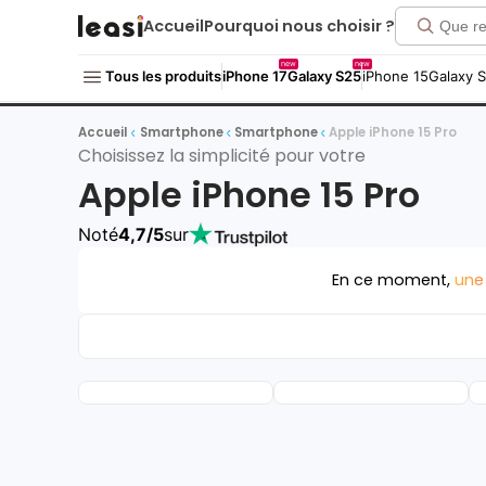
Accueil
Pourquoi nous choisir ?
new
new
Tous les produits
iPhone 17
Galaxy S25
iPhone 15
Galaxy 
Accueil
Smartphone
Smartphone
Apple iPhone 15 Pro
Choisissez la simplicité pour votre
Apple iPhone 15 Pro
Noté
4,7/5
sur
En ce moment,
une