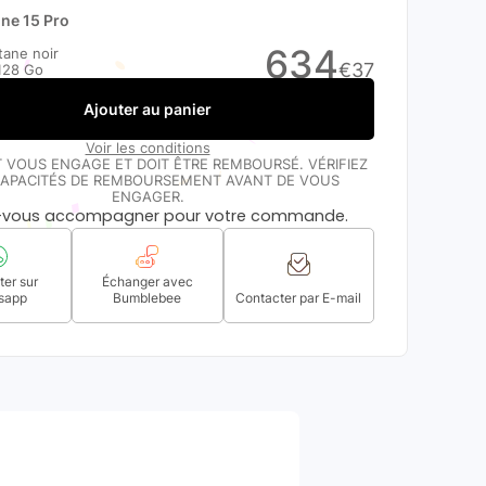
ne 15 Pro
634
tane noir
€
37
128 Go
Ajouter au panier
Voir les conditions
T VOUS ENGAGE ET DOIT ÊTRE REMBOURSÉ. VÉRIFIEZ
APACITÉS DE REMBOURSEMENT AVANT DE VOUS
ENGAGER.
s-vous accompagner pour votre commande.
er sur
Échanger avec
sapp
Bumblebee
Contacter par E-mail