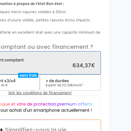
mation à propos de l’état Bon état :
lques micro-rayures visibles à 50cm.
ces d'usure visible, petites rayures et/ou impacts
Batterie en excellent état avec une capacité minimum de
omptant ou avec financement ?
nt comptant
634
,
37
€
sans frais
t x3/x4
+ de durées
e
4x
€
à partir de
22
,
10
€/mois²
Voir les conditions de financement
oque et vitre de protection premium offerts
tout achat d'un smartphone actuellement !
i+
Simplifiez-vous la vie.