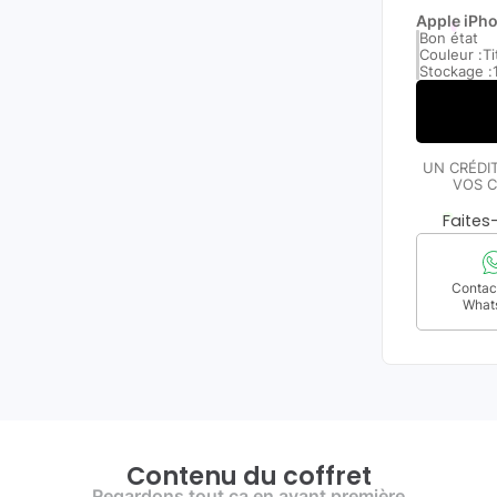
Apple iPho
Bon état
Couleur :
Ti
Stockage :
UN CRÉDI
VOS C
Faite
Contact
What
Contenu du coffret
Regardons tout ça en avant première