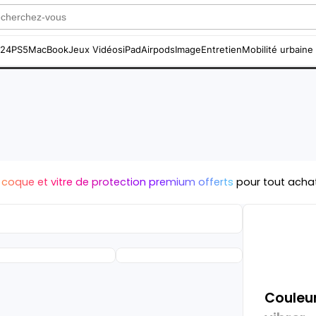
S24
PS5
MacBook
Jeux Vidéos
iPad
Airpods
Image
Entretien
Mobilité urbaine
 coque et vitre de protection premium offerts
pour tout acha
Couleur