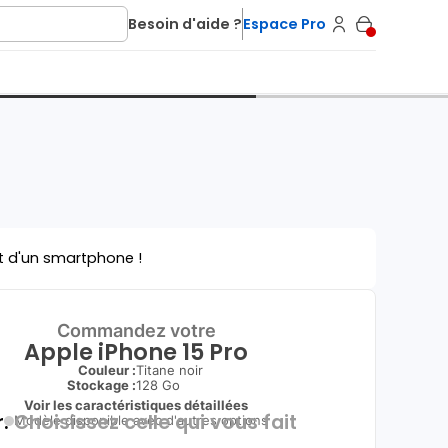
Besoin d'aide ?
Espace Pro
t d'un smartphone !
Commandez votre
Apple iPhone 15 Pro
Couleur :
Titane noir
Stockage :
128 Go
Voir les caractéristiques détaillées
.
Choisissez celle qui vous fait
Modèle disponible avec d'autres options