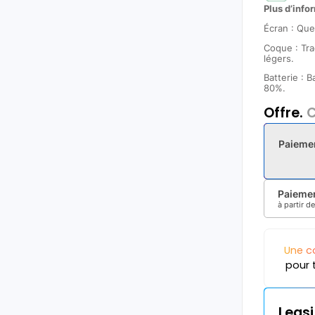
Plus d’infor
Écran : Que
Coque : Tra
légers.
Batterie : 
80%.
Offre.
C
Paieme
Paiemen
à partir d
Une c
pour 
Leas