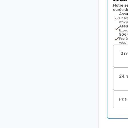
Notre se
durée de
Assu
On ré
d'oxyd
Assu
Expéd
80€ 
Proté
vous
12 
24 
Pas 