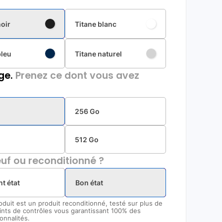
noir
Titane blanc
bleu
Titane naturel
ge.
Prenez ce dont vous avez
256 Go
512 Go
uf ou reconditionné ?
nt état
Bon état
oduit est un produit reconditionné, testé sur plus de
ints de contrôles vous garantissant 100% des
onnalités.