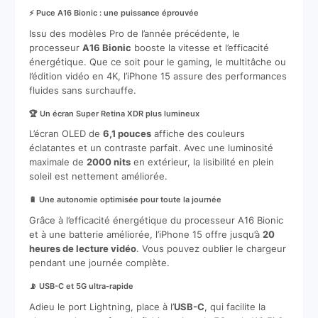
⚡ Puce A16 Bionic : une puissance éprouvée
Issu des modèles Pro de l’année précédente, le
processeur
A16 Bionic
booste la vitesse et l’efficacité
énergétique. Que ce soit pour le gaming, le multitâche ou
l’édition vidéo en 4K, l’iPhone 15 assure des performances
fluides sans surchauffe.
🏆 Un écran Super Retina XDR plus lumineux
L’écran OLED de
6,1 pouces
affiche des couleurs
éclatantes et un contraste parfait. Avec une luminosité
maximale de
2000 nits
en extérieur, la lisibilité en plein
soleil est nettement améliorée.
🔋 Une autonomie optimisée pour toute la journée
Grâce à l’efficacité énergétique du processeur A16 Bionic
et à une batterie améliorée, l’iPhone 15 offre jusqu’à
20
heures de lecture vidéo
. Vous pouvez oublier le chargeur
pendant une journée complète.
📡 USB-C et 5G ultra-rapide
Adieu le port Lightning, place à l’
USB-C
, qui facilite la