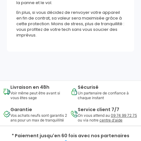
la panne et le vol.
En plus, si vous décidez de renvoyer votre appareil
en fin de contrat, sa valeur sera maximisée grâce à
cette protection. Moins de stress, plus de tranquillité :
vous profitez de votre tech sans vous soucier des
imprévus.
544
,
61
€
Ajouter au panier
Reprise minimum
garantie
156
€
Livraison en 48h
Sécurisé
Voir même peut être avant si
Un partenaire de confiance à
vous êtes sage
chaque instant
Garantie
Service client 7/7
Vos achats neufs sont garantis 2
On vous attend au
09 74 99 72 75
ans pour un max de tranquillité
ou via notre
centre d'aide
* Paiement jusqu'en 60 fois avec nos partenaires