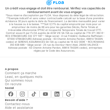
Un crédit vous engage et doit être remboursé. Vérifiez vos capacités de
remboursement avant de vous engager.
*Sous réserve d’acceptation par FLOA. Vous disposez du délai légal de rétractation.
**Exemple indicatif et sans valeur contractuelle calculé sur la base d'une première
échéance 30 jours après la date du financement. La dernière mensualité peut varier
à la hausse ou à la baisse. ***Soit 0,17% du capital emprunté par mois pour un
emprunteur de moins de 66 ans pour les garanties Décès, Perte Totale et
Irréversible d'Autonomie (PTIA) et Incapacité Temporaire Totale de travail (ITT).
Contrat souscrit par FLOA auprès de ACM VIE SA (SA au capital de 778 371 392 €–
RCS STRASBOURG 332 377 597 – Siège social : 4 rue Frédéric-Guillaume Raiffeisen -
67000 STRASBOURG Adresse postale : 63 Chemin Antoine Pardon, 69814 TASSIN
cedex) et SERENIS ASSURANCES SA (SA au capital de 16 422 000€ – RCS ROMANS
350 838 686 – Siège social : 25 rue du Docteur Henri Abel, 26000 VALENCE -
Adresse postale : 63 Chemin Antoine Pardon, 69814 TASSIN cedex), entreprises
régies par le Code des Assurances.
A propos
Comment ça marche
Leasi, en quelques mots
Qui sommes nous
On recrute
Social
Besoin d'aide ?
Contactez-nous
Aide et assistance