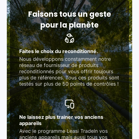
Respect des normes RAEE, RoHS, et du
référentiel QualiRepar (bonus réparation)
Faisons tous un geste
pour la planète
Faites le choix du reconditionné.
Nous développons constamment notre
réseau de fournisseur de produits
reconditionnés pour vous offrir toujours
plus de références. Tous ces produits sont
testés sur plus de 50 points de contrôles !
Ne laissez plus trainer vos anciens
appareils
Avec le programme Leasi TradeIn vos
anciens appareils mais aussi tous vos