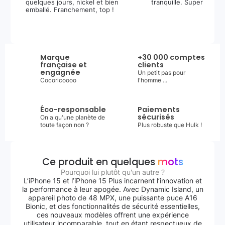
quelques jours, nickel et bien
tranquille. Super expér
emballé. Franchement, top !
Marque
+30 000 comptes
française et
clients
engagnée
Un petit pas pour
Cocoricoooo
l'homme ...
Éco-responsable
Paiements
sécurisés
On a qu'une planète de
toute façon non ?
Plus robuste que Hulk !
Ce produit en quelques
mots
Pourquoi lui plutôt qu'un autre ?
L’iPhone 15 et l’iPhone 15 Plus incarnent l’innovation et
la performance à leur apogée. Avec Dynamic Island, un
appareil photo de 48 MPX, une puissante puce A16
Bionic, et des fonctionnalités de sécurité essentielles,
ces nouveaux modèles offrent une expérience
utilisateur incomparable, tout en étant respectueux de