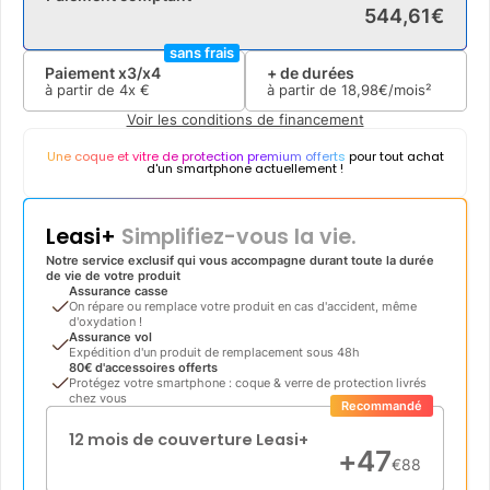
544
,
61
€
sans frais
Paiement x3/x4
+ de durées
à partir de
4x
€
à partir de
18
,
98
€/mois²
Voir les conditions de financement
Une coque et vitre de protection premium offerts
pour tout achat
d'un smartphone actuellement !
Leasi+
Simplifiez-vous la vie.
Notre service exclusif qui vous accompagne durant toute la durée
de vie de votre produit
Assurance casse
On répare ou remplace votre produit en cas d'accident, même
d'oxydation !
Assurance vol
Expédition d'un produit de remplacement sous 48h
80€ d'accessoires offerts
Protégez votre smartphone : coque & verre de protection livrés
chez vous
Recommandé
12 mois de couverture Leasi+
+
47
€
88