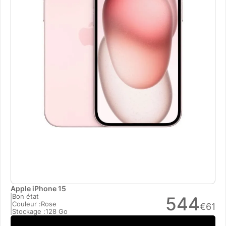
Apple iPhone 15
Bon état
544
Couleur :
Rose
€
61
Stockage :
128 Go