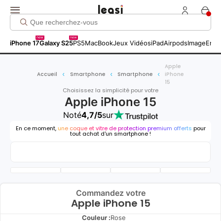
new
new
iPhone 17
Galaxy S25
PS5
MacBook
Jeux Vidéos
iPad
Airpods
Image
Entr
Apple
Accueil
Smartphone
Smartphone
iPhone
15
Choisissez la simplicité pour votre
Apple iPhone 15
Noté
4,7/5
sur
En ce moment,
une coque et vitre de protection premium offerts
pour
tout achat d'un smartphone !
Commandez votre
Apple iPhone 15
Couleur :
Rose