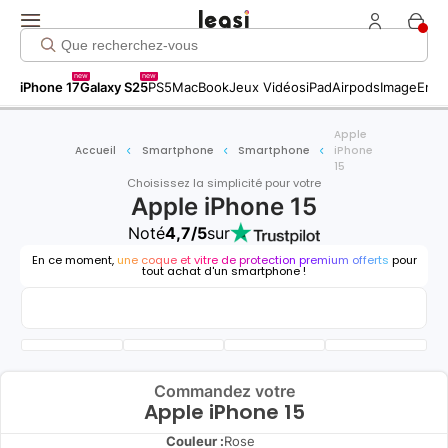
new
new
iPhone 17
Galaxy S25
PS5
MacBook
Jeux Vidéos
iPad
Airpods
Image
Entr
Apple
Accueil
Smartphone
Smartphone
iPhone
15
Choisissez la simplicité pour votre
Apple iPhone 15
Noté
4,7/5
sur
En ce moment,
une coque et vitre de protection premium offerts
pour
tout achat d'un smartphone !
Commandez votre
Apple iPhone 15
Couleur :
Rose