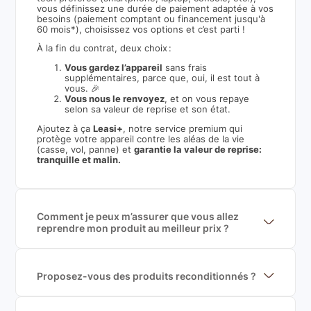
vous définissez une durée de paiement adaptée à vos
besoins (paiement comptant ou financement jusqu'à
60 mois*), choisissez vos options et c’est parti !
À la fin du contrat, deux choix :
Vous gardez l’appareil
sans frais
supplémentaires, parce que, oui, il est tout à
vous. 🎉
Vous nous le renvoyez
, et on vous repaye
selon sa valeur de reprise et son état.
Ajoutez à ça
Leasi+
, notre service premium qui
protège votre appareil contre les aléas de la vie
(casse, vol, panne) et
garantie la valeur de reprise:
tranquille et malin.
Comment je peux m’assurer que vous allez
reprendre mon produit au meilleur prix ?
Nous sommes connecté à l’ensemble des plus gros
acteurs européens du marché ce qui nous permet de
mettre en concurrence de nombreuse offres et vous
garantir le meilleur prix de rachat. De plus, nous
Proposez-vous des produits reconditionnés ?
sommes rémunéré à la commission sur la valeur de
Nous proposons des produits neufs et
rachat du produit (cette commission est
reconditionnés. Nous travaillons exclusivement avec
exclusivement payé par les acheteurs).
des fournisseurs de renoms, ne proposons que des