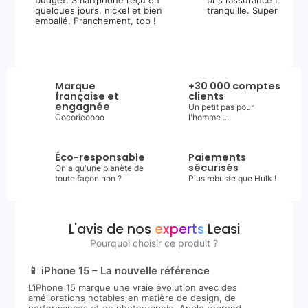
budget. Smartphone reçu en
pris l’assurance Leasi+
quelques jours, nickel et bien
tranquille. Super expér
emballé. Franchement, top !
Marque
+30 000 comptes
française et
clients
engagnée
Un petit pas pour
Cocoricoooo
l'homme ...
Éco-responsable
Paiements
sécurisés
On a qu'une planète de
toute façon non ?
Plus robuste que Hulk !
L'avis de nos
experts
Leasi
Pourquoi choisir ce produit ?
📱 iPhone 15 – La nouvelle référence
L’iPhone 15 marque une vraie évolution avec des
améliorations notables en matière de design, de