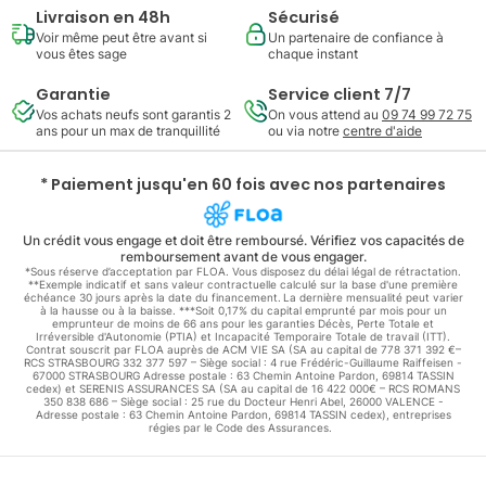
Livraison en 48h
Sécurisé
Voir même peut être avant si
Un partenaire de confiance à
vous êtes sage
chaque instant
Garantie
Service client 7/7
Vos achats neufs sont garantis 2
On vous attend au
09 74 99 72 75
ans pour un max de tranquillité
ou via notre
centre d'aide
* Paiement jusqu'en 60 fois avec nos partenaires
Un crédit vous engage et doit être remboursé. Vérifiez vos capacités de
remboursement avant de vous engager.
*Sous réserve d’acceptation par FLOA. Vous disposez du délai légal de rétractation.
**Exemple indicatif et sans valeur contractuelle calculé sur la base d'une première
échéance 30 jours après la date du financement. La dernière mensualité peut varier
à la hausse ou à la baisse. ***Soit 0,17% du capital emprunté par mois pour un
emprunteur de moins de 66 ans pour les garanties Décès, Perte Totale et
Irréversible d'Autonomie (PTIA) et Incapacité Temporaire Totale de travail (ITT).
Contrat souscrit par FLOA auprès de ACM VIE SA (SA au capital de 778 371 392 €–
RCS STRASBOURG 332 377 597 – Siège social : 4 rue Frédéric-Guillaume Raiffeisen -
67000 STRASBOURG Adresse postale : 63 Chemin Antoine Pardon, 69814 TASSIN
cedex) et SERENIS ASSURANCES SA (SA au capital de 16 422 000€ – RCS ROMANS
350 838 686 – Siège social : 25 rue du Docteur Henri Abel, 26000 VALENCE -
Adresse postale : 63 Chemin Antoine Pardon, 69814 TASSIN cedex), entreprises
régies par le Code des Assurances.