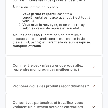
60 mois*), choisissez vos options et c’est parti !
À la fin du contrat, deux choix :
Vous gardez l’appareil
sans frais
supplémentaires, parce que, oui, il est tout à
vous. 🎉
Vous nous le renvoyez
, et on vous repaye
selon sa valeur de reprise et son état.
Ajoutez à ça
Leasi+
, notre service premium qui
protège votre appareil contre les aléas de la vie
(casse, vol, panne) et
garantie la valeur de reprise:
tranquille et malin.
Comment je peux m’assurer que vous allez
reprendre mon produit au meilleur prix ?
Nous sommes connecté à l’ensemble des plus gros
acteurs européens du marché ce qui nous permet de
mettre en concurrence de nombreuse offres et vous
garantir le meilleur prix de rachat. De plus, nous
Proposez-vous des produits reconditionnés ?
sommes rémunéré à la commission sur la valeur de
Nous proposons des produits neufs et
rachat du produit (cette commission est
reconditionnés. Nous travaillons exclusivement avec
exclusivement payé par les acheteurs).
des fournisseurs de renoms, ne proposons que des
produits officiels de grandes marques et du
Qui sont vos partenaires et travaillez-vous
reconditionné de haute qualité
vraiment uniquement avec des entreprises