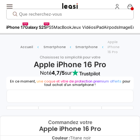
new
new
iPhone 17
Galaxy S25
PS5
MacBook
Jeux Vidéos
iPad
Airpods
Image
Entr
Apple
Accueil
Smartphone
Smartphone
iPhone
16 Pro
Choisissez la simplicité pour votre
Apple iPhone 16 Pro
Noté
4,7/5
sur
En ce moment,
une coque et vitre de protection premium offerts
pour
tout achat d'un smartphone !
Commandez votre
Apple iPhone 16 Pro
Couleur :
Titane noir