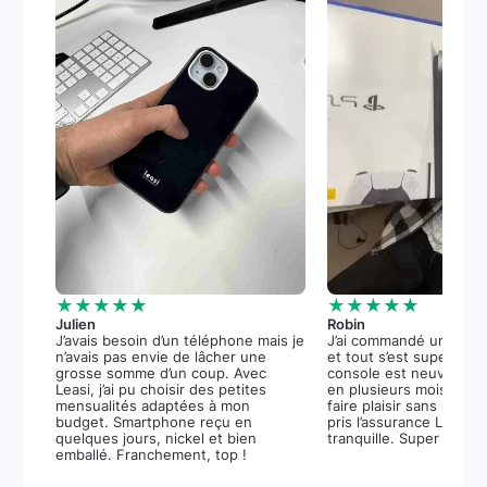
★★★★★
★★★★★
Julien
Robin
J’avais besoin d’un téléphone mais je
J’ai commandé une PS5
n’avais pas envie de lâcher une
et tout s’est super bie
grosse somme d’un coup. Avec
console est neuve, et 
Leasi, j’ai pu choisir des petites
en plusieurs mois m’a 
mensualités adaptées à mon
faire plaisir sans stress.
budget. Smartphone reçu en
pris l’assurance Leasi+
quelques jours, nickel et bien
tranquille. Super expér
emballé. Franchement, top !