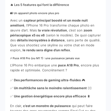
🔥 Les 5 features qui font la différence
📸 Un appareil photo encore plus pro
Avec un
capteur principal boosté et un mode nuit
amélioré
, l’iPhone 16 Pro transforme chaque photo en
œuvre d’art. Mais
la vraie révolution
, c’est son
zoom
périscopique x5 ou x6
(selon le modèle). De quoi capturer
des
détails incroyables à distance
, sans perte de qualité.
Que vous shootiez une skyline ou votre chat en mode
espion,
le rendu sera digne d’un reflex
.
⚡ Puce A18 Pro (ou M1 ?) : une puissance jamais vue
L’iPhone 16 Pro embarque une
puce A18 Pro
, encore plus
rapide et optimisée. Concrètement ?
✅
Des performances de gaming ultra-fluides
🎮
✅
Un multitâche sans le moindre ralentissement
🏃‍♂️
✅
Une gestion énergétique encore plus efficace
🔋
En clair,
c’est un monstre de puissance
qui peut faire
tourner des apps gourmandes comme Final Cut ou des