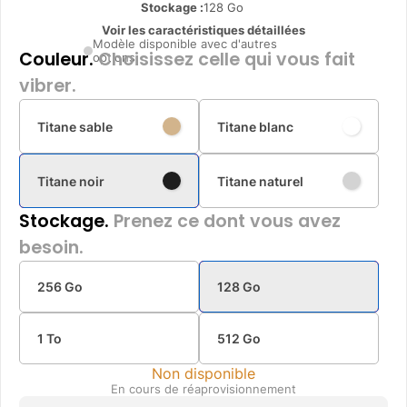
Stockage :
128 Go
Voir les caractéristiques détaillées
Modèle disponible avec d'autres
Couleur.
Choisissez celle qui vous fait
options
vibrer.
Titane sable
Titane blanc
Titane noir
Titane naturel
Stockage.
Prenez ce dont vous avez
besoin.
256 Go
128 Go
1 To
512 Go
Non disponible
En cours de réaprovisionnement