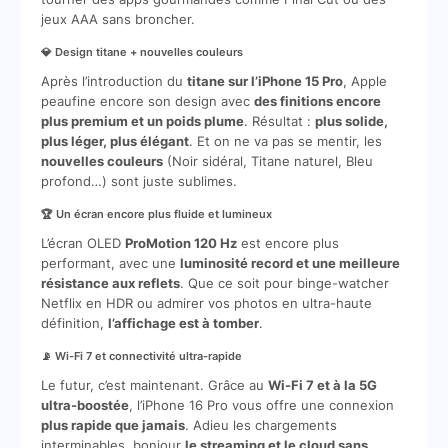
jeux AAA sans broncher.
💎 Design titane + nouvelles couleurs
Après l’introduction du
titane sur l’iPhone 15 Pro
, Apple
peaufine encore son design avec
des finitions encore
plus premium et un poids plume
. Résultat :
plus solide,
plus léger, plus élégant
. Et on ne va pas se mentir, les
nouvelles couleurs
(Noir sidéral, Titane naturel, Bleu
profond…) sont juste sublimes.
🏆 Un écran encore plus fluide et lumineux
L’écran OLED
ProMotion 120 Hz
est encore plus
performant, avec une
luminosité record et une meilleure
résistance aux reflets
. Que ce soit pour binge-watcher
Netflix en HDR ou admirer vos photos en ultra-haute
définition,
l’affichage est à tomber
.
📡 Wi-Fi 7 et connectivité ultra-rapide
Le futur, c’est maintenant. Grâce au
Wi-Fi 7 et à la 5G
ultra-boostée
, l’iPhone 16 Pro vous offre une connexion
plus rapide que jamais
. Adieu les chargements
interminables, bonjour
le streaming et le cloud sans