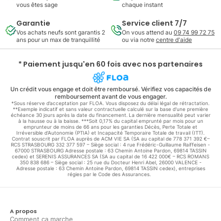
vous êtes sage
chaque instant
Garantie
Service client 7/7
Vos achats neufs sont garantis 2
On vous attend au
09 74 99 72 75
ans pour un max de tranquillité
ou via notre
centre d'aide
* Paiement jusqu'en 60 fois avec nos partenaires
Un crédit vous engage et doit être remboursé. Vérifiez vos capacités de
remboursement avant de vous engager.
*Sous réserve d’acceptation par FLOA. Vous disposez du délai légal de rétractation.
**Exemple indicatif et sans valeur contractuelle calculé sur la base d'une première
échéance 30 jours après la date du financement. La dernière mensualité peut varier
à la hausse ou à la baisse. ***Soit 0,17% du capital emprunté par mois pour un
emprunteur de moins de 66 ans pour les garanties Décès, Perte Totale et
Irréversible d'Autonomie (PTIA) et Incapacité Temporaire Totale de travail (ITT).
Contrat souscrit par FLOA auprès de ACM VIE SA (SA au capital de 778 371 392 €–
RCS STRASBOURG 332 377 597 – Siège social : 4 rue Frédéric-Guillaume Raiffeisen -
67000 STRASBOURG Adresse postale : 63 Chemin Antoine Pardon, 69814 TASSIN
cedex) et SERENIS ASSURANCES SA (SA au capital de 16 422 000€ – RCS ROMANS
350 838 686 – Siège social : 25 rue du Docteur Henri Abel, 26000 VALENCE -
Adresse postale : 63 Chemin Antoine Pardon, 69814 TASSIN cedex), entreprises
régies par le Code des Assurances.
A propos
Comment ça marche