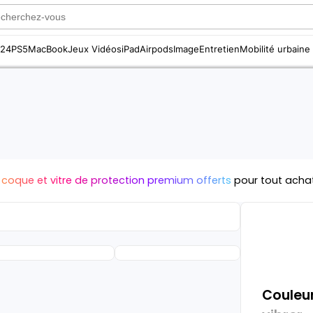
S24
PS5
MacBook
Jeux Vidéos
iPad
Airpods
Image
Entretien
Mobilité urbaine
 coque et vitre de protection premium offerts
pour tout acha
Couleur