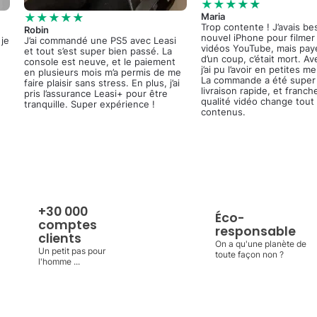
★★★★★
★★★★★
Maria
Trop contente ! J’avais be
Robin
nouvel iPhone pour filme
 je
J’ai commandé une PS5 avec Leasi
vidéos YouTube, mais pay
et tout s’est super bien passé. La
d’un coup, c’était mort. Av
console est neuve, et le paiement
j’ai pu l’avoir en petites m
en plusieurs mois m’a permis de me
La commande a été super 
faire plaisir sans stress. En plus, j’ai
livraison rapide, et franch
pris l’assurance Leasi+ pour être
qualité vidéo change tout
tranquille. Super expérience !
contenus.
+30 000
Éco-
comptes
responsable
clients
On a qu'une planète de
Un petit pas pour
toute façon non ?
l'homme ...