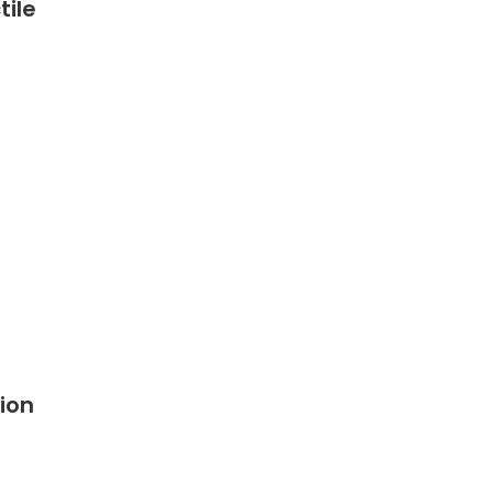
tile
ion