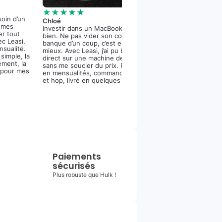
★★★★★
Vincent
★★★★★
J’ai enfin un iPho
soin d’un
Chloé
me ruiner en une 
r mes
Investir dans un MacBook Pro, c’est
est canon, la cam
er tout
bien. Ne pas vider son compte en
dinguerie et la ba
ec Leasi,
banque d’un coup, c’est encore
bien. Merci Leasi 
ensualité.
mieux. Avec Leasi, j’ai pu bosser
mensualités et la 
simple, la
direct sur une machine de compet’
ement, la
sans me soucier du prix. Paiement
 pour mes
en mensualités, commande fluide,
et hop, livré en quelques jours.
Paiements
sécurisés
Plus robuste que Hulk !