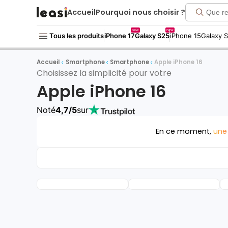
Accueil
Pourquoi nous choisir ?
new
new
Tous les produits
iPhone 17
Galaxy S25
iPhone 15
Galaxy 
Accueil
Smartphone
Smartphone
Apple iPhone 16
Choisissez la simplicité pour votre
Apple iPhone 16
Noté
4,7/5
sur
En ce moment,
une