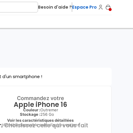
Besoin d'aide ?
Espace Pro
t d'un smartphone !
Commandez votre
Apple iPhone 16
Couleur :
Outremer
Stockage :
256 Go
Voir les caractéristiques détaillées
.
Choisissez celle qui vous fait
Modèle disponible avec d'autres options