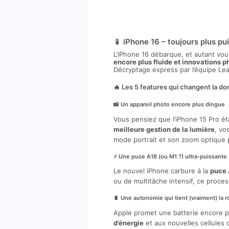
📱 iPhone 16 – toujours plus pu
L’iPhone 16 débarque, et autant vou
encore plus fluide et innovations p
Décryptage express par l’équipe Lea
🔥 Les 5 features qui changent la d
📸 Un appareil photo encore plus dingue
Vous pensiez que l’iPhone 15 Pro ét
meilleure gestion de la lumière
, vo
mode portrait et son zoom optique p
⚡ Une puce A18 (ou M1 ?) ultra-puissante
Le nouvel iPhone carbure à la
puce 
ou de multitâche intensif, ce proce
🔋 Une autonomie qui tient (vraiment) la r
Apple promet une batterie encore pl
d’énergie
et aux nouvelles cellules 