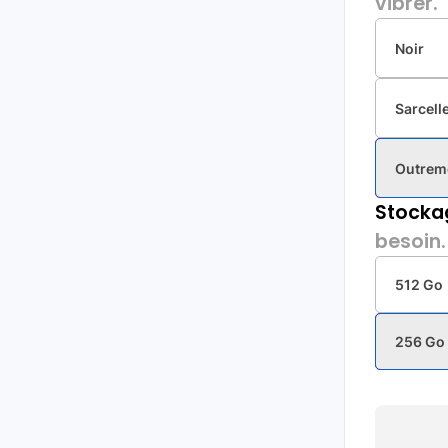
vibrer.
Noir
Sarcell
Outrem
Stocka
besoin.
512 Go
256 Go