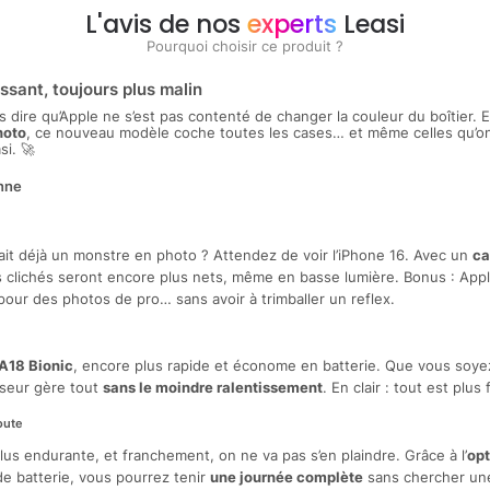
L'avis de nos
experts
Leasi
Pourquoi choisir ce produit ?
issant, toujours plus malin
s dire qu’Apple ne s’est pas contenté de changer la couleur du boîtier. 
hoto
, ce nouveau modèle coche toutes les cases… et même celles qu’on
si. 🚀
onne
ait déjà un monstre en photo ? Attendez de voir l’iPhone 16. Avec un
ca
s clichés seront encore plus nets, même en basse lumière. Bonus : App
our des photos de pro… sans avoir à trimballer un reflex.
A18 Bionic
, encore plus rapide et économe en batterie. Que vous soy
sseur gère tout
sans le moindre ralentissement
. En clair : tout est plus 
oute
us endurante, et franchement, on ne va pas s’en plaindre. Grâce à l’
opt
de batterie, vous pourrez tenir
une journée complète
sans chercher une