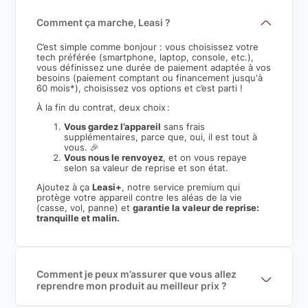
Comment ça marche, Leasi ?
C’est simple comme bonjour : vous choisissez votre
tech préférée (smartphone, laptop, console, etc.),
vous définissez une durée de paiement adaptée à vos
besoins (paiement comptant ou financement jusqu'à
60 mois*), choisissez vos options et c’est parti !
À la fin du contrat, deux choix :
Vous gardez l’appareil
sans frais
supplémentaires, parce que, oui, il est tout à
vous. 🎉
Vous nous le renvoyez
, et on vous repaye
selon sa valeur de reprise et son état.
Ajoutez à ça
Leasi+
, notre service premium qui
protège votre appareil contre les aléas de la vie
(casse, vol, panne) et
garantie la valeur de reprise:
tranquille et malin.
Comment je peux m’assurer que vous allez
reprendre mon produit au meilleur prix ?
Nous sommes connecté à l’ensemble des plus gros
acteurs européens du marché ce qui nous permet de