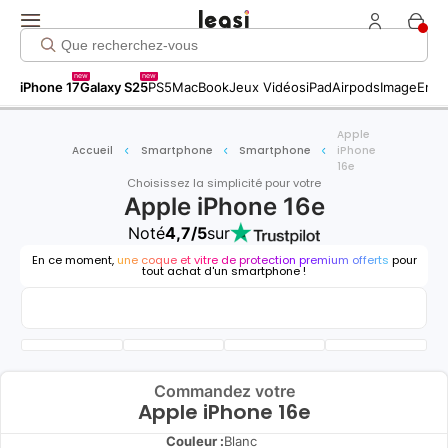
new
new
iPhone 17
Galaxy S25
PS5
MacBook
Jeux Vidéos
iPad
Airpods
Image
Entr
Apple
Accueil
Smartphone
Smartphone
iPhone
16e
Choisissez la simplicité pour votre
Apple iPhone 16e
Noté
4,7/5
sur
En ce moment,
une coque et vitre de protection premium offerts
pour
tout achat d'un smartphone !
Commandez votre
Apple iPhone 16e
Couleur :
Blanc