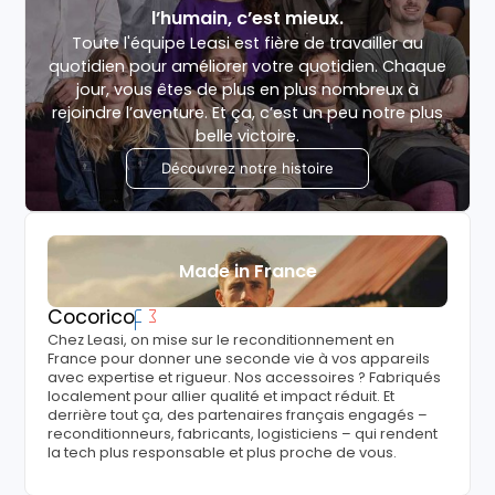
l’humain, c’est mieux.
Toute l'équipe Leasi est fière de travailler au
quotidien pour améliorer votre quotidien. Chaque
jour, vous êtes de plus en plus nombreux à
rejoindre l’aventure. Et ça, c’est un peu notre plus
belle victoire.
Découvrez notre histoire
Made in France
Cocorico
Chez Leasi, on mise sur le reconditionnement en
France pour donner une seconde vie à vos appareils
avec expertise et rigueur. Nos accessoires ? Fabriqués
localement pour allier qualité et impact réduit. Et
derrière tout ça, des partenaires français engagés –
reconditionneurs, fabricants, logisticiens – qui rendent
la tech plus responsable et plus proche de vous.