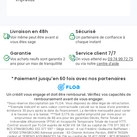
Livraison en 48h
Sécurisé
Voir même peut être avant si
Un partenaire de confiance à
vous êtes sage
chaque instant
Garantie
Service client 7/7
Vos achats neufs sont garantis 2
On vous attend au
09 74 99 72 75
ans pour un max de tranquillité
ou via notre
centre d'aide
* Paiement jusqu'en 60 fois avec nos partenaires
Un crédit vous engage et doit être remboursé. Vérifiez vos capacités de
remboursement avant de vous engager.
*Sous réserve d’acceptation par FLOA. Vous disposez du délai légal de rétractation.
**Exemple indicatif et sans valeur contractuelle calculé sur la base d'une première
échéance 30 jours après la date du financement. La dernière mensualité peut varier
à la hausse ou à la baisse. ***Soit 0,17% du capital emprunté par mois pour un
emprunteur de moins de 66 ans pour les garanties Décès, Perte Totale et
Irréversible d'Autonomie (PTIA) et Incapacité Temporaire Totale de travail (ITT).
Contrat souscrit par FLOA auprès de ACM VIE SA (SA au capital de 778 371 392 €–
RCS STRASBOURG 332 377 597 – Siège social : 4 rue Frédéric-Guillaume Raiffeisen -
67000 STRASBOURG Adresse postale : 63 Chemin Antoine Pardon, 69814 TASSIN
cedex) et SERENIS ASSURANCES SA (SA au capital de 16 422 000€ – RCS ROMANS