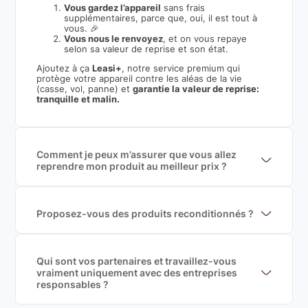
Vous gardez l’appareil
sans frais
supplémentaires, parce que, oui, il est tout à
vous. 🎉
Vous nous le renvoyez
, et on vous repaye
selon sa valeur de reprise et son état.
Ajoutez à ça
Leasi+
, notre service premium qui
protège votre appareil contre les aléas de la vie
(casse, vol, panne) et
garantie la valeur de reprise:
tranquille et malin.
Comment je peux m’assurer que vous allez
reprendre mon produit au meilleur prix ?
Nous sommes connecté à l’ensemble des plus gros
acteurs européens du marché ce qui nous permet de
mettre en concurrence de nombreuse offres et vous
garantir le meilleur prix de rachat. De plus, nous
Proposez-vous des produits reconditionnés ?
sommes rémunéré à la commission sur la valeur de
Nous proposons des produits neufs et
rachat du produit (cette commission est
reconditionnés. Nous travaillons exclusivement avec
exclusivement payé par les acheteurs).
des fournisseurs de renoms, ne proposons que des
produits officiels de grandes marques et du
Qui sont vos partenaires et travaillez-vous
reconditionné de haute qualité
vraiment uniquement avec des entreprises
responsables ?
Oui, chez Leasi, on sélectionne nos partenaires avec
soin, et
on travaille uniquement avec des acteurs