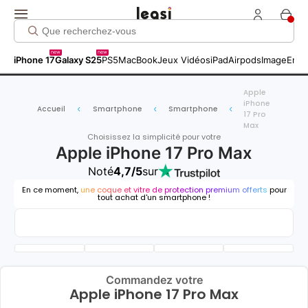
new
new
iPhone 17
Galaxy S25
PS5
MacBook
Jeux Vidéos
iPad
Airpods
Image
Entr
Apple
iPhone
Accueil
Smartphone
Smartphone
17 Pro
Max
Choisissez la simplicité pour votre
Apple iPhone 17 Pro Max
Noté
4,7/5
sur
En ce moment,
une coque et vitre de protection premium offerts
pour
tout achat d'un smartphone !
Commandez votre
Apple iPhone 17 Pro Max