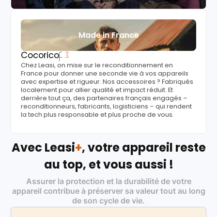
Made in France
Cocorico
Chez Leasi, on mise sur le reconditionnement en
France pour donner une seconde vie à vos appareils
avec expertise et rigueur. Nos accessoires ? Fabriqués
localement pour allier qualité et impact réduit. Et
derrière tout ça, des partenaires français engagés –
reconditionneurs, fabricants, logisticiens – qui rendent
la tech plus responsable et plus proche de vous.
Avec Leasi
+
, votre appareil reste
au top, et vous aussi !
Assurer la protection et la durabilité de votre
appareil contribue à préserver sa valeur tout au long
de son cycle de vie.