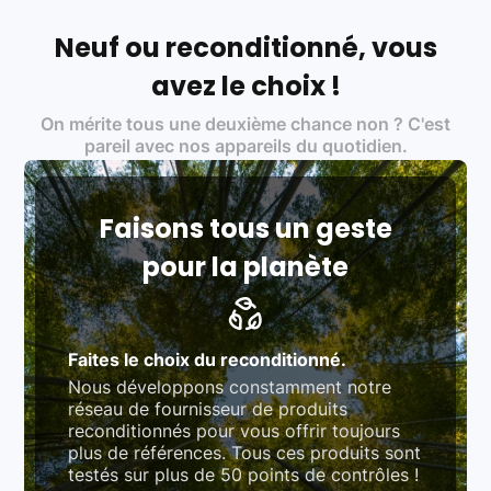
Français et Européen, engagés dans une démarche
écoresponsable, éthique, et de qualité.
Neuf ou reconditionné, vous
Labels environnementaux & qualité de nos partenaires
:
avez le choix !
Certifications ADEME / ISO 14001 pour le
On mérite tous une deuxième chance non ? C'est
traitement des déchets électroniques (DEEE)
Produits testés et vérifiés selon des standards
pareil avec nos appareils du quotidien.
rigoureux (80 à 100 points de contrôle en
fonction des produits)
Respect des normes RAEE, RoHS, et du
référentiel QualiRepar (bonus réparation)
Faisons tous un geste
pour la planète
Faites le choix du reconditionné.
Nous développons constamment notre
réseau de fournisseur de produits
reconditionnés pour vous offrir toujours
plus de références. Tous ces produits sont
testés sur plus de 50 points de contrôles !