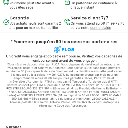
Voir même peut être avant si
Un partenaire de confiance à
vous êtes sage
chaque instant
Garantie
Service client 7/7
Vos achats neufs sont garantis 2
On vous attend au
09 74 99 72 75
ans pour un max de tranquillité
ou via notre
centre d'aide
* Paiement jusqu'en 60 fois avec nos partenaires
Un crédit vous engage et doit être remboursé. Vérifiez vos capacités de
remboursement avant de vous engager.
*Sous réserve d’acceptation par FLOA. Vous disposez du délai légal de rétractation.
**Exemple indicatif et sans valeur contractuelle calculé sur la base d'une première
échéance 30 jours après la date du financement. La dernière mensualité peut varier
à la hausse ou à la baisse. ***Soit 0,17% du capital emprunté par mois pour un
emprunteur de moins de 66 ans pour les garanties Décès, Perte Totale et
Irréversible d'Autonomie (PTIA) et Incapacité Temporaire Totale de travail (ITT).
Contrat souscrit par FLOA auprès de ACM VIE SA (SA au capital de 778 371 392 €–
RCS STRASBOURG 332 377 597 – Siège social : 4 rue Frédéric-Guillaume Raiffeisen -
67000 STRASBOURG Adresse postale : 63 Chemin Antoine Pardon, 69814 TASSIN
cedex) et SERENIS ASSURANCES SA (SA au capital de 16 422 000€ – RCS ROMANS
350 838 686 – Siège social : 25 rue du Docteur Henri Abel, 26000 VALENCE -
Adresse postale : 63 Chemin Antoine Pardon, 69814 TASSIN cedex), entreprises
régies par le Code des Assurances.
A propos