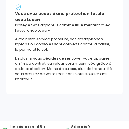
Vous avez accès à une protection totale
avec Leasi+
Protégez vos appareils comme ils le méritent avec
l’assurance Leasi+.
Avec notre service premium, vos smartphones,
laptops ou consoles sont couverts contre la casse,
la panne et le vol.
En plus, si vous décidez de renvoyer votre appareil
en fin de contrat, sa valeur sera maximisée grâce à
cette protection. Moins de stress, plus de tranquillité :
vous profitez de votre tech sans vous soucier des
imprévus.
2111
,
22
€
Ajouter au panier
Reprise minimum
garantie
659
€
Livraison en 48h
Sécurisé