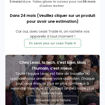
3 mois
Astuce : Faites glisser le curseur pour voir
36 mois
d'autres durées
Dans
24
mois
(Veuillez cliquer sur un produit
pour avoir une estimation)
Car oui, avec Leasi Trade In, on rachète vos
appareils à tout moment !
En savoir plus sur Leasi Trade In
Chez Leasi, la tech, c’est bien. Mais
l’humain, c’est mieux.
Toute l'équipe Leasi est fière de travailler au
quotidien pour améliorer votre quotidien. Chaque
jour, vous êtes de plus en plus nombreux à
rejoindre l’aventure. Et ça, c’est un peu notre plus
belle victoire.
Découvrez notre histoire