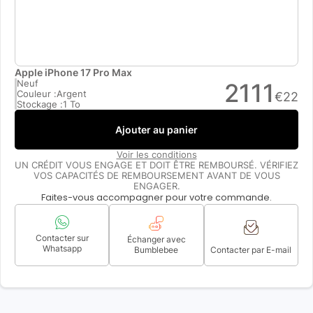
Apple iPhone 17 Pro Max
Neuf
2111
Couleur :
Argent
€
22
Stockage :
1 To
Ajouter au panier
Voir les conditions
UN CRÉDIT VOUS ENGAGE ET DOIT ÊTRE REMBOURSÉ. VÉRIFIEZ
VOS CAPACITÉS DE REMBOURSEMENT AVANT DE VOUS
ENGAGER.
Faites-vous accompagner pour votre commande.
Contacter sur
Échanger avec
Whatsapp
Bumblebee
Contacter par E-mail