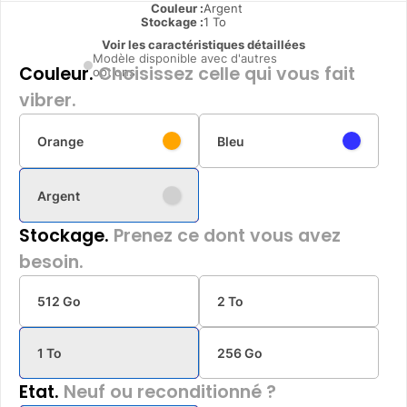
Couleur :
Argent
Stockage :
1 To
Voir les caractéristiques détaillées
Modèle disponible avec d'autres
Couleur.
Choisissez celle qui vous fait
options
vibrer.
Orange
Bleu
Argent
Stockage.
Prenez ce dont vous avez
besoin.
512 Go
2 To
1 To
256 Go
Etat.
Neuf ou reconditionné ?