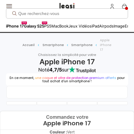
new
new
iPhone 17
Galaxy S25
PS5
MacBook
Jeux Vidéos
iPad
Airpods
Image
Entr
Apple
Accueil
Smartphone
Smartphone
iPhone
17
Choisissez la simplicité pour votre
Apple iPhone 17
Noté
4,7/5
sur
En ce moment,
une coque et vitre de protection premium offerts
pour
tout achat d'un smartphone !
Commandez votre
Apple iPhone 17
Couleur :
Vert