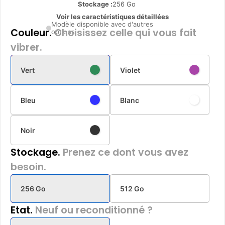
Stockage :
256 Go
Voir les caractéristiques détaillées
Modèle disponible avec d'autres
Couleur.
Choisissez celle qui vous fait
options
vibrer.
Vert
Violet
Bleu
Blanc
Noir
Stockage.
Prenez ce dont vous avez
besoin.
256 Go
512 Go
Etat.
Neuf ou reconditionné ?