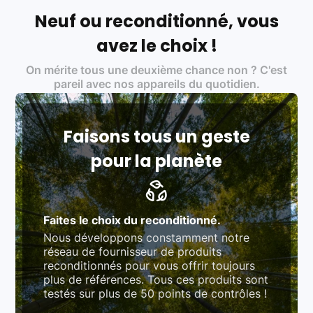
écoresponsable, éthique, et de qualité.
Neuf ou reconditionné, vous
Labels environnementaux & qualité de nos partenaires
:
avez le choix !
Certifications ADEME / ISO 14001 pour le
On mérite tous une deuxième chance non ? C'est
traitement des déchets électroniques (DEEE)
Produits testés et vérifiés selon des standards
pareil avec nos appareils du quotidien.
rigoureux (80 à 100 points de contrôle en
fonction des produits)
Respect des normes RAEE, RoHS, et du
référentiel QualiRepar (bonus réparation)
Faisons tous un geste
pour la planète
Faites le choix du reconditionné.
Nous développons constamment notre
réseau de fournisseur de produits
reconditionnés pour vous offrir toujours
plus de références. Tous ces produits sont
testés sur plus de 50 points de contrôles !