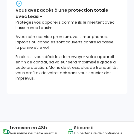
Vous avez accès à une protection totale
avec Leasi+
Protégez vos appareils comme ils le méritent avec
l’assurance Leasi+.
Avec notre service premium, vos smartphones,
laptops ou consoles sont couverts contre la casse,
la panne et le vol.
En plus, si vous décidez de renvoyer votre appareil
en fin de contrat, sa valeur sera maximisée grâce à
cette protection. Moins de stress, plus de tranquillité :
vous profitez de votre tech sans vous soucier des
imprévus.
1085
,
28
€
Ajouter au panier
Reprise minimum
garantie
338
€
Livraison en 48h
Sécurisé
Voir même peut être avant si
Un partenaire de confiance à