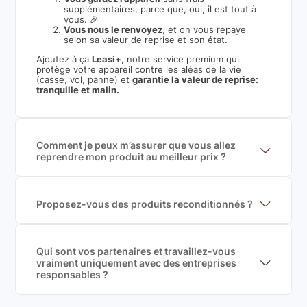
supplémentaires, parce que, oui, il est tout à
vous. 🎉
Vous nous le renvoyez
, et on vous repaye
selon sa valeur de reprise et son état.
Ajoutez à ça
Leasi+
, notre service premium qui
protège votre appareil contre les aléas de la vie
(casse, vol, panne) et
garantie la valeur de reprise:
tranquille et malin.
Comment je peux m’assurer que vous allez
reprendre mon produit au meilleur prix ?
Nous sommes connecté à l’ensemble des plus gros
acteurs européens du marché ce qui nous permet de
mettre en concurrence de nombreuse offres et vous
garantir le meilleur prix de rachat. De plus, nous
Proposez-vous des produits reconditionnés ?
sommes rémunéré à la commission sur la valeur de
Nous proposons des produits neufs et
rachat du produit (cette commission est
reconditionnés. Nous travaillons exclusivement avec
exclusivement payé par les acheteurs).
des fournisseurs de renoms, ne proposons que des
produits officiels de grandes marques et du
Qui sont vos partenaires et travaillez-vous
reconditionné de haute qualité
vraiment uniquement avec des entreprises
responsables ?
Oui, chez Leasi, on sélectionne nos partenaires avec
soin, et
on travaille uniquement avec des acteurs
Français et Européen, engagés dans une démarche