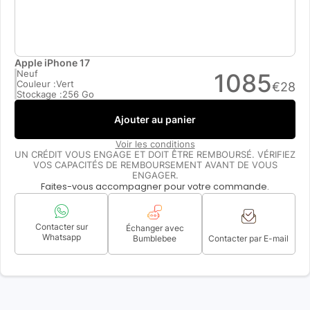
Apple iPhone 17
Neuf
1085
Couleur :
Vert
€
28
Stockage :
256 Go
Ajouter au panier
Voir les conditions
UN CRÉDIT VOUS ENGAGE ET DOIT ÊTRE REMBOURSÉ. VÉRIFIEZ
VOS CAPACITÉS DE REMBOURSEMENT AVANT DE VOUS
ENGAGER.
Faites-vous accompagner pour votre commande.
Contacter sur
Échanger avec
Whatsapp
Bumblebee
Contacter par E-mail