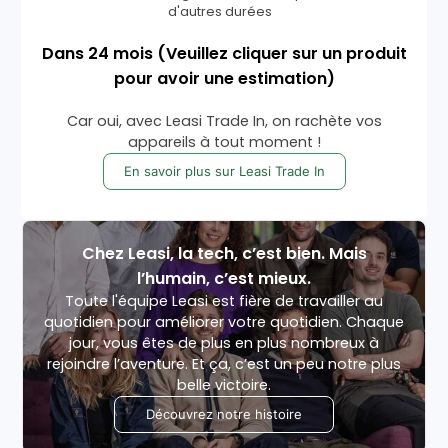
d'autres durées
Dans
24
mois
(Veuillez cliquer sur un produit
pour avoir une estimation)
Car oui, avec Leasi Trade In, on rachète vos
appareils à tout moment !
En savoir plus sur Leasi Trade In
Chez Leasi, la tech, c’est bien. Mais
l’humain, c’est mieux.
Toute l'équipe Leasi est fière de travailler au
quotidien pour améliorer votre quotidien. Chaque
jour, vous êtes de plus en plus nombreux à
rejoindre l’aventure. Et ça, c’est un peu notre plus
belle victoire.
Découvrez notre histoire