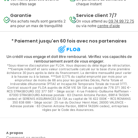
vous êtes sage
chaque instant
Garantie
Service client 7/7
Vos achats neufs sont garantis 2
On vous attend au
09 74 99 72 75
ans pour un max de tranquillité
ou via notre
centre d'aide
* Paiement jusqu'en 60 fois avec nos partenaires
Un crédit vous engage et doit être remboursé. Vérifiez vos capacités de
remboursement avant de vous engager.
*Sous réserve d’acceptation par FLOA. Vous disposez du délai légal de rétractation.
**Exemple indicatif et sans valeur contractuelle calculé sur la base d'une première
échéance 30 jours après la date du financement. La dernière mensualité peut varier
à la hausse ou à la baisse. ***Soit 0,17% du capital emprunté par mois pour un
emprunteur de moins de 66 ans pour les garanties Décès, Perte Totale et
Irréversible d'Autonomie (PTIA) et Incapacité Temporaire Totale de travail (ITT).
Contrat souscrit par FLOA auprès de ACM VIE SA (SA au capital de 778 371 392 €–
RCS STRASBOURG 332 377 597 – Siège social : 4 rue Frédéric-Guillaume Raiffeisen -
67000 STRASBOURG Adresse postale : 63 Chemin Antoine Pardon, 69814 TASSIN
cedex) et SERENIS ASSURANCES SA (SA au capital de 16 422 000€ – RCS ROMANS
350 838 686 – Siège social : 25 rue du Docteur Henri Abel, 26000 VALENCE -
Adresse postale : 63 Chemin Antoine Pardon, 69814 TASSIN cedex), entreprises
régies par le Code des Assurances.
A propos
Comment ça marche