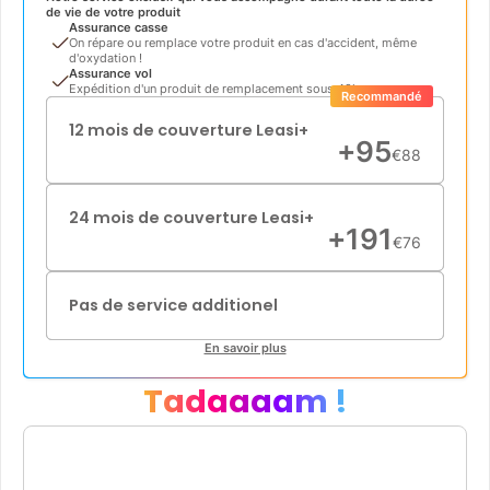
de vie de votre produit
Assurance casse
On répare ou remplace votre produit en cas d'accident, même
d'oxydation !
Assurance vol
Expédition d'un produit de remplacement sous 48h
Recommandé
12 mois de couverture Leasi+
+
95
€
88
24 mois de couverture Leasi+
+
191
€
76
Pas de service additionel
En savoir plus
Tadaaaam !