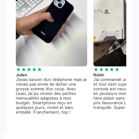
★★★★★
★★★★★
Julien
Robin
J’avais besoin d’un téléphone mais je
J’ai commandé une PS5
n’avais pas envie de lâcher une
et tout s’est super bie
grosse somme d’un coup. Avec
console est neuve, et 
Leasi, j’ai pu choisir des petites
en plusieurs mois m’a 
mensualités adaptées à mon
faire plaisir sans stress.
budget. Smartphone reçu en
pris l’assurance Leasi+
quelques jours, nickel et bien
tranquille. Super expér
emballé. Franchement, top !