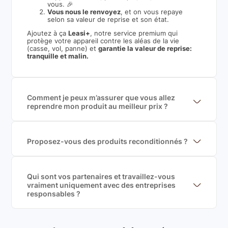
vous. 🎉
Vous nous le renvoyez
, et on vous repaye
selon sa valeur de reprise et son état.
Ajoutez à ça
Leasi+
, notre service premium qui
protège votre appareil contre les aléas de la vie
(casse, vol, panne) et
garantie la valeur de reprise:
tranquille et malin.
Comment je peux m’assurer que vous allez
reprendre mon produit au meilleur prix ?
Nous sommes connecté à l’ensemble des plus gros
acteurs européens du marché ce qui nous permet de
mettre en concurrence de nombreuse offres et vous
garantir le meilleur prix de rachat. De plus, nous
Proposez-vous des produits reconditionnés ?
sommes rémunéré à la commission sur la valeur de
Nous proposons des produits neufs et
rachat du produit (cette commission est
reconditionnés. Nous travaillons exclusivement avec
exclusivement payé par les acheteurs).
des fournisseurs de renoms, ne proposons que des
produits officiels de grandes marques et du
Qui sont vos partenaires et travaillez-vous
reconditionné de haute qualité
vraiment uniquement avec des entreprises
responsables ?
Oui, chez Leasi, on sélectionne nos partenaires avec
soin, et
on travaille uniquement avec des acteurs
Français et Européen, engagés dans une démarche
écoresponsable, éthique, et de qualité.