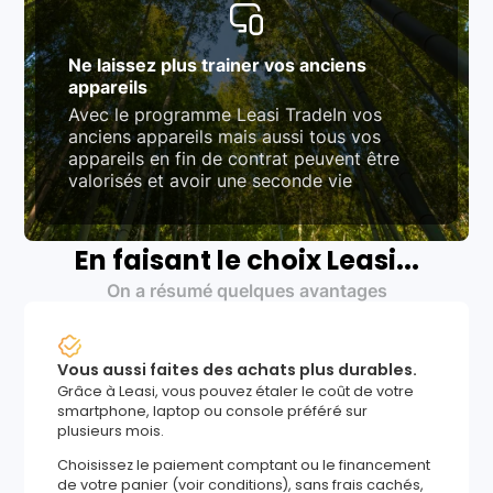
Ne laissez plus trainer vos anciens
appareils
Avec le programme Leasi TradeIn vos
anciens appareils mais aussi tous vos
appareils en fin de contrat peuvent être
valorisés et avoir une seconde vie
En faisant le choix Leasi...
On a résumé quelques avantages
Vous aussi faites des achats plus durables.
Grâce à Leasi, vous pouvez étaler le coût de votre
smartphone, laptop ou console préféré sur
plusieurs mois.
Choisissez le paiement comptant ou le financement
de votre panier (voir conditions), sans frais cachés,