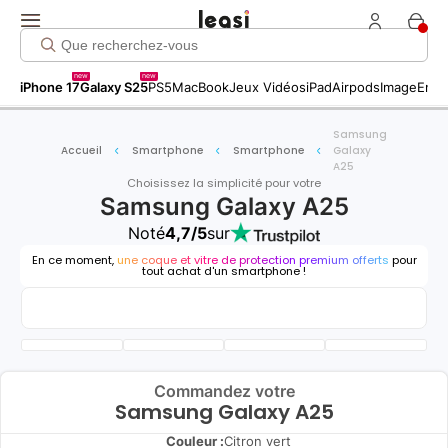
new
new
iPhone 17
Galaxy S25
PS5
MacBook
Jeux Vidéos
iPad
Airpods
Image
Entr
Samsung
Accueil
Smartphone
Smartphone
Galaxy
A25
Choisissez la simplicité pour votre
Samsung Galaxy A25
Noté
4,7/5
sur
En ce moment,
une coque et vitre de protection premium offerts
pour
tout achat d'un smartphone !
Commandez votre
Samsung Galaxy A25
Couleur :
Citron vert