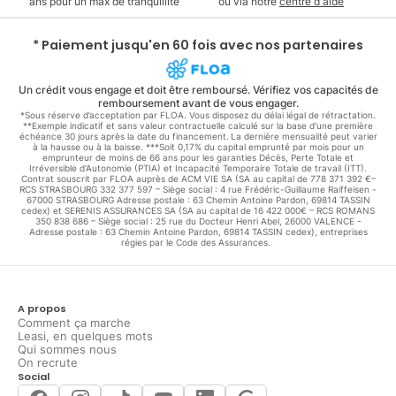
ans pour un max de tranquillité
ou via notre
centre d'aide
* Paiement jusqu'en 60 fois avec nos partenaires
Un crédit vous engage et doit être remboursé. Vérifiez vos capacités de
remboursement avant de vous engager.
*Sous réserve d’acceptation par FLOA. Vous disposez du délai légal de rétractation.
**Exemple indicatif et sans valeur contractuelle calculé sur la base d'une première
échéance 30 jours après la date du financement. La dernière mensualité peut varier
à la hausse ou à la baisse. ***Soit 0,17% du capital emprunté par mois pour un
emprunteur de moins de 66 ans pour les garanties Décès, Perte Totale et
Irréversible d'Autonomie (PTIA) et Incapacité Temporaire Totale de travail (ITT).
Contrat souscrit par FLOA auprès de ACM VIE SA (SA au capital de 778 371 392 €–
RCS STRASBOURG 332 377 597 – Siège social : 4 rue Frédéric-Guillaume Raiffeisen -
67000 STRASBOURG Adresse postale : 63 Chemin Antoine Pardon, 69814 TASSIN
cedex) et SERENIS ASSURANCES SA (SA au capital de 16 422 000€ – RCS ROMANS
350 838 686 – Siège social : 25 rue du Docteur Henri Abel, 26000 VALENCE -
Adresse postale : 63 Chemin Antoine Pardon, 69814 TASSIN cedex), entreprises
régies par le Code des Assurances.
A propos
Comment ça marche
Leasi, en quelques mots
Qui sommes nous
On recrute
Social