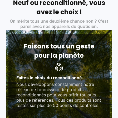
Neuf ou reconditionné, vous
Labels environnementaux & qualité de nos partenaires
:
avez le choix !
Certifications ADEME / ISO 14001 pour le
On mérite tous une deuxième chance non ? C'est
traitement des déchets électroniques (DEEE)
Produits testés et vérifiés selon des standards
pareil avec nos appareils du quotidien.
rigoureux (80 à 100 points de contrôle en
fonction des produits)
Respect des normes RAEE, RoHS, et du
référentiel QualiRepar (bonus réparation)
Faisons tous un geste
pour la planète
Faites le choix du reconditionné.
Nous développons constamment notre
réseau de fournisseur de produits
reconditionnés pour vous offrir toujours
plus de références. Tous ces produits sont
testés sur plus de 50 points de contrôles !