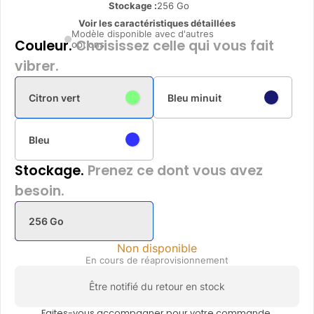
Stockage :
256 Go
Voir les caractéristiques détaillées
Modèle disponible avec d'autres
Couleur.
Choisissez celle qui vous fait
options
vibrer.
Citron vert
Bleu minuit
Bleu
Stockage.
Prenez ce dont vous avez
besoin.
256 Go
Non disponible
En cours de réaprovisionnement
Être notifié du retour en stock
Faites-vous accompagner pour votre commande.