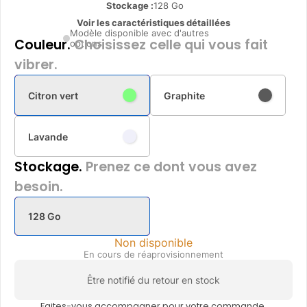
Stockage :
128 Go
Voir les caractéristiques détaillées
Modèle disponible avec d'autres
Couleur.
Choisissez celle qui vous fait
options
vibrer.
Citron vert
Graphite
Lavande
Stockage.
Prenez ce dont vous avez
besoin.
128 Go
Non disponible
En cours de réaprovisionnement
Être notifié du retour en stock
Faites-vous accompagner pour votre commande.