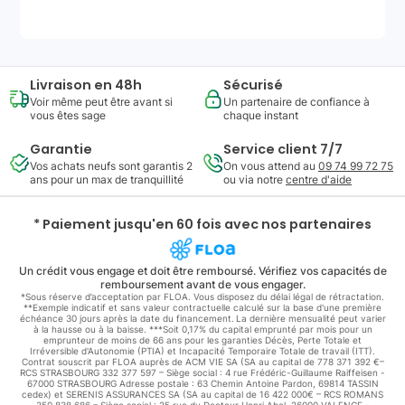
Livraison en 48h
Sécurisé
Voir même peut être avant si
Un partenaire de confiance à
vous êtes sage
chaque instant
Garantie
Service client 7/7
Vos achats neufs sont garantis 2
On vous attend au
09 74 99 72 75
ans pour un max de tranquillité
ou via notre
centre d'aide
* Paiement jusqu'en 60 fois avec nos partenaires
Un crédit vous engage et doit être remboursé. Vérifiez vos capacités de
remboursement avant de vous engager.
*Sous réserve d’acceptation par FLOA. Vous disposez du délai légal de rétractation.
**Exemple indicatif et sans valeur contractuelle calculé sur la base d'une première
échéance 30 jours après la date du financement. La dernière mensualité peut varier
à la hausse ou à la baisse. ***Soit 0,17% du capital emprunté par mois pour un
emprunteur de moins de 66 ans pour les garanties Décès, Perte Totale et
Irréversible d'Autonomie (PTIA) et Incapacité Temporaire Totale de travail (ITT).
Contrat souscrit par FLOA auprès de ACM VIE SA (SA au capital de 778 371 392 €–
RCS STRASBOURG 332 377 597 – Siège social : 4 rue Frédéric-Guillaume Raiffeisen -
67000 STRASBOURG Adresse postale : 63 Chemin Antoine Pardon, 69814 TASSIN
cedex) et SERENIS ASSURANCES SA (SA au capital de 16 422 000€ – RCS ROMANS
350 838 686 – Siège social : 25 rue du Docteur Henri Abel, 26000 VALENCE -