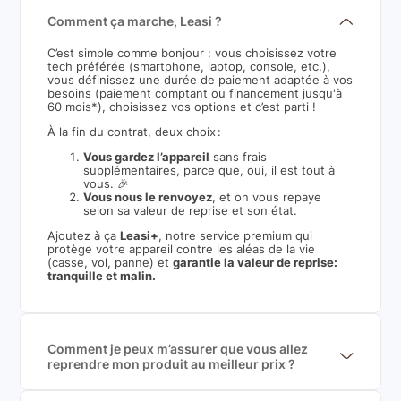
Comment ça marche, Leasi ?
C’est simple comme bonjour : vous choisissez votre
tech préférée (smartphone, laptop, console, etc.),
vous définissez une durée de paiement adaptée à vos
besoins (paiement comptant ou financement jusqu'à
60 mois*), choisissez vos options et c’est parti !
À la fin du contrat, deux choix :
Vous gardez l’appareil
sans frais
supplémentaires, parce que, oui, il est tout à
vous. 🎉
Vous nous le renvoyez
, et on vous repaye
selon sa valeur de reprise et son état.
Ajoutez à ça
Leasi+
, notre service premium qui
protège votre appareil contre les aléas de la vie
(casse, vol, panne) et
garantie la valeur de reprise:
tranquille et malin.
Comment je peux m’assurer que vous allez
reprendre mon produit au meilleur prix ?
Nous sommes connecté à l’ensemble des plus gros
acteurs européens du marché ce qui nous permet de