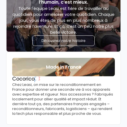
l’humain, c’est mieux.
Toute l'équipe Leasi est fière de travailler au
quotidien pour améliorer votre quotidien. Chaque
jour, vous êtes de plus en plus nombreux à
rejoindre l’aventure. Et ça, c’est un peu notre plus
belle victoire.
Découvrez notre histoire
Made in France
Cocorico
Chez Leasi, on mise sur le reconditionnement en
France pour donner une seconde vie à vos appareils
avec expertise et rigueur. Nos accessoires ? Fabriqués
localement pour allier qualité et impact réduit. Et
derrière tout ça, des partenaires français engagés –
reconditionneurs, fabricants, logisticiens – qui rendent
la tech plus responsable et plus proche de vous.