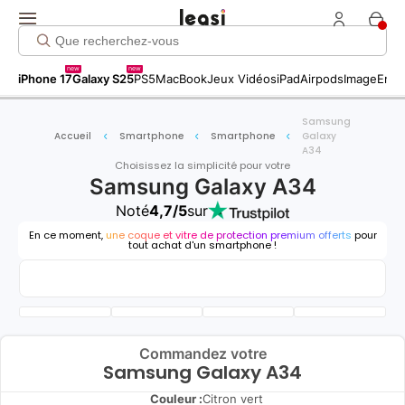
new
new
iPhone 17
Galaxy S25
PS5
MacBook
Jeux Vidéos
iPad
Airpods
Image
Entr
Samsung
Accueil
Smartphone
Smartphone
Galaxy
A34
Choisissez la simplicité pour votre
Samsung Galaxy A34
Noté
4,7/5
sur
En ce moment,
une coque et vitre de protection premium offerts
pour
tout achat d'un smartphone !
Commandez votre
Samsung Galaxy A34
Couleur :
Citron vert