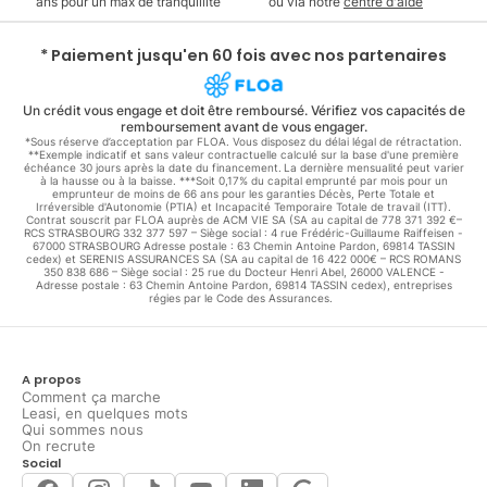
ans pour un max de tranquillité
ou via notre
centre d'aide
* Paiement jusqu'en 60 fois avec nos partenaires
Un crédit vous engage et doit être remboursé. Vérifiez vos capacités de
remboursement avant de vous engager.
*Sous réserve d’acceptation par FLOA. Vous disposez du délai légal de rétractation.
**Exemple indicatif et sans valeur contractuelle calculé sur la base d'une première
échéance 30 jours après la date du financement. La dernière mensualité peut varier
à la hausse ou à la baisse. ***Soit 0,17% du capital emprunté par mois pour un
emprunteur de moins de 66 ans pour les garanties Décès, Perte Totale et
Irréversible d'Autonomie (PTIA) et Incapacité Temporaire Totale de travail (ITT).
Contrat souscrit par FLOA auprès de ACM VIE SA (SA au capital de 778 371 392 €–
RCS STRASBOURG 332 377 597 – Siège social : 4 rue Frédéric-Guillaume Raiffeisen -
67000 STRASBOURG Adresse postale : 63 Chemin Antoine Pardon, 69814 TASSIN
cedex) et SERENIS ASSURANCES SA (SA au capital de 16 422 000€ – RCS ROMANS
350 838 686 – Siège social : 25 rue du Docteur Henri Abel, 26000 VALENCE -
Adresse postale : 63 Chemin Antoine Pardon, 69814 TASSIN cedex), entreprises
régies par le Code des Assurances.
A propos
Comment ça marche
Leasi, en quelques mots
Qui sommes nous
On recrute
Social