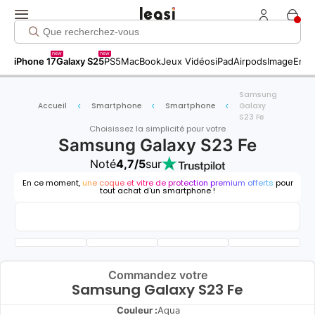
new
new
iPhone 17
Galaxy S25
PS5
MacBook
Jeux Vidéos
iPad
Airpods
Image
Entr
Samsung
Accueil
Smartphone
Smartphone
Galaxy
S23 Fe
Choisissez la simplicité pour votre
Samsung Galaxy S23 Fe
Noté
4,7/5
sur
En ce moment,
une coque et vitre de protection premium offerts
pour
tout achat d'un smartphone !
Commandez votre
Samsung Galaxy S23 Fe
Couleur :
Aqua