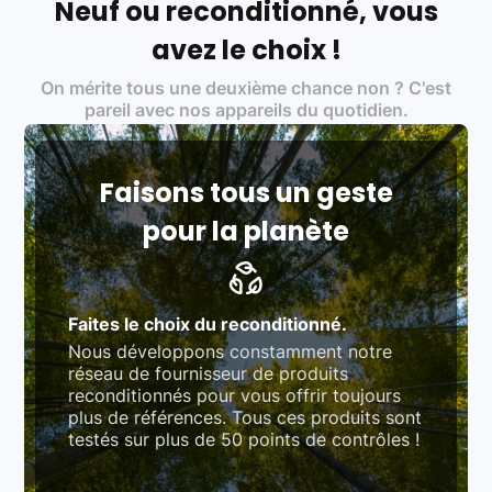
Neuf ou reconditionné, vous
Labels environnementaux & qualité de nos partenaires
:
avez le choix !
Certifications ADEME / ISO 14001 pour le
On mérite tous une deuxième chance non ? C'est
traitement des déchets électroniques (DEEE)
Produits testés et vérifiés selon des standards
pareil avec nos appareils du quotidien.
rigoureux (80 à 100 points de contrôle en
fonction des produits)
Respect des normes RAEE, RoHS, et du
référentiel QualiRepar (bonus réparation)
Faisons tous un geste
pour la planète
Faites le choix du reconditionné.
Nous développons constamment notre
réseau de fournisseur de produits
reconditionnés pour vous offrir toujours
plus de références. Tous ces produits sont
testés sur plus de 50 points de contrôles !