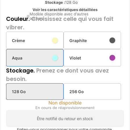
Stockage :
128 Go
Voir les caractéristiques détaillées
Modèle disponible avec d'autres
Couleur.
Choisissez celle qui vous fait
options
vibrer.
Crème
Graphite
Aqua
Violet
Stockage.
Prenez ce dont vous avez
besoin.
128 Go
256 Go
Non disponible
En cours de réaprovisionnement
Être notifié du retour en stock
Faites-vous accompagner pour votre commande.