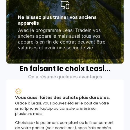
Ne laissez plus trainer vos anciens
appareils
Avec le programme Leasi TradeIn vos
anciens appareils mais aussi tous vos
appareils en fin de contrat peuvent être
valorisés et avoir une seconde vie
En faisant le choix Leasi...
On a résumé quelques avantages
Vous aussi faites des achats plus durables.
Grâce à Leasi, vous pouvez étaler le coût de votre
smartphone, laptop ou console préféré sur
plusieurs mois.
Choisissez le paiement comptant ou le financement
de votre panier (voir conditions), sans frais cachés,