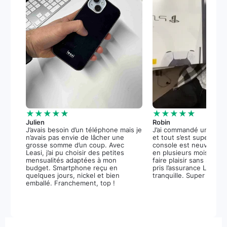
★★★★★
★★★★★
Julien
Robin
J’avais besoin d’un téléphone mais je
J’ai commandé une PS5
n’avais pas envie de lâcher une
et tout s’est super bie
grosse somme d’un coup. Avec
console est neuve, et 
Leasi, j’ai pu choisir des petites
en plusieurs mois m’a 
mensualités adaptées à mon
faire plaisir sans stress.
budget. Smartphone reçu en
pris l’assurance Leasi+
quelques jours, nickel et bien
tranquille. Super expér
emballé. Franchement, top !