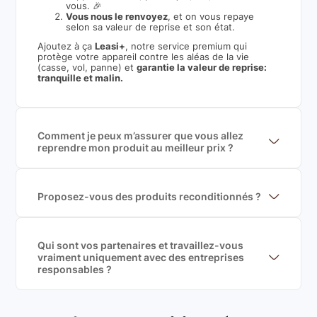
vous. 🎉
Vous nous le renvoyez
, et on vous repaye
selon sa valeur de reprise et son état.
Ajoutez à ça
Leasi+
, notre service premium qui
protège votre appareil contre les aléas de la vie
(casse, vol, panne) et
garantie la valeur de reprise:
tranquille et malin.
Comment je peux m’assurer que vous allez
reprendre mon produit au meilleur prix ?
Nous sommes connecté à l’ensemble des plus gros
acteurs européens du marché ce qui nous permet de
mettre en concurrence de nombreuse offres et vous
garantir le meilleur prix de rachat. De plus, nous
Proposez-vous des produits reconditionnés ?
sommes rémunéré à la commission sur la valeur de
Nous proposons des produits neufs et
rachat du produit (cette commission est
reconditionnés. Nous travaillons exclusivement avec
exclusivement payé par les acheteurs).
des fournisseurs de renoms, ne proposons que des
produits officiels de grandes marques et du
Qui sont vos partenaires et travaillez-vous
reconditionné de haute qualité
vraiment uniquement avec des entreprises
responsables ?
Oui, chez Leasi, on sélectionne nos partenaires avec
soin, et
on travaille uniquement avec des acteurs
Français et Européen, engagés dans une démarche
écoresponsable, éthique, et de qualité.