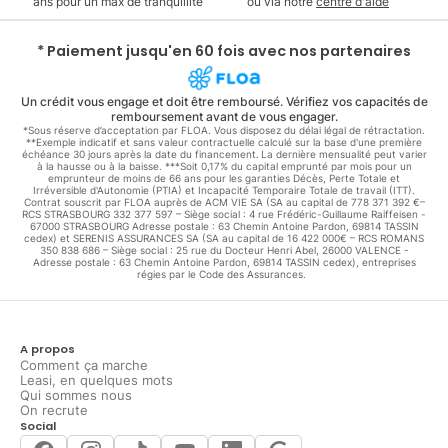
ans pour un max de tranquillité
ou via notre
centre d'aide
* Paiement jusqu'en 60 fois avec nos partenaires
Un crédit vous engage et doit être remboursé. Vérifiez vos capacités de
remboursement avant de vous engager.
*Sous réserve d’acceptation par FLOA. Vous disposez du délai légal de rétractation.
**Exemple indicatif et sans valeur contractuelle calculé sur la base d'une première
échéance 30 jours après la date du financement. La dernière mensualité peut varier
à la hausse ou à la baisse. ***Soit 0,17% du capital emprunté par mois pour un
emprunteur de moins de 66 ans pour les garanties Décès, Perte Totale et
Irréversible d'Autonomie (PTIA) et Incapacité Temporaire Totale de travail (ITT).
Contrat souscrit par FLOA auprès de ACM VIE SA (SA au capital de 778 371 392 €–
RCS STRASBOURG 332 377 597 – Siège social : 4 rue Frédéric-Guillaume Raiffeisen -
67000 STRASBOURG Adresse postale : 63 Chemin Antoine Pardon, 69814 TASSIN
cedex) et SERENIS ASSURANCES SA (SA au capital de 16 422 000€ – RCS ROMANS
350 838 686 – Siège social : 25 rue du Docteur Henri Abel, 26000 VALENCE -
Adresse postale : 63 Chemin Antoine Pardon, 69814 TASSIN cedex), entreprises
régies par le Code des Assurances.
A propos
Comment ça marche
Leasi, en quelques mots
Qui sommes nous
On recrute
Social