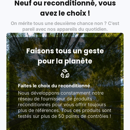
Neuf ou reconditionné, vous
Labels environnementaux & qualité de nos partenaires
:
avez le choix !
Certifications ADEME / ISO 14001 pour le
On mérite tous une deuxième chance non ? C'est
traitement des déchets électroniques (DEEE)
Produits testés et vérifiés selon des standards
pareil avec nos appareils du quotidien.
rigoureux (80 à 100 points de contrôle en
fonction des produits)
Respect des normes RAEE, RoHS, et du
référentiel QualiRepar (bonus réparation)
Faisons tous un geste
pour la planète
Faites le choix du reconditionné.
Nous développons constamment notre
réseau de fournisseur de produits
reconditionnés pour vous offrir toujours
plus de références. Tous ces produits sont
testés sur plus de 50 points de contrôles !