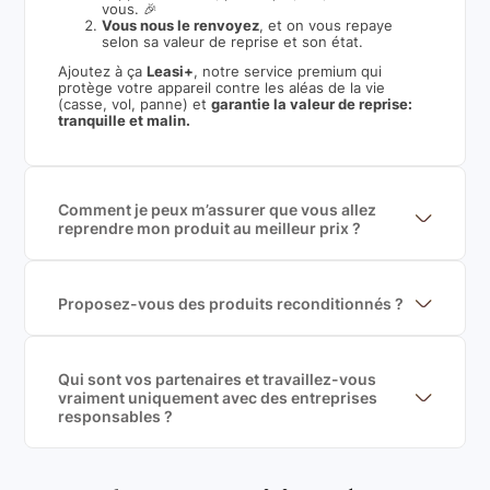
vous. 🎉
Vous nous le renvoyez
, et on vous repaye
selon sa valeur de reprise et son état.
Ajoutez à ça
Leasi+
, notre service premium qui
protège votre appareil contre les aléas de la vie
(casse, vol, panne) et
garantie la valeur de reprise:
tranquille et malin.
Comment je peux m’assurer que vous allez
reprendre mon produit au meilleur prix ?
Nous sommes connecté à l’ensemble des plus gros
acteurs européens du marché ce qui nous permet de
mettre en concurrence de nombreuse offres et vous
garantir le meilleur prix de rachat. De plus, nous
Proposez-vous des produits reconditionnés ?
sommes rémunéré à la commission sur la valeur de
Nous proposons des produits neufs et
rachat du produit (cette commission est
reconditionnés. Nous travaillons exclusivement avec
exclusivement payé par les acheteurs).
des fournisseurs de renoms, ne proposons que des
produits officiels de grandes marques et du
Qui sont vos partenaires et travaillez-vous
reconditionné de haute qualité
vraiment uniquement avec des entreprises
responsables ?
Oui, chez Leasi, on sélectionne nos partenaires avec
soin, et
on travaille uniquement avec des acteurs
Français et Européen, engagés dans une démarche
écoresponsable, éthique, et de qualité.