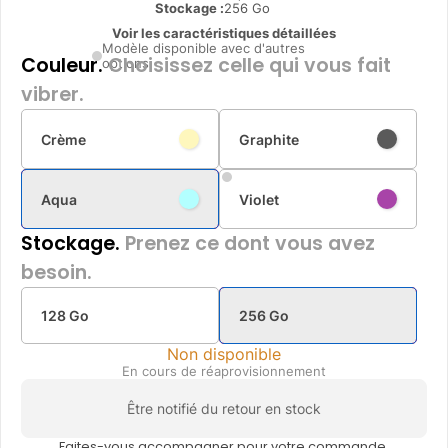
Stockage :
256 Go
Voir les caractéristiques détaillées
Modèle disponible avec d'autres
Couleur.
Choisissez celle qui vous fait
options
vibrer.
Crème
Graphite
Aqua
Violet
Stockage.
Prenez ce dont vous avez
besoin.
128 Go
256 Go
Non disponible
En cours de réaprovisionnement
Être notifié du retour en stock
Faites-vous accompagner pour votre commande.