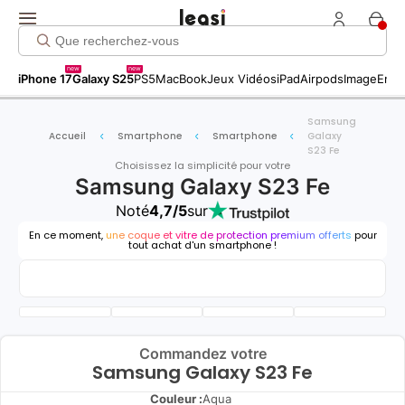
new
new
iPhone 17
Galaxy S25
PS5
MacBook
Jeux Vidéos
iPad
Airpods
Image
Entr
Samsung
Accueil
Smartphone
Smartphone
Galaxy
S23 Fe
Choisissez la simplicité pour votre
Samsung Galaxy S23 Fe
Noté
4,7/5
sur
En ce moment,
une coque et vitre de protection premium offerts
pour
tout achat d'un smartphone !
Commandez votre
Samsung Galaxy S23 Fe
Couleur :
Aqua