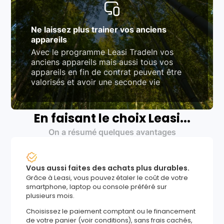
Ne laissez plus trainer vos anciens
appareils
Avec le programme Leasi TradeIn vos
anciens appareils mais aussi tous vos
appareils en fin de contrat peuvent être
valorisés et avoir une seconde vie
En faisant le choix Leasi...
On a résumé quelques avantages
Vous aussi faites des achats plus durables.
Grâce à Leasi, vous pouvez étaler le coût de votre
smartphone, laptop ou console préféré sur
plusieurs mois.
Choisissez le paiement comptant ou le financement
de votre panier (voir conditions), sans frais cachés,