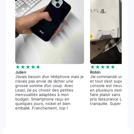
★★★★★
★★★★★
Julien
Robin
J’avais besoin d’un téléphone mais je
J’ai commandé une PS5
n’avais pas envie de lâcher une
et tout s’est super bie
grosse somme d’un coup. Avec
console est neuve, et 
Leasi, j’ai pu choisir des petites
en plusieurs mois m’a 
mensualités adaptées à mon
faire plaisir sans stress.
budget. Smartphone reçu en
pris l’assurance Leasi+
quelques jours, nickel et bien
tranquille. Super expér
emballé. Franchement, top !