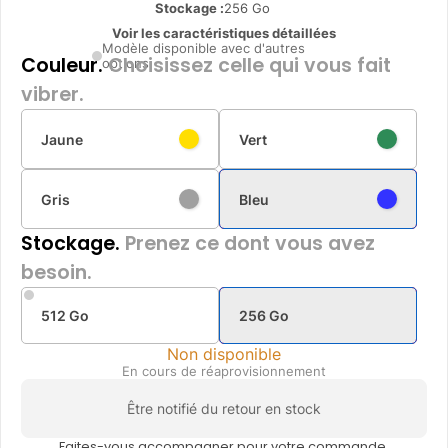
Stockage :
256 Go
Voir les caractéristiques détaillées
Modèle disponible avec d'autres
Couleur.
Choisissez celle qui vous fait
options
vibrer.
Jaune
Vert
Gris
Bleu
Stockage.
Prenez ce dont vous avez
besoin.
512 Go
256 Go
Non disponible
En cours de réaprovisionnement
Être notifié du retour en stock
Faites-vous accompagner pour votre commande.