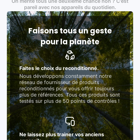
On mérite tous une deuxième chance non ? C'est
traitement des déchets électroniques (DEEE)
Produits testés et vérifiés selon des standards
pareil avec nos appareils du quotidien.
rigoureux (80 à 100 points de contrôle en
fonction des produits)
Respect des normes RAEE, RoHS, et du
référentiel QualiRepar (bonus réparation)
Faisons tous un geste
pour la planète
Faites le choix du reconditionné.
Nous développons constamment notre
réseau de fournisseur de produits
reconditionnés pour vous offrir toujours
plus de références. Tous ces produits sont
testés sur plus de 50 points de contrôles !
Ne laissez plus trainer vos anciens