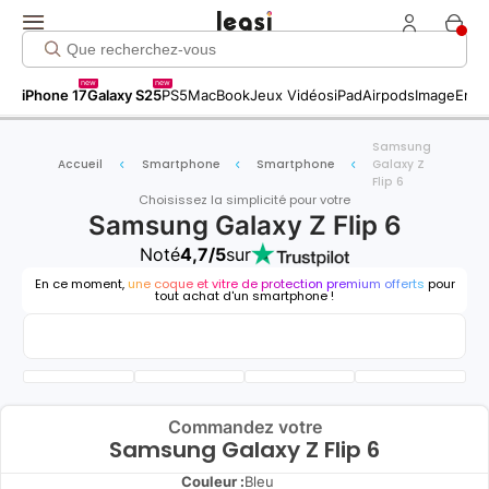
new
new
iPhone 17
Galaxy S25
PS5
MacBook
Jeux Vidéos
iPad
Airpods
Image
Entr
Samsung
Accueil
Smartphone
Smartphone
Galaxy Z
Flip 6
Choisissez la simplicité pour votre
Samsung Galaxy Z Flip 6
Noté
4,7/5
sur
En ce moment,
une coque et vitre de protection premium offerts
pour
tout achat d'un smartphone !
Commandez votre
Samsung Galaxy Z Flip 6
Couleur :
Bleu