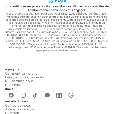
Un crédit vous engage et doit être remboursé. Vérifiez vos capacités de
remboursement avant de vous engager.
*Sous réserve d’acceptation par FLOA. Vous disposez du délai légal de rétractation.
**Exemple indicatif et sans valeur contractuelle calculé sur la base d'une première
échéance 30 jours après la date du financement. La dernière mensualité peut varier
à la hausse ou à la baisse. ***Soit 0,17% du capital emprunté par mois pour un
emprunteur de moins de 66 ans pour les garanties Décès, Perte Totale et
Irréversible d'Autonomie (PTIA) et Incapacité Temporaire Totale de travail (ITT).
Contrat souscrit par FLOA auprès de ACM VIE SA (SA au capital de 778 371 392 €–
RCS STRASBOURG 332 377 597 – Siège social : 4 rue Frédéric-Guillaume Raiffeisen -
67000 STRASBOURG Adresse postale : 63 Chemin Antoine Pardon, 69814 TASSIN
cedex) et SERENIS ASSURANCES SA (SA au capital de 16 422 000€ – RCS ROMANS
350 838 686 – Siège social : 25 rue du Docteur Henri Abel, 26000 VALENCE -
Adresse postale : 63 Chemin Antoine Pardon, 69814 TASSIN cedex), entreprises
régies par le Code des Assurances.
A propos
Comment ça marche
Leasi, en quelques mots
Qui sommes nous
On recrute
Social
Besoin d'aide ?
Contactez-nous
Aide et assistance
Livraison