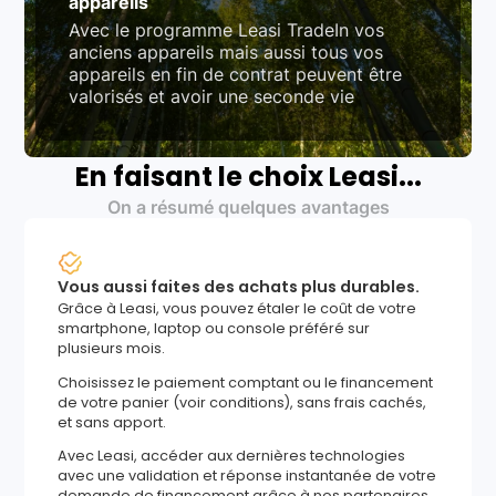
appareils
Avec le programme Leasi TradeIn vos
anciens appareils mais aussi tous vos
appareils en fin de contrat peuvent être
valorisés et avoir une seconde vie
En faisant le choix Leasi...
On a résumé quelques avantages
Vous aussi faites des achats plus durables.
Grâce à Leasi, vous pouvez étaler le coût de votre
smartphone, laptop ou console préféré sur
plusieurs mois.
Choisissez le paiement comptant ou le financement
de votre panier (voir conditions), sans frais cachés,
et sans apport.
Avec Leasi, accéder aux dernières technologies
avec une validation et réponse instantanée de votre
demande de financement grâce à nos partenaires