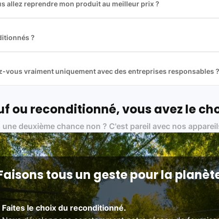
 allez reprendre mon produit au meilleur prix ?
des plus gros acteurs européens du marché ce qui nous permet de
rix de rachat. De plus, nous sommes rémunéré à la commission sur la v
ar les acheteurs).
itionnés ?
t reconditionnés. Nous travaillons exclusivement avec des fourniss
 et du reconditionné de haute qualité
llez-vous vraiment uniquement avec des entreprises responsables 
artenaires avec soin, et
on travaille uniquement avec des acteurs 
ue, et de qualité.
 nos partenaires :
f ou reconditionné, vous avez le cho
01 pour le traitement des déchets électroniques (DEEE)
 une deuxième chance non ? C'est pareil avec nos appareil
on des standards rigoureux (80 à 100 points de contrôle en fonction d
 et du référentiel QualiRepar (bonus réparation)
Faisons tous un geste pour la planèt
Faites le choix du reconditionné.