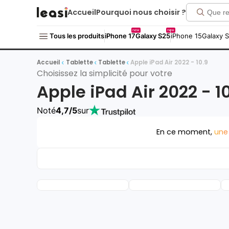
Accueil
Pourquoi nous choisir ?
new
new
Tous les produits
iPhone 17
Galaxy S25
iPhone 15
Galaxy 
Accueil
Tablette
Tablette
Apple iPad Air 2022 - 10.9
Choisissez la simplicité pour votre
Apple iPad Air 2022 - 1
Noté
4,7/5
sur
En ce moment,
une