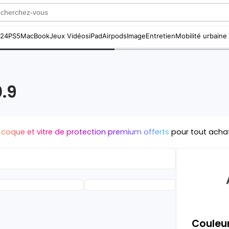
S24
PS5
MacBook
Jeux Vidéos
iPad
Airpods
Image
Entretien
Mobilité urbaine
0.9
 coque et vitre de protection premium offerts
pour tout acha
Couleur