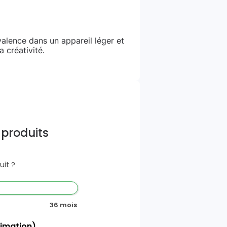
valence dans un appareil léger et
 créativité.
 produits
it ?
36 mois
timation)