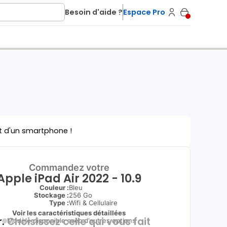
Besoin d'aide ?
Espace Pro
t d'un smartphone !
Commandez votre
Apple iPad Air 2022 - 10.9
Couleur :
Bleu
Stockage :
256 Go
Type
:
Wifi & Cellulaire
Voir les caractéristiques détaillées
.
Choisissez celle qui vous fait
Modèle disponible avec d'autres options