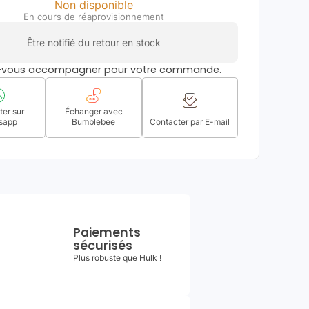
Non disponible
En cours de réaprovisionnement
Être notifié du retour en stock
s-vous accompagner pour votre commande.
er sur
Échanger avec
sapp
Bumblebee
Contacter par E-mail
Paiements
sécurisés
Plus robuste que Hulk !