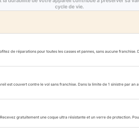
t la durabilité de votre appareil contribue à préserver sa va
cycle de vie.
fitez de réparations pour toutes les casses et pannes, sans aucune franchise. Da
reil est couvert contre le vol sans franchise. Dans la limite de 1 sinistre par an 
Recevez gratuitement une coque ultra résistante et un verre de protection. Po