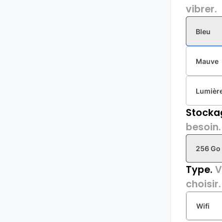
vibrer.
Bleu
Mauve
Lumière
Stocka
besoin.
256 Go
Type.
V
choisir.
Wifi