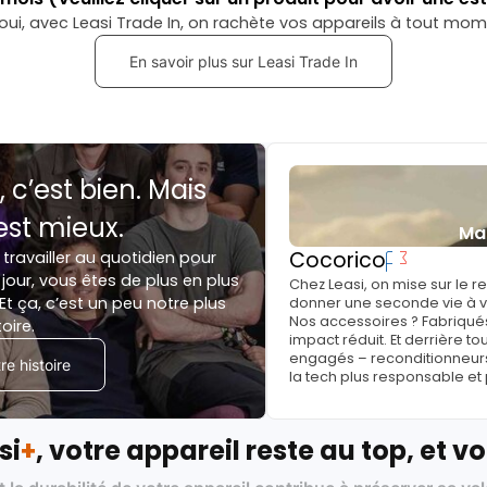
oui, avec Leasi Trade In, on rachète vos appareils à tout mom
En savoir plus sur Leasi Trade In
, c’est bien. Mais
est mieux.
Ma
Cocorico
 travailler au quotidien pour
jour, vous êtes de plus en plus
Chez Leasi, on mise sur le 
Et ça, c’est un peu notre plus
donner une seconde vie à vo
Nos accessoires ? Fabriqués
toire.
impact réduit. Et derrière to
engagés – reconditionneurs, 
e histoire
la tech plus responsable et
si
+
, votre appareil reste au top, et vo