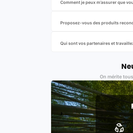
Comment je peux m’assurer que vous
Nous sommes connecté à l’ensemble 
offres et vous garantir le meilleur p
commission est exclusivement payé p
Proposez-vous des produits recond
Nous proposons des produits neufs e
produits officiels de grandes marques
Qui sont vos partenaires et travai
Oui, chez Leasi, on sélectionne nos p
une démarche écoresponsable, éthiq
Labels environnementaux & qualité de
Neu
Certifications ADEME / ISO 140
On mérite tous
Produits testés et vérifiés sel
Respect des normes RAEE, RoHS,