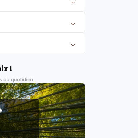
 mettre en concurrence de nombreuse
aleur de rachat du produit (cette
eurs de renoms, ne proposons que des
?
Français et Européen, engagés dans
ix !
s du quotidien.
es produits)
e