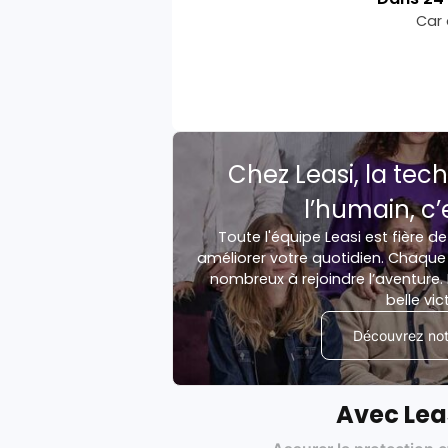
Car 
Chez Leasi, la tech
l’humain, c’
Toute l'équipe Leasi est fière de
améliorer votre quotidien. Chaque 
nombreux à rejoindre l’aventure. 
belle vic
Découvrez notr
Avec Lea