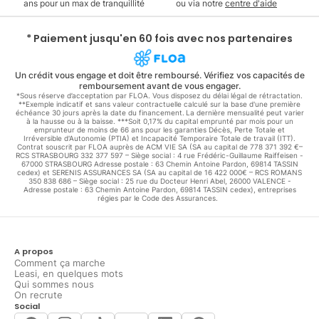
ans pour un max de tranquillité
ou via notre
centre d'aide
* Paiement jusqu'en 60 fois avec nos partenaires
Un crédit vous engage et doit être remboursé. Vérifiez vos capacités de
remboursement avant de vous engager.
*Sous réserve d’acceptation par FLOA. Vous disposez du délai légal de rétractation.
**Exemple indicatif et sans valeur contractuelle calculé sur la base d'une première
échéance 30 jours après la date du financement. La dernière mensualité peut varier
à la hausse ou à la baisse. ***Soit 0,17% du capital emprunté par mois pour un
emprunteur de moins de 66 ans pour les garanties Décès, Perte Totale et
Irréversible d'Autonomie (PTIA) et Incapacité Temporaire Totale de travail (ITT).
Contrat souscrit par FLOA auprès de ACM VIE SA (SA au capital de 778 371 392 €–
RCS STRASBOURG 332 377 597 – Siège social : 4 rue Frédéric-Guillaume Raiffeisen -
67000 STRASBOURG Adresse postale : 63 Chemin Antoine Pardon, 69814 TASSIN
cedex) et SERENIS ASSURANCES SA (SA au capital de 16 422 000€ – RCS ROMANS
350 838 686 – Siège social : 25 rue du Docteur Henri Abel, 26000 VALENCE -
Adresse postale : 63 Chemin Antoine Pardon, 69814 TASSIN cedex), entreprises
régies par le Code des Assurances.
A propos
Comment ça marche
Leasi, en quelques mots
Qui sommes nous
On recrute
Social