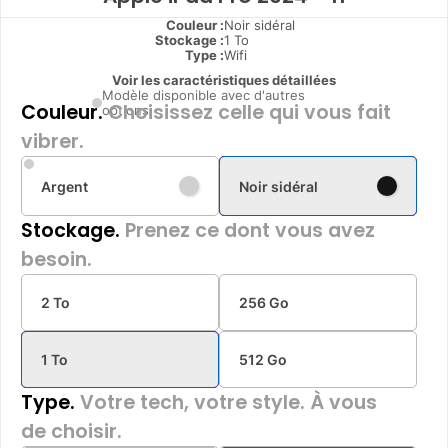
Couleur :
Noir sidéral
Stockage :
1 To
Type
:
Wifi
Voir les caractéristiques détaillées
Modèle disponible avec d'autres
Couleur.
Choisissez celle qui vous fait
options
vibrer.
Argent
Noir sidéral
Stockage.
Prenez ce dont vous avez
besoin.
2 To
256 Go
1 To
512 Go
Type.
Votre tech, votre style. À vous
de choisir.