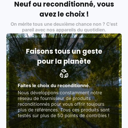
Neuf ou reconditionné, vous
Labels environnementaux & qualité de nos partenaires
:
avez le choix !
Certifications ADEME / ISO 14001 pour le
On mérite tous une deuxième chance non ? C'est
traitement des déchets électroniques (DEEE)
Produits testés et vérifiés selon des standards
pareil avec nos appareils du quotidien.
rigoureux (80 à 100 points de contrôle en
fonction des produits)
Respect des normes RAEE, RoHS, et du
référentiel QualiRepar (bonus réparation)
Faisons tous un geste
pour la planète
Faites le choix du reconditionné.
Nous développons constamment notre
réseau de fournisseur de produits
reconditionnés pour vous offrir toujours
plus de références. Tous ces produits sont
testés sur plus de 50 points de contrôles !