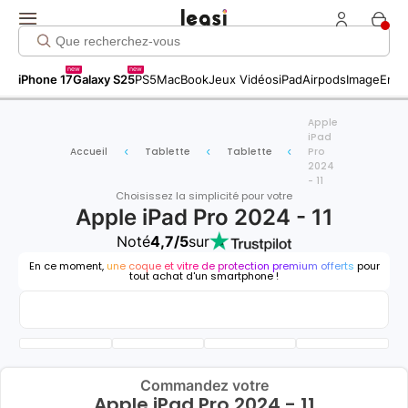
new
new
iPhone 17
Galaxy S25
PS5
MacBook
Jeux Vidéos
iPad
Airpods
Image
Entr
Apple
iPad
Accueil
Tablette
Tablette
Pro
2024
- 11
Choisissez la simplicité pour votre
Apple iPad Pro 2024 - 11
Noté
4,7/5
sur
En ce moment,
une coque et vitre de protection premium offerts
pour
tout achat d'un smartphone !
Commandez votre
Apple iPad Pro 2024 - 11