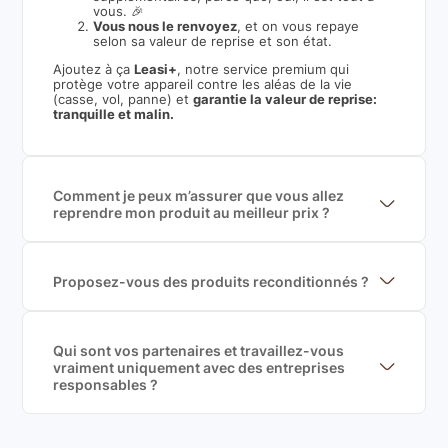
vous. 🎉
Vous nous le renvoyez
, et on vous repaye
selon sa valeur de reprise et son état.
Ajoutez à ça
Leasi+
, notre service premium qui
protège votre appareil contre les aléas de la vie
(casse, vol, panne) et
garantie la valeur de reprise:
tranquille et malin.
Comment je peux m’assurer que vous allez
reprendre mon produit au meilleur prix ?
Nous sommes connecté à l’ensemble des plus gros
acteurs européens du marché ce qui nous permet de
mettre en concurrence de nombreuse offres et vous
garantir le meilleur prix de rachat. De plus, nous
Proposez-vous des produits reconditionnés ?
sommes rémunéré à la commission sur la valeur de
Nous proposons des produits neufs et
rachat du produit (cette commission est
reconditionnés. Nous travaillons exclusivement avec
exclusivement payé par les acheteurs).
des fournisseurs de renoms, ne proposons que des
produits officiels de grandes marques et du
Qui sont vos partenaires et travaillez-vous
reconditionné de haute qualité
vraiment uniquement avec des entreprises
responsables ?
Oui, chez Leasi, on sélectionne nos partenaires avec
soin, et
on travaille uniquement avec des acteurs
Français et Européen, engagés dans une démarche
écoresponsable, éthique, et de qualité.