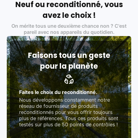
Neuf ou reconditionné, vous
Labels environnementaux & qualité de nos partenaires
:
avez le choix !
Certifications ADEME / ISO 14001 pour le
On mérite tous une deuxième chance non ? C'est
traitement des déchets électroniques (DEEE)
Produits testés et vérifiés selon des standards
pareil avec nos appareils du quotidien.
rigoureux (80 à 100 points de contrôle en
fonction des produits)
Respect des normes RAEE, RoHS, et du
référentiel QualiRepar (bonus réparation)
Faisons tous un geste
pour la planète
Faites le choix du reconditionné.
Nous développons constamment notre
réseau de fournisseur de produits
reconditionnés pour vous offrir toujours
plus de références. Tous ces produits sont
testés sur plus de 50 points de contrôles !