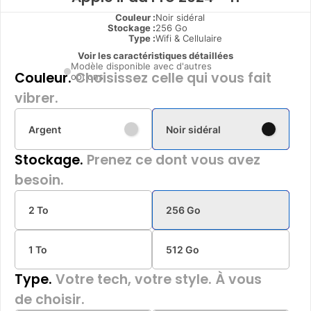
Couleur :
Noir sidéral
Stockage :
256 Go
Type
:
Wifi & Cellulaire
Voir les caractéristiques détaillées
Modèle disponible avec d'autres
Couleur.
Choisissez celle qui vous fait
options
vibrer.
Argent
Noir sidéral
Stockage.
Prenez ce dont vous avez
besoin.
2 To
256 Go
1 To
512 Go
Type.
Votre tech, votre style. À vous
de choisir.