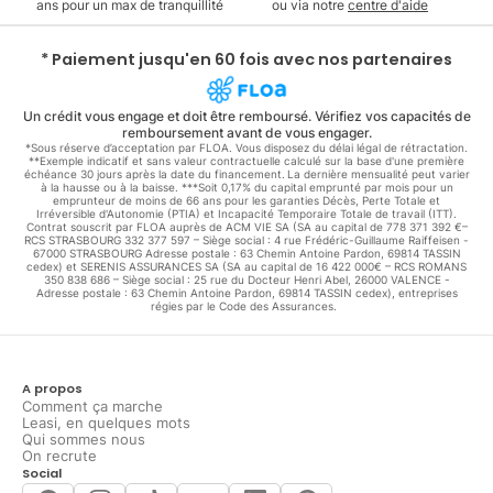
ans pour un max de tranquillité
ou via notre
centre d'aide
* Paiement jusqu'en 60 fois avec nos partenaires
Un crédit vous engage et doit être remboursé. Vérifiez vos capacités de
remboursement avant de vous engager.
*Sous réserve d’acceptation par FLOA. Vous disposez du délai légal de rétractation.
**Exemple indicatif et sans valeur contractuelle calculé sur la base d'une première
échéance 30 jours après la date du financement. La dernière mensualité peut varier
à la hausse ou à la baisse. ***Soit 0,17% du capital emprunté par mois pour un
emprunteur de moins de 66 ans pour les garanties Décès, Perte Totale et
Irréversible d'Autonomie (PTIA) et Incapacité Temporaire Totale de travail (ITT).
Contrat souscrit par FLOA auprès de ACM VIE SA (SA au capital de 778 371 392 €–
RCS STRASBOURG 332 377 597 – Siège social : 4 rue Frédéric-Guillaume Raiffeisen -
67000 STRASBOURG Adresse postale : 63 Chemin Antoine Pardon, 69814 TASSIN
cedex) et SERENIS ASSURANCES SA (SA au capital de 16 422 000€ – RCS ROMANS
350 838 686 – Siège social : 25 rue du Docteur Henri Abel, 26000 VALENCE -
Adresse postale : 63 Chemin Antoine Pardon, 69814 TASSIN cedex), entreprises
régies par le Code des Assurances.
A propos
Comment ça marche
Leasi, en quelques mots
Qui sommes nous
On recrute
Social