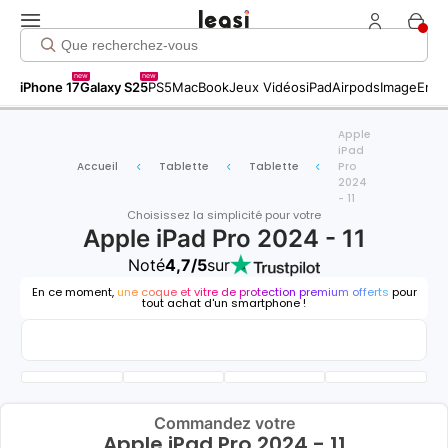
new
new
iPhone 17
Galaxy S25
PS5
MacBook
Jeux Vidéos
iPad
Airpods
Image
Entr
Apple
iPad
Accueil
Tablette
Tablette
Pro
2024
- 11
Choisissez la simplicité pour votre
Apple iPad Pro 2024 - 11
Noté
4,7/5
sur
En ce moment,
une coque et vitre de protection premium offerts
pour
tout achat d'un smartphone !
Commandez votre
Apple iPad Pro 2024 - 11