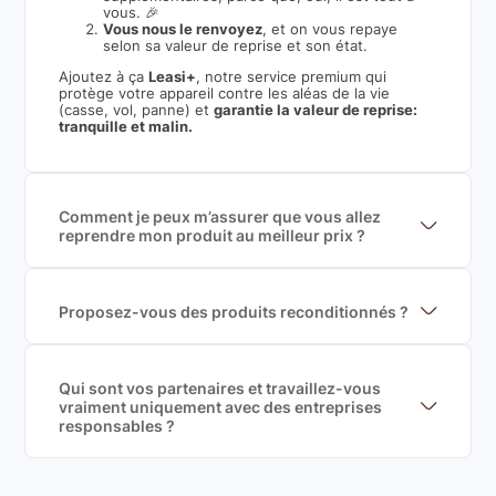
vous. 🎉
Vous nous le renvoyez
, et on vous repaye
selon sa valeur de reprise et son état.
Ajoutez à ça
Leasi+
, notre service premium qui
protège votre appareil contre les aléas de la vie
(casse, vol, panne) et
garantie la valeur de reprise:
tranquille et malin.
Comment je peux m’assurer que vous allez
reprendre mon produit au meilleur prix ?
Nous sommes connecté à l’ensemble des plus gros
acteurs européens du marché ce qui nous permet de
mettre en concurrence de nombreuse offres et vous
garantir le meilleur prix de rachat. De plus, nous
Proposez-vous des produits reconditionnés ?
sommes rémunéré à la commission sur la valeur de
Nous proposons des produits neufs et
rachat du produit (cette commission est
reconditionnés. Nous travaillons exclusivement avec
exclusivement payé par les acheteurs).
des fournisseurs de renoms, ne proposons que des
produits officiels de grandes marques et du
Qui sont vos partenaires et travaillez-vous
reconditionné de haute qualité
vraiment uniquement avec des entreprises
responsables ?
Oui, chez Leasi, on sélectionne nos partenaires avec
soin, et
on travaille uniquement avec des acteurs
Français et Européen, engagés dans une démarche
écoresponsable, éthique, et de qualité.