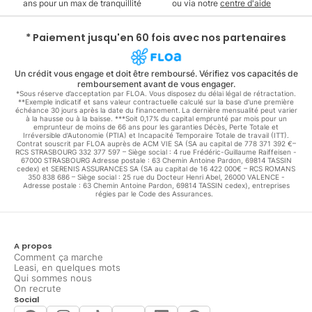
ans pour un max de tranquillité
ou via notre
centre d'aide
* Paiement jusqu'en 60 fois avec nos partenaires
Un crédit vous engage et doit être remboursé. Vérifiez vos capacités de
remboursement avant de vous engager.
*Sous réserve d’acceptation par FLOA. Vous disposez du délai légal de rétractation.
**Exemple indicatif et sans valeur contractuelle calculé sur la base d'une première
échéance 30 jours après la date du financement. La dernière mensualité peut varier
à la hausse ou à la baisse. ***Soit 0,17% du capital emprunté par mois pour un
emprunteur de moins de 66 ans pour les garanties Décès, Perte Totale et
Irréversible d'Autonomie (PTIA) et Incapacité Temporaire Totale de travail (ITT).
Contrat souscrit par FLOA auprès de ACM VIE SA (SA au capital de 778 371 392 €–
RCS STRASBOURG 332 377 597 – Siège social : 4 rue Frédéric-Guillaume Raiffeisen -
67000 STRASBOURG Adresse postale : 63 Chemin Antoine Pardon, 69814 TASSIN
cedex) et SERENIS ASSURANCES SA (SA au capital de 16 422 000€ – RCS ROMANS
350 838 686 – Siège social : 25 rue du Docteur Henri Abel, 26000 VALENCE -
Adresse postale : 63 Chemin Antoine Pardon, 69814 TASSIN cedex), entreprises
régies par le Code des Assurances.
A propos
Comment ça marche
Leasi, en quelques mots
Qui sommes nous
On recrute
Social