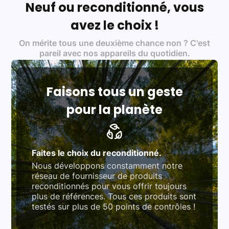
Neuf ou reconditionné, vous
Labels environnementaux & qualité de nos partenaires
:
avez le choix !
Certifications ADEME / ISO 14001 pour le
On mérite tous une deuxième chance non ? C'est
traitement des déchets électroniques (DEEE)
Produits testés et vérifiés selon des standards
pareil avec nos appareils du quotidien.
rigoureux (80 à 100 points de contrôle en
fonction des produits)
Respect des normes RAEE, RoHS, et du
référentiel QualiRepar (bonus réparation)
Faisons tous un geste
pour la planète
Faites le choix du reconditionné.
Nous développons constamment notre
réseau de fournisseur de produits
reconditionnés pour vous offrir toujours
plus de références. Tous ces produits sont
testés sur plus de 50 points de contrôles !