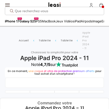
new
new
iPhone 17
Galaxy S25
PS5
MacBook
Jeux Vidéos
iPad
Airpods
Image
Entr
Apple
iPad
Accueil
Tablette
Tablette
Pro
2024
- 11
Choisissez la simplicité pour votre
Apple iPad Pro 2024 - 11
Noté
4,7/5
sur
En ce moment,
une coque et vitre de protection premium offerts
pour
tout achat d'un smartphone !
Commandez votre
Apple iPad Pro 2024 - 11