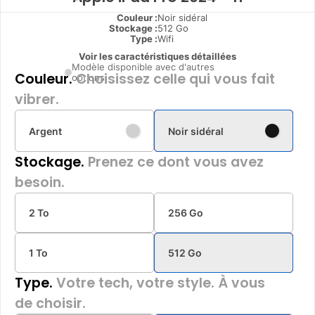
Couleur :
Noir sidéral
Stockage :
512 Go
Type
:
Wifi
Voir les caractéristiques détaillées
Modèle disponible avec d'autres
Couleur.
Choisissez celle qui vous fait
options
vibrer.
Argent
Noir sidéral
Stockage.
Prenez ce dont vous avez
besoin.
2 To
256 Go
1 To
512 Go
Type.
Votre tech, votre style. À vous
de choisir.