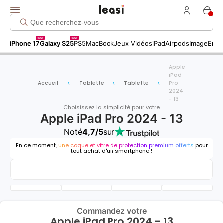
new
new
iPhone 17
Galaxy S25
PS5
MacBook
Jeux Vidéos
iPad
Airpods
Image
Entr
Apple
iPad
Accueil
Tablette
Tablette
Pro
2024
- 13
Choisissez la simplicité pour votre
Apple iPad Pro 2024 - 13
Noté
4,7/5
sur
En ce moment,
une coque et vitre de protection premium offerts
pour
tout achat d'un smartphone !
Commandez votre
Apple iPad Pro 2024 - 13