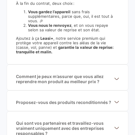
À la fin du contrat, deux choix :
Vous gardez l’appareil
sans frais
supplémentaires, parce que, oui, il est tout à
vous. 🎉
Vous nous le renvoyez
, et on vous repaye
selon sa valeur de reprise et son état.
Ajoutez à ça
Leasi+
, notre service premium qui
protège votre appareil contre les aléas de la vie
(casse, vol, panne) et
garantie la valeur de reprise:
tranquille et malin.
Comment je peux m’assurer que vous allez
reprendre mon produit au meilleur prix ?
Nous sommes connecté à l’ensemble des plus gros
acteurs européens du marché ce qui nous permet de
mettre en concurrence de nombreuse offres et vous
garantir le meilleur prix de rachat. De plus, nous
Proposez-vous des produits reconditionnés ?
sommes rémunéré à la commission sur la valeur de
Nous proposons des produits neufs et
rachat du produit (cette commission est
reconditionnés. Nous travaillons exclusivement avec
exclusivement payé par les acheteurs).
des fournisseurs de renoms, ne proposons que des
produits officiels de grandes marques et du
Qui sont vos partenaires et travaillez-vous
reconditionné de haute qualité
vraiment uniquement avec des entreprises
responsables ?