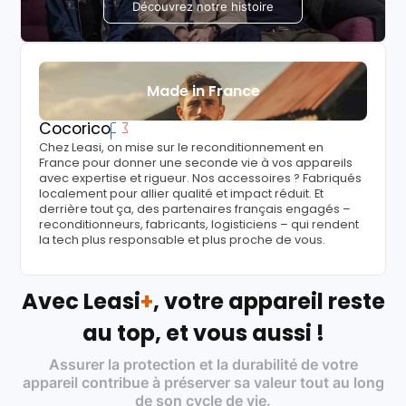
Découvrez notre histoire
Made in France
Cocorico
Chez Leasi, on mise sur le reconditionnement en
France pour donner une seconde vie à vos appareils
avec expertise et rigueur. Nos accessoires ? Fabriqués
localement pour allier qualité et impact réduit. Et
derrière tout ça, des partenaires français engagés –
reconditionneurs, fabricants, logisticiens – qui rendent
la tech plus responsable et plus proche de vous.
Avec Leasi
+
, votre appareil reste
au top, et vous aussi !
Assurer la protection et la durabilité de votre
appareil contribue à préserver sa valeur tout au long
de son cycle de vie.