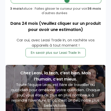
3 mois
Astuce : Faites glisser le curseur pour voir
36 mois
d'autres durées
Dans
24
mois
(Veuillez cliquer sur un produit
pour avoir une estimation)
Car oui, avec Leasi Trade In, on rachète vos
appareils à tout moment !
En savoir plus sur Leasi Trade In
Chez Leasi, la tech, c’est bien. Mais
l’humain, c’est mieux.
Toute l'équipe Leasi est fière de travailler au
quotidien pour améliorer votre quotidien. Chaque
jour, vous êtes de plus en plus nombreux à
rejoindre l’aventure. Et ça, c’est un peu notre plus
belle victoire.