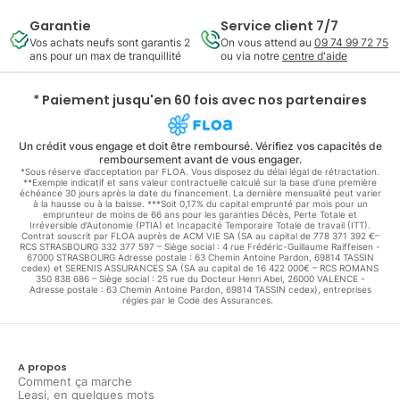
Garantie
Service client 7/7
Vos achats neufs sont garantis 2
On vous attend au
09 74 99 72 75
ans pour un max de tranquillité
ou via notre
centre d'aide
* Paiement jusqu'en 60 fois avec nos partenaires
Un crédit vous engage et doit être remboursé. Vérifiez vos capacités de
remboursement avant de vous engager.
*Sous réserve d’acceptation par FLOA. Vous disposez du délai légal de rétractation.
**Exemple indicatif et sans valeur contractuelle calculé sur la base d'une première
échéance 30 jours après la date du financement. La dernière mensualité peut varier
à la hausse ou à la baisse. ***Soit 0,17% du capital emprunté par mois pour un
emprunteur de moins de 66 ans pour les garanties Décès, Perte Totale et
Irréversible d'Autonomie (PTIA) et Incapacité Temporaire Totale de travail (ITT).
Contrat souscrit par FLOA auprès de ACM VIE SA (SA au capital de 778 371 392 €–
RCS STRASBOURG 332 377 597 – Siège social : 4 rue Frédéric-Guillaume Raiffeisen -
67000 STRASBOURG Adresse postale : 63 Chemin Antoine Pardon, 69814 TASSIN
cedex) et SERENIS ASSURANCES SA (SA au capital de 16 422 000€ – RCS ROMANS
350 838 686 – Siège social : 25 rue du Docteur Henri Abel, 26000 VALENCE -
Adresse postale : 63 Chemin Antoine Pardon, 69814 TASSIN cedex), entreprises
régies par le Code des Assurances.
A propos
Comment ça marche
Leasi, en quelques mots