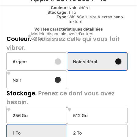
Couleur :
Noir sidéral
Stockage :
1 To
Type
:
Wifi &Cellulaire & écran nano-
texturé
Voir les caractéristiques détaillées
Modèle disponible avec d'autres
Couleur.
Choisissez celle qui vous fait
options
vibrer.
Argent
Noir sidéral
Noir
Stockage.
Prenez ce dont vous avez
besoin.
256 Go
512 Go
1 To
2 To