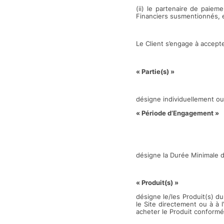
(ii) le partenaire de paie
Financiers susmentionnés, et
Le Client s’engage à accepte
« Partie(s) »
désigne individuellement ou 
« Période d’Engagement »
désigne la Durée Minimale 
« Produit(s) »
désigne le/les Produit(s) d
le Site directement ou à à 
acheter le Produit confor