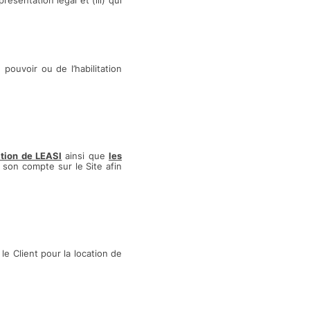
ésentation légal et (iii) qui
ouvoir ou de l’habilitation
ation de LEASI
ainsi que
les
 son compte sur le Site afin
le Client pour la location de