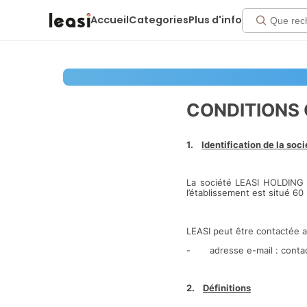
Accueil
Categories
Plus d'info
CONDITIONS 
1.
Identification de la soci
La société LEASI HOLDING S
l’établissement est situé 60
LEASI peut être contactée 
- adresse e-mail :
conta
2.
Définitions