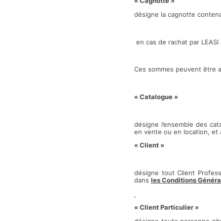
« Cagnotte »
désigne la cagnotte conten
en cas de rachat par LEASI d
Ces sommes peuvent être acc
« Catalogue »
désigne l’ensemble des cat
en vente ou en location, et a
« Client »
désigne tout Client Profess
dans
les Conditions Général
« Client Particulier »