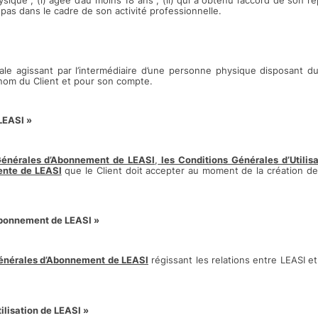
que ; (i) âgée d’au moins 18 ans ; (ii) qui a obtenu l’accord de son repr
t pas dans le cadre de son activité professionnelle.
e agissant par l’intermédiaire d’une personne physique disposant du p
nom du Client et pour son compte.
LEASI »
Générales d’Abonnement de LEASI
,
les Conditions Générales d’Utilis
ente de LEASI
que le Client doit accepter au moment de la création de
Abonnement de LEASI »
Générales d’Abonnement de LEASI
régissant les relations entre LEASI et 
ilisation de LEASI »