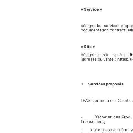
« Service »
désigne les services propo
documentation contractuell
« Site »
désigne le site mis à la di
l’adresse suivante :
https://
3.
Services proposés
LEASI permet à ses Clients :
- D’acheter des Produits 
financement,
- qui ont souscrit à un Abo