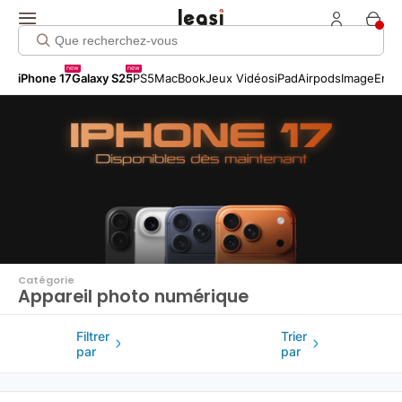
Click me!
new
new
iPhone 17
Galaxy S25
PS5
MacBook
Jeux Vidéos
iPad
Airpods
Image
Entr
Catégorie
Appareil photo numérique
Filtrer
Trier
par
par