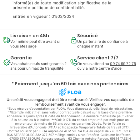
informé(e) de toute modification significative de la
présente politique de confidentialité.
Entrée en vigueur : 01/03/2024
Livraison en 48h
Sécurisé
Voir même peut être avant si
Un partenaire de confiance à
vous êtes sage
chaque instant
Garantie
Service client 7/7
Vos achats neufs sont garantis 2
On vous attend au
09 74 99 72 75
ans pour un max de tranquillité
ou via notre
centre d'aide
* Paiement jusqu'en 60 fois avec nos partenaires
Un crédit vous engage et doit être remboursé. Vérifiez vos capacités de
remboursement avant de vous engager.
*Sous réserve d’acceptation par FLOA. Vous disposez du délai légal de rétractation.
**Exemple indicatif et sans valeur contractuelle calculé sur la base d'une première
échéance 30 jours après la date du financement. La dernière mensualité peut varier
à la hausse ou à la baisse. ***Soit 0,17% du capital emprunté par mois pour un
emprunteur de moins de 66 ans pour les garanties Décès, Perte Totale et
Irréversible d'Autonomie (PTIA) et Incapacité Temporaire Totale de travail (ITT).
Contrat souscrit par FLOA auprès de ACM VIE SA (SA au capital de 778 371 392 €–
RCS STRASBOURG 332 377 597 – Siège social : 4 rue Frédéric-Guillaume Raiffeisen -
67000 STRASBOURG Adresse postale : 63 Chemin Antoine Pardon, 69814 TASSIN