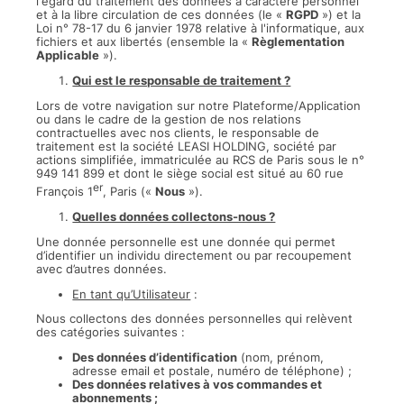
l'égard du traitement des données à caractère personnel
et à la libre circulation de ces données (le «
RGPD
») et la
Loi n° 78-17 du 6 janvier 1978 relative à l'informatique, aux
fichiers et aux libertés (ensemble la «
Règlementation
Applicable
»).
Qui est le responsable de traitement ?
Lors de votre navigation sur notre Plateforme/Application
ou dans le cadre de la gestion de nos relations
contractuelles avec nos clients, le responsable de
traitement est la société LEASI HOLDING, société par
actions simplifiée, immatriculée au RCS de Paris sous le n°
949 141 899 et dont le siège social est situé au 60 rue
er
François 1
, Paris («
Nous
»).
Quelles données collectons-nous ?
Une donnée personnelle est une donnée qui permet
d’identifier un individu directement ou par recoupement
avec d’autres données.
En tant qu’Utilisateur
:
Nous collectons des données personnelles qui relèvent
des catégories suivantes :
Des données d’identification
(nom, prénom,
adresse email et postale, numéro de téléphone) ;
Des données relatives à vos commandes et
abonnements ;