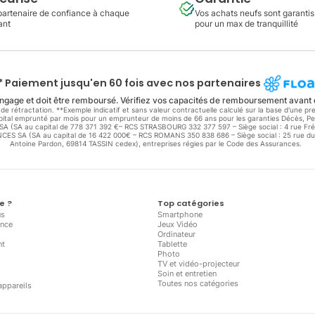
partenaire de confiance à chaque
Vos achats neufs sont garantis
ant
pour un max de tranquillité
* Paiement jusqu'en 60 fois avec nos partenaires
ngage et doit être remboursé. Vérifiez vos capacités de remboursement avant
de rétractation. **Exemple indicatif et sans valeur contractuelle calculé sur la base d'une 
capital emprunté par mois pour un emprunteur de moins de 66 ans pour les garanties Décès, Per
E SA (SA au capital de 778 371 392 €– RCS STRASBOURG 332 377 597 – Siège social : 4 rue F
S SA (SA au capital de 16 422 000€ – RCS ROMANS 350 838 686 – Siège social : 25 rue du
Antoine Pardon, 69814 TASSIN cedex), entreprises régies par le Code des Assurances.
e ?
Top catégories
us
Smartphone
ance
Jeux Vidéo
Ordinateur
nt
Tablette
Photo
TV et vidéo-projecteur
Soin et entretien
Toutes nos catégories
appareils