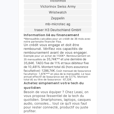
Victorinox
Victorinox Swiss Army
Wristwatch
Zeppelin
mb-microtec ag
traser H3 Deutschland GmbH
Information lié au financement
*Mensualités calculées pour un crédit de 36 mois avec
notre partenaire financier Floa.
Un crédit vous engage et doit être
remboursé. Vérifiez vos capacités de
remboursement avant de vous engager.
Exemple pour un achat de 1100€*. Remboursement en
35,74€** et une dernière de
35 mensualités de
35,84€. TAEG fixe de 11% et taux débiteur fixe
de 10,481%. Montant total dû (hors assurance
facultative) : 1286,74€.
Coût mensuel de l’assurance
facultative : 1,87€*** en plus de la mensualité. Le taux
annuel effectif de l’assurance est de 0,17%. Montant
total dû au titre de l’assurance : 67,32€.
Achetez simplement votre tech du
quotidien
Besoin de vous équiper ? Chez Leasi, on
vous propose l’essentiel de la tech du
quotidien. Smartphones, laptops, casques
audio, consoles… tout ce qu’il vous faut
pour rester connecté, productif ou juste
profiter.