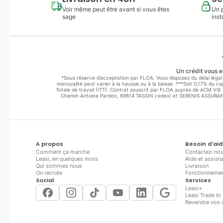
Voir même peut être avant si vous êtes
Un 
sage
inst
Un crédit vous e
*Sous réserve d’acceptation par FLOA. Vous disposez du délai légal 
mensualité peut varier à la hausse ou à la baisse. ***Soit 0,17% du 
Totale de travail (ITT). Contrat souscrit par FLOA auprès de ACM VI
Chemin Antoine Pardon, 69814 TASSIN cedex) et SERENIS ASSURANCE
A propos
Besoin d'aid
Comment ça marche
Contactez-no
Leasi, en quelques mots
Aide et assist
Qui sommes nous
Livraison
On recrute
Fonctionneme
Social
Services
Leasi+
Leasi Trade In
Revendre vos 