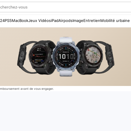
S24
PS5
MacBook
Jeux Vidéos
iPad
Airpods
Image
Entretien
Mobilité urbaine
 remboursement avant de vous engager.