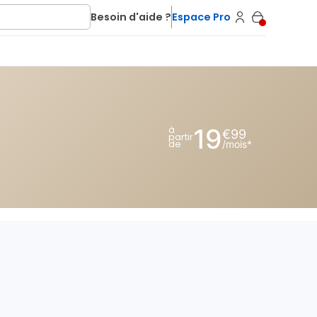
Besoin d'aide ?
Espace Pro
19
à
€
99
partir
de
/mois*