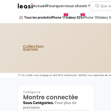
Accueil
Pourquoi nous choisir ?
new
new
Tous les produits
iPhone 17
Galaxy S25
iPhone 15
Galaxy 
Collection
Garmin
(*) Un crédit vous engage et doit être remboursé. Vérifiez vos capacités de
Catégorie
Montre connectée
Sous Catégories.
Pour plus de
précision.