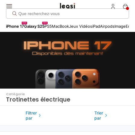
Click me!
new
new
iPhone 17
Galaxy S25
PS5
MacBook
Jeux Vidéos
iPad
Airpods
Image
Entr
Catégorie
Trotinettes électrique
Filtrer
Trier
par
par