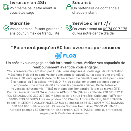
Livraison en 48h
Sécurisé
Voir même peut être avant si
Un partenaire de confiance à
vous êtes sage
chaque instant
Garantie
Service client 7/7
Vos achats neufs sont garantis 2
On vous attend au
09 74 99 72 75
ans pour un max de tranquillité
ou via notre
centre d'aide
* Paiement jusqu'en 60 fois avec nos partenaires
Un crédit vous engage et doit être remboursé. Vérifiez vos capacités de
remboursement avant de vous engager.
*Sous réserve d’acceptation par FLOA. Vous disposez du délai légal de rétractation.
**Exemple indicatif et sans valeur contractuelle calculé sur la base d'une première
échéance 30 jours après la date du financement. La dernière mensualité peut varier
à la hausse ou à la baisse. ***Soit 0,17% du capital emprunté par mois pour un
emprunteur de moins de 66 ans pour les garanties Décès, Perte Totale et
Irréversible d'Autonomie (PTIA) et Incapacité Temporaire Totale de travail (ITT).
Contrat souscrit par FLOA auprès de ACM VIE SA (SA au capital de 778 371 392 €–
RCS STRASBOURG 332 377 597 – Siège social : 4 rue Frédéric-Guillaume Raiffeisen -
67000 STRASBOURG Adresse postale : 63 Chemin Antoine Pardon, 69814 TASSIN
cedex) et SERENIS ASSURANCES SA (SA au capital de 16 422 000€ – RCS ROMANS
350 838 686 – Siège social : 25 rue du Docteur Henri Abel, 26000 VALENCE -
Adresse postale : 63 Chemin Antoine Pardon, 69814 TASSIN cedex), entreprises
régies par le Code des Assurances.