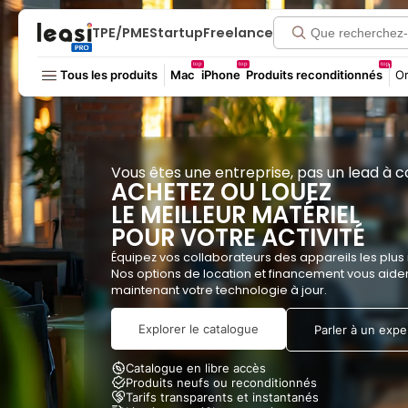
TPE/PME
Startup
Freelance
top
top
top
Tous les produits
Mac
iPhone
Produits reconditionnés
Or
Vous êtes une entreprise, pas un lead à co
ACHETEZ OU LOUEZ
LE MEILLEUR
MATÉRIEL
POUR VOTRE ACTIVITÉ
Équipez vos collaborateurs des appareils les plus
Nos options de location et financement vous aiden
maintenant votre technologie à jour.
Explorer le catalogue
Parler à un expe
Catalogue en libre accès
Produits neufs ou reconditionnés
Tarifs transparents et instantanés