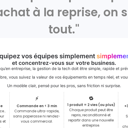
’achat à la reprise, on
tout."
quipez vos équipes simplement
simpleme
et concentrez-vous sur votre business.
qu’en entreprise, la gestion de la tech doit être simple, rapide et prév
ibre, vous suivez la valeur de vos équipements en temps réel, et v
Un modèle clair, pensé pour les pros, sans friction ni surprise.
⚡
🔁
1 produit = 2 vies (ou plus)
le
Commande en < 3 min
+
Chaque produit peut être
nce…
Commande ultra-rapide,
repris, reconditionné et
our
sans paperasse ni rendez-
S
repartir dans une nouvelle
s et
vous commercial.
entreprise.
.
cho