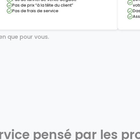
Pas de prix “à la tête du client”
vot
Pas de frais de service
Das
Ass
ien que pour vous.
ervice pensé par les pro