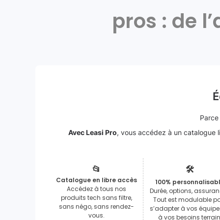
pros : de l
É
Parce 
Avec Leasi Pro
, vous accédez à un catalogue l
📂
🛠️
Catalogue en libre accès
100% personnalisab
Accédez à tous nos
Durée, options, assura
produits tech sans filtre,
Tout est modulable p
sans négo, sans rendez-
s’adapter à vos équipe
vous.
à vos besoins terrain