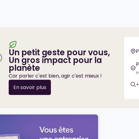
Un petit geste pour vous,
P
Un gros impact pour la
P
planète
p
Car parler c'est bien, agir c'est mieux !
+
En savoir plus