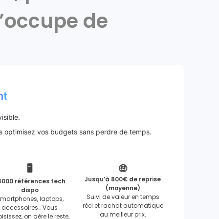
 s’occupe de
nt
isible.
ous optimisez vos budgets sans perdre de temps.
🖥️
🤑
Jusqu’à 800€ de reprise
3000 références tech
(moyenne)
dispo
Suivi de valeur en temps
martphones, laptops,
réel et rachat automatique
accessoires… Vous
au meilleur prix.
isissez, on gère le reste,