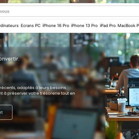
dinateurs
Ecrans PC
iPhone 16 Pro
iPhone 13 Pro
iPad Pro
MacBook P
nvertir.
 récents, adaptés à leurs besoins.
t à préserver votre trésorerie tout en
rt