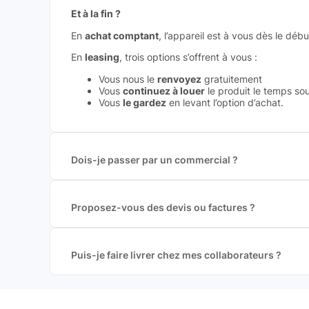
Et à la fin ?
En
achat comptant
, l’appareil est à vous dès le débu
En
leasing
, trois options s’offrent à vous :
Vous nous le
renvoyez
gratuitement
Vous
continuez à louer
le produit le temps sou
Vous
le gardez
en levant l’option d’achat.
Dois-je passer par un commercial ?
Non. Leasi Pro est conçu pour éviter les frictions : t
Vous avez juste à choisir, personnaliser, commander.
Proposez-vous des devis ou factures ?
Un besoin spécifique ? Notre équipe pro est disponi
Oui, bien sûr. Vous pouvez générer automatiquement
Et pour les devis, vous accédez à des prix publics — 
Puis-je faire livrer chez mes collaborateurs ?
Un besoin spécifique ? Notre équipe pro est disponi
Oui, vous choisissez l’adresse de livraison : dans vo
La livraison est rapide (48h) et sécurisée (contre sig