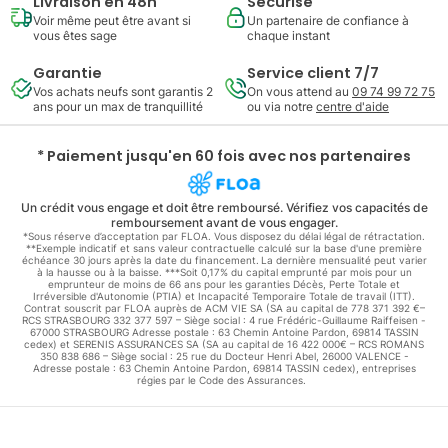
Livraison en 48h
Sécurisé
Voir même peut être avant si
Un partenaire de confiance à
vous êtes sage
chaque instant
Garantie
Service client 7/7
Vos achats neufs sont garantis 2
On vous attend au
09 74 99 72 75
ans pour un max de tranquillité
ou via notre
centre d'aide
* Paiement jusqu'en 60 fois avec nos partenaires
Un crédit vous engage et doit être remboursé. Vérifiez vos capacités de
remboursement avant de vous engager.
*Sous réserve d’acceptation par FLOA. Vous disposez du délai légal de rétractation.
**Exemple indicatif et sans valeur contractuelle calculé sur la base d'une première
échéance 30 jours après la date du financement. La dernière mensualité peut varier
à la hausse ou à la baisse. ***Soit 0,17% du capital emprunté par mois pour un
emprunteur de moins de 66 ans pour les garanties Décès, Perte Totale et
Irréversible d'Autonomie (PTIA) et Incapacité Temporaire Totale de travail (ITT).
Contrat souscrit par FLOA auprès de ACM VIE SA (SA au capital de 778 371 392 €–
RCS STRASBOURG 332 377 597 – Siège social : 4 rue Frédéric-Guillaume Raiffeisen -
67000 STRASBOURG Adresse postale : 63 Chemin Antoine Pardon, 69814 TASSIN
cedex) et SERENIS ASSURANCES SA (SA au capital de 16 422 000€ – RCS ROMANS
350 838 686 – Siège social : 25 rue du Docteur Henri Abel, 26000 VALENCE -
Adresse postale : 63 Chemin Antoine Pardon, 69814 TASSIN cedex), entreprises
régies par le Code des Assurances.