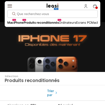
top
top
top
Mac
iPhone
Produits reconditionnés
Ordinateurs
Ecrans PC
MacBook 
Sélection
Produits reconditionnés
Trier
par