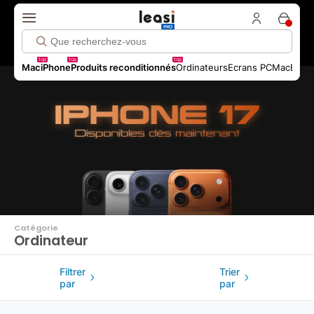
Click me!
top
top
top
Mac
iPhone
Produits reconditionnés
Ordinateurs
Ecrans PC
MacBook 
Catégorie
Ordinateur
Filtrer
Trier
par
par