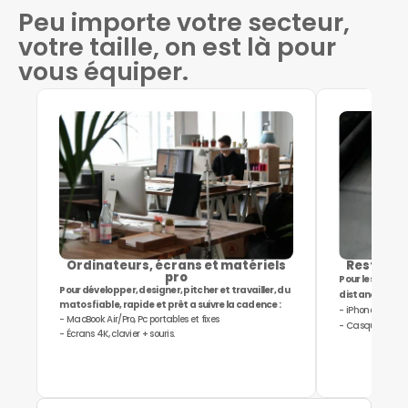
Peu importe votre secteur,
votre taille, on est là pour
vous équiper.
Ordinateurs, écrans et matériels
Rester co
pro
Pour les calls,
Pour développer, designer, pitcher et travailler, du
distance :
matos fiable, rapide et prêt a suivre la cadence :
- iPhone, Androi
- MacBook Air/Pro, Pc portables et fixes
- Casque micro,
- Écrans 4K, clavier + souris.