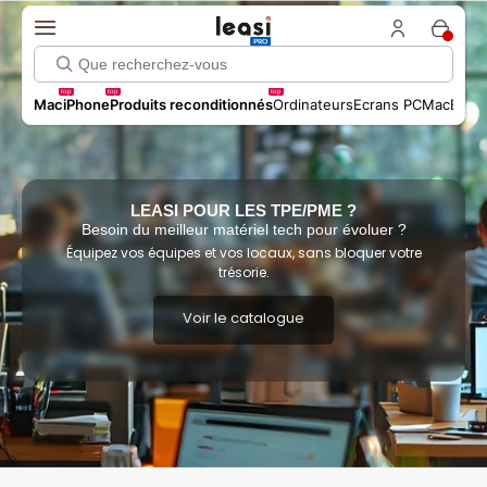
top
top
top
Mac
iPhone
Produits reconditionnés
Ordinateurs
Ecrans PC
MacBook 
LEASI POUR LES TPE/PME ?
Besoin du meilleur matériel tech pour évoluer ?
Équipez vos équipes et vos locaux, sans bloquer votre
trésorie.
Voir le catalogue