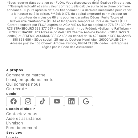
*Sous réserve d’acceptation par FLOA. Vous disposez du délai légal de rétractation.
📱
Tous les modèles disponibles
**Exemple indicatif et sans valeur contractuelle calculé sur la base d'une première
échéance 30 jours après la date du financement. La dernière mensualité peut varier
Vous trouverez ici tous les modèles d’iPhone récents et reconditionnés :
à la hausse ou à la baisse. ***Soit 0,17% du capital emprunté par mois pour un
emprunteur de moins de 66 ans pour les garanties Décès, Perte Totale et
iPhone 16, iPhone 16 Pro, iPhone 16 Plus
Irréversible d'Autonomie (PTIA) et Incapacité Temporaire Totale de travail (ITT).
iPhone 15, iPhone 15 Pro, iPhone 15 Plus
Contrat souscrit par FLOA auprès de ACM VIE SA (SA au capital de 778 371 392 €–
iPhone 14, 13, SE et bien plus encore
RCS STRASBOURG 332 377 597 – Siège social : 4 rue Frédéric-Guillaume Raiffeisen -
67000 STRASBOURG Adresse postale : 63 Chemin Antoine Pardon, 69814 TASSIN
Chaque fiche produit affiche son
prix
et son
montant de reprise
cedex) et SERENIS ASSURANCES SA (SA au capital de 16 422 000€ – RCS ROMANS
350 838 686 – Siège social : 25 rue du Docteur Henri Abel, 26000 VALENCE -
minimum garanti
, pour une transparence totale.
Adresse postale : 63 Chemin Antoine Pardon, 69814 TASSIN cedex), entreprises
régies par le Code des Assurances.
🚚 Livraison rapide, paiement sécurisé, service client 7j/7…
Avec Leasi, vous profitez d’une expérience d’achat fluide, sûre, et pensée
pour durer. Et si vous avez la moindre question, notre équipe est là pour
vous accompagner.
A propos
Comment ça marche
Leasi, en quelques mots
Qui sommes nous
On recrute
Social
Besoin d'aide ?
Contactez-nous
Aide et assistance
Livraison
Fonctionnement
Services
Leasi+