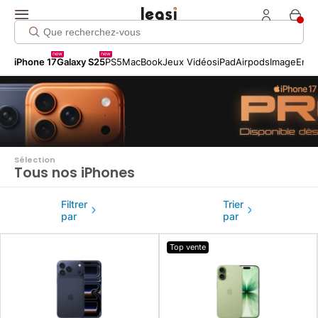
new
new
iPhone 17
Galaxy S25
PS5
MacBook
Jeux Vidéos
iPad
Airpods
Image
Entr
Sélection
Tous nos iPhones
Filtrer
Trier
par
par
Top vente