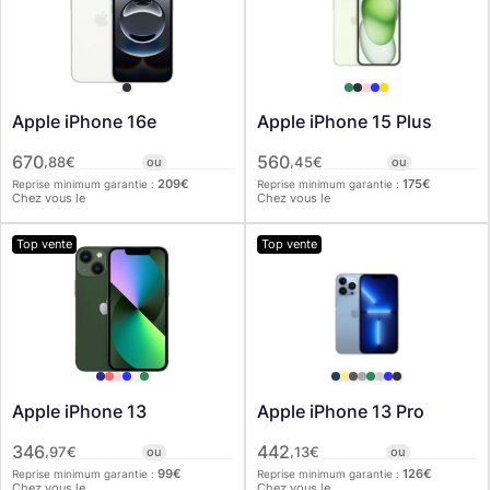
Apple iPhone 16e
Apple iPhone 15 Plus
670
560
,
,
88
€
ou
45
€
ou
209
€
175
€
Reprise minimum garantie :
Reprise minimum garantie :
Chez vous le
Chez vous le
Top vente
Top vente
Apple iPhone 13
Apple iPhone 13 Pro
346
442
,
,
97
€
ou
13
€
ou
99
€
126
€
Reprise minimum garantie :
Reprise minimum garantie :
Chez vous le
Chez vous le