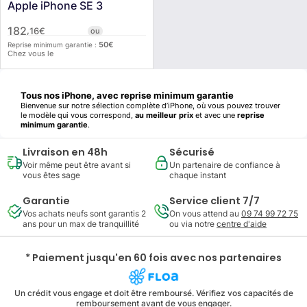
Apple iPhone SE 3
182
,
16
€
ou
50
€
Reprise minimum garantie :
Chez vous le
Tous nos iPhone, avec reprise minimum garantie
Bienvenue sur notre sélection complète d’iPhone, où vous pouvez trouver
le modèle qui vous correspond,
au meilleur prix
et avec une
reprise
minimum garantie
.
Chez
Leasi
, on ne fait pas que vendre des smartphones. On vous
Livraison en 48h
Sécurisé
accompagne tout au long de leur cycle de vie. En plus de bénéficier de
tarifs avantageux et de
possibilités de paiement en plusieurs fois
,
Voir même peut être avant si
Un partenaire de confiance à
chaque iPhone acheté chez nous est couvert par un
prix de reprise
vous êtes sage
chaque instant
minimum garanti jusqu’à 24 mois
après l’achat.
🔁
Qu’est-ce que ça veut dire ?
Garantie
Service client 7/7
Vos achats neufs sont garantis 2
On vous attend au
09 74 99 72 75
Si vous décidez de retourner votre iPhone dans les 2 ans, vous récupérez
ans pour un max de tranquillité
ou via notre
centre d'aide
au minimum le montant de reprise indiqué
— même si le modèle a perdu
de la valeur entre-temps. Et si l’appareil est en bon ou très bon état, vous
pouvez même
gagner plus
que ce minimum garanti.
* Paiement jusqu'en 60 fois avec nos partenaires
💡
Pourquoi c’est intéressant ?
Parce que vous êtes libre. Libre de changer d’iPhone quand vous le
souhaitez, sans vous soucier de la revente. Libre de garder un modèle
Un crédit vous engage et doit être remboursé. Vérifiez vos capacités de
performant aujourd’hui, et d’en changer demain,
sans perte
.
remboursement avant de vous engager.