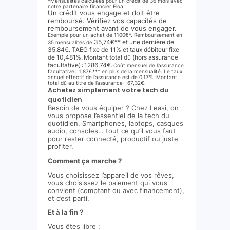
*Mensualités calculées pour un crédit de 36 mois avec
notre partenaire financier Floa.
Un crédit vous engage et doit être
remboursé. Vérifiez vos capacités de
remboursement avant de vous engager.
Exemple pour un achat de 1100€*. Remboursement en
35,74€** et une dernière de
35 mensualités de
35,84€. TAEG fixe de 11% et taux débiteur fixe
de 10,481%. Montant total dû (hors assurance
facultative) : 1286,74€.
Coût mensuel de l’assurance
facultative : 1,87€*** en plus de la mensualité. Le taux
annuel effectif de l’assurance est de 0,17%. Montant
total dû au titre de l’assurance : 67,32€.
Achetez simplement votre tech du
quotidien
Besoin de vous équiper ? Chez Leasi, on
vous propose l’essentiel de la tech du
quotidien. Smartphones, laptops, casques
audio, consoles… tout ce qu’il vous faut
pour rester connecté, productif ou juste
profiter.
Comment ça marche ?
Vous choisissez l’appareil de vos rêves,
vous choisissez le paiement qui vous
convient (comptant ou avec financement),
et c’est parti.
Et à la fin ?
Vous êtes libre :