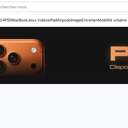
S24
PS5
MacBook
Jeux Vidéos
iPad
Airpods
Image
Entretien
Mobilité urbaine