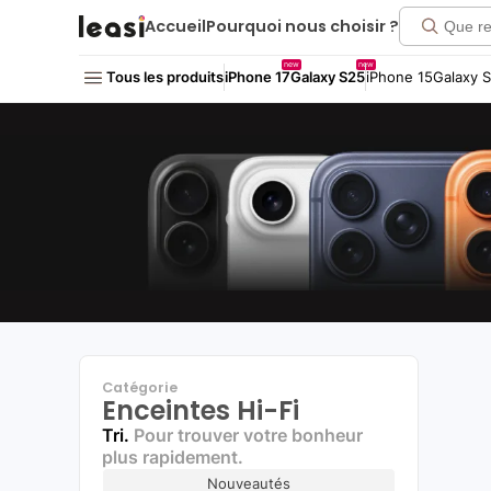
Click me!
Accueil
Pourquoi nous choisir ?
new
new
Tous les produits
iPhone 17
Galaxy S25
iPhone 15
Galaxy 
Catégorie
Enceintes Hi-Fi
Tri.
Pour trouver votre bonheur
plus rapidement.
Nouveautés