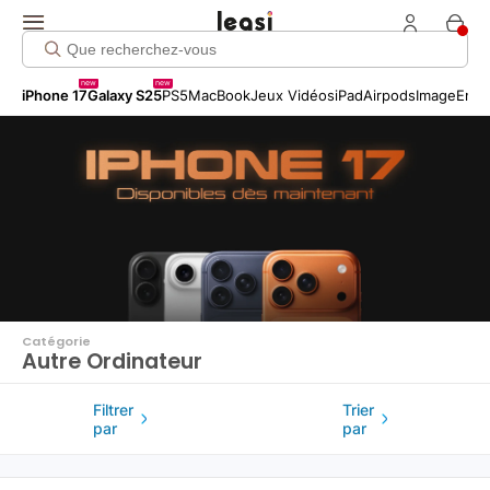
Click me!
new
new
iPhone 17
Galaxy S25
PS5
MacBook
Jeux Vidéos
iPad
Airpods
Image
Entr
Catégorie
Autre Ordinateur
Filtrer
Trier
par
par