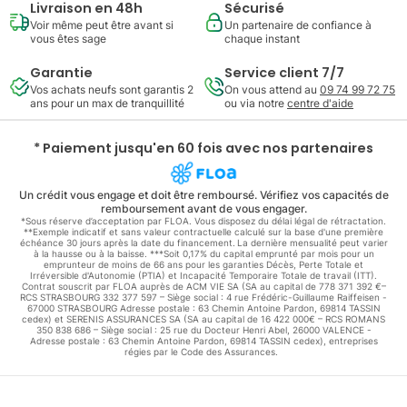
Livraison en 48h
Sécurisé
Voir même peut être avant si
Un partenaire de confiance à
vous êtes sage
chaque instant
Garantie
Service client 7/7
Vos achats neufs sont garantis 2
On vous attend au
09 74 99 72 75
ans pour un max de tranquillité
ou via notre
centre d'aide
* Paiement jusqu'en 60 fois avec nos partenaires
Un crédit vous engage et doit être remboursé. Vérifiez vos capacités de
remboursement avant de vous engager.
*Sous réserve d’acceptation par FLOA. Vous disposez du délai légal de rétractation.
**Exemple indicatif et sans valeur contractuelle calculé sur la base d'une première
échéance 30 jours après la date du financement. La dernière mensualité peut varier
à la hausse ou à la baisse. ***Soit 0,17% du capital emprunté par mois pour un
emprunteur de moins de 66 ans pour les garanties Décès, Perte Totale et
Irréversible d'Autonomie (PTIA) et Incapacité Temporaire Totale de travail (ITT).
Contrat souscrit par FLOA auprès de ACM VIE SA (SA au capital de 778 371 392 €–
RCS STRASBOURG 332 377 597 – Siège social : 4 rue Frédéric-Guillaume Raiffeisen -
67000 STRASBOURG Adresse postale : 63 Chemin Antoine Pardon, 69814 TASSIN
cedex) et SERENIS ASSURANCES SA (SA au capital de 16 422 000€ – RCS ROMANS
350 838 686 – Siège social : 25 rue du Docteur Henri Abel, 26000 VALENCE -
Adresse postale : 63 Chemin Antoine Pardon, 69814 TASSIN cedex), entreprises
régies par le Code des Assurances.