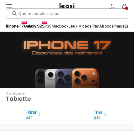
Click me!
new
new
iPhone 17
Galaxy S25
PS5
MacBook
Jeux Vidéos
iPad
Airpods
Image
Entr
Catégorie
Tablette
Filtrer
Trier
par
par