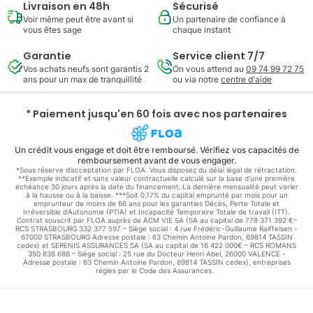
Livraison en 48h
Sécurisé
Voir même peut être avant si
Un partenaire de confiance à
vous êtes sage
chaque instant
Garantie
Service client 7/7
Vos achats neufs sont garantis 2
On vous attend au
09 74 99 72 75
ans pour un max de tranquillité
ou via notre
centre d'aide
* Paiement jusqu'en 60 fois avec nos partenaires
Un crédit vous engage et doit être remboursé. Vérifiez vos capacités de
remboursement avant de vous engager.
*Sous réserve d’acceptation par FLOA. Vous disposez du délai légal de rétractation.
**Exemple indicatif et sans valeur contractuelle calculé sur la base d'une première
échéance 30 jours après la date du financement. La dernière mensualité peut varier
à la hausse ou à la baisse. ***Soit 0,17% du capital emprunté par mois pour un
emprunteur de moins de 66 ans pour les garanties Décès, Perte Totale et
Irréversible d'Autonomie (PTIA) et Incapacité Temporaire Totale de travail (ITT).
Contrat souscrit par FLOA auprès de ACM VIE SA (SA au capital de 778 371 392 €–
RCS STRASBOURG 332 377 597 – Siège social : 4 rue Frédéric-Guillaume Raiffeisen -
67000 STRASBOURG Adresse postale : 63 Chemin Antoine Pardon, 69814 TASSIN
cedex) et SERENIS ASSURANCES SA (SA au capital de 16 422 000€ – RCS ROMANS
350 838 686 – Siège social : 25 rue du Docteur Henri Abel, 26000 VALENCE -
Adresse postale : 63 Chemin Antoine Pardon, 69814 TASSIN cedex), entreprises
régies par le Code des Assurances.