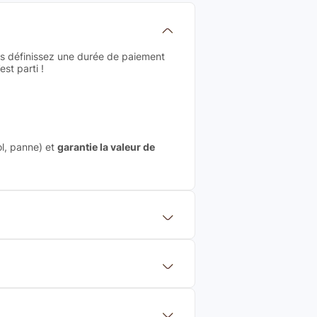
us définissez une durée de paiement
st parti !
ol, panne) et
garantie la valeur de
 mettre en concurrence de nombreuse
aleur de rachat du produit (cette
eurs de renoms, ne proposons que des
?