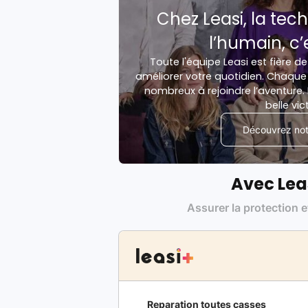
Chez Leasi, la tech
l’humain, c’
Toute l'équipe Leasi est fière de
améliorer votre quotidien. Chaque 
nombreux à rejoindre l’aventure. 
belle vic
Découvrez notr
Avec Lea
Assurer la protection e
Reparation toutes casses