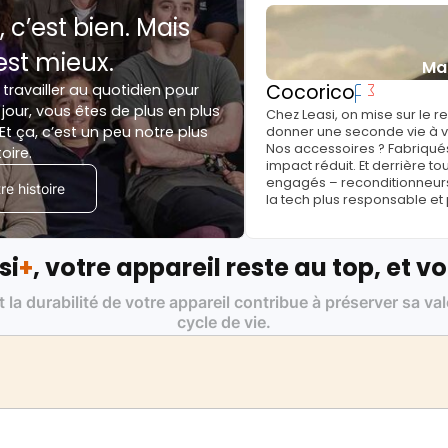
, c’est bien. Mais
est mieux.
Ma
Cocorico
 travailler au quotidien pour
jour, vous êtes de plus en plus
Chez Leasi, on mise sur le 
Et ça, c’est un peu notre plus
donner une seconde vie à vo
Nos accessoires ? Fabriqués
toire.
impact réduit. Et derrière to
engagés – reconditionneurs, 
e histoire
la tech plus responsable et
si
+
, votre appareil reste au top, et vo
t la durabilité de votre appareil contribue à préserver sa va
cycle de vie.