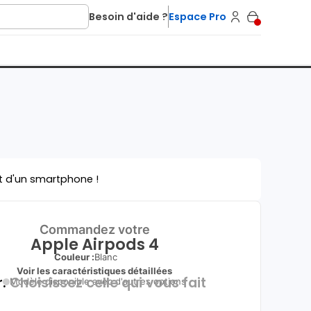
Besoin d'aide ?
Espace Pro
t d'un smartphone !
Commandez votre
Apple Airpods 4
Couleur :
Blanc
Voir les caractéristiques détaillées
.
Choisissez celle qui vous fait
Modèle disponible avec d'autres options