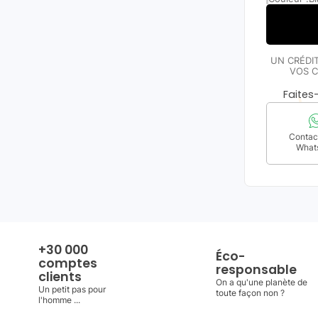
UN CRÉDI
VOS C
Faite
Contact
What
+30 000
Éco-
comptes
responsable
clients
On a qu'une planète de
Un petit pas pour
toute façon non ?
l'homme ...