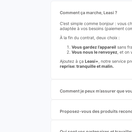
Comment ça marche, Leasi ?
C’est simple comme bonjour : vous ch
adaptée à vos besoins (paiement comp
À la fin du contrat, deux choix :
Vous gardez l’appareil
sans fra
Vous nous le renvoyez
, et on
Ajoutez à ça
Leasi+
, notre service p
reprise: tranquille et malin.
Comment je peux m’assurer que vous
Nous sommes connecté à l’ensemble 
offres et vous garantir le meilleur p
commission est exclusivement payé p
Proposez-vous des produits recond
Nous proposons des produits neufs e
produits officiels de grandes marques
Qui sont vos partenaires et travai