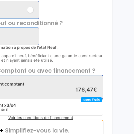
uf ou reconditionné ?
rmation à propos de l’état Neuf :
un appareil neuf, bénéficiant d'une garantie constructeur
et n'ayant jamais été utilisé.
omptant ou avec financement ?
nt comptant
176
,
47
€
sans frais
t x3/x4
e
4x
€
Voir les conditions de financement
i+
Simplifiez-vous la vie.