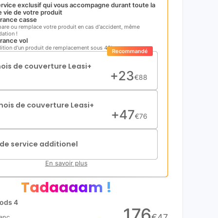
rvice exclusif qui vous accompagne durant toute la
 vie de votre produit
rance casse
pare ou remplace votre produit en cas d'accident, même
ation !
rance vol
ition d'un produit de remplacement sous 48h
Recommandé
mois de couverture Leasi+
+
23
€
88
mois de couverture Leasi+
+
47
€
76
de service additionel
En savoir plus
Tadaaaam !
pods 4
176
€
47
lanc