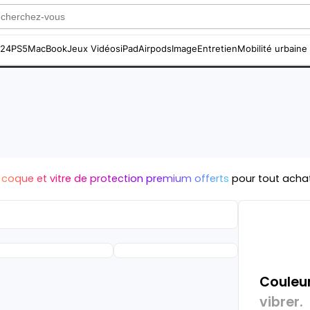
S24
PS5
MacBook
Jeux Vidéos
iPad
Airpods
Image
Entretien
Mobilité urbaine
 coque et vitre de protection premium offerts
pour tout acha
Couleur
vibrer.