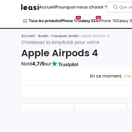
Accueil
Pourquoi nous choisir ?
new
new
Tous les produits
iPhone 17
Galaxy S25
iPhone 15
Galaxy 
Accueil
Audio
Casques audio
Apple Airpods 4
Choisissez la simplicité pour votre
Apple Airpods 4
Noté
4,7/5
sur
En ce moment,
une