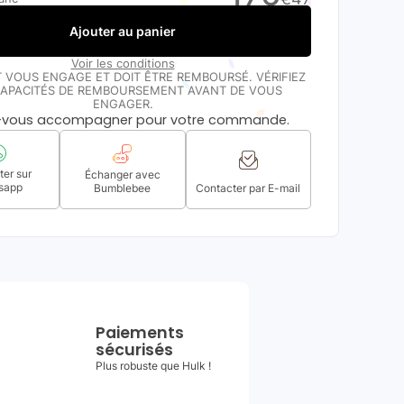
Ajouter au panier
Voir les conditions
T VOUS ENGAGE ET DOIT ÊTRE REMBOURSÉ. VÉRIFIEZ
APACITÉS DE REMBOURSEMENT AVANT DE VOUS
ENGAGER.
s-vous accompagner pour votre commande.
er sur
Échanger avec
sapp
Bumblebee
Contacter par E-mail
Paiements
sécurisés
Plus robuste que Hulk !