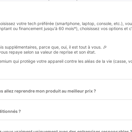
oisissez votre tech préférée (smartphone, laptop, console, etc.), vo
tant ou financement jusqu'à 60 mois*), choisissez vos options et c’e
is supplémentaires, parce que, oui, il est tout à vous. 🎉
 vous repaye selon sa valeur de reprise et son état.
remium qui protège votre appareil contre les aléas de la vie (casse, v
 allez reprendre mon produit au meilleur prix ?
des plus gros acteurs européens du marché ce qui nous permet de
rix de rachat. De plus, nous sommes rémunéré à la commission sur la v
ar les acheteurs).
itionnés ?
t reconditionnés. Nous travaillons exclusivement avec des fourniss
 et du reconditionné de haute qualité
llez-vous vraiment uniquement avec des entreprises responsables 