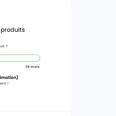
 produits
it ?
36 mois
timation)
ent !