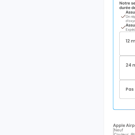
Notre se
durée de
Assu
On ré
d'oxyd
Assu
Expéd
12 
24 
Pas 
Apple Air
Neuf
Couleur :
B